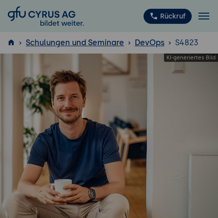
GFU Cyrus AG
Rückruf
Schulungen und Seminare
DevOps
S4823
ISTQB
®