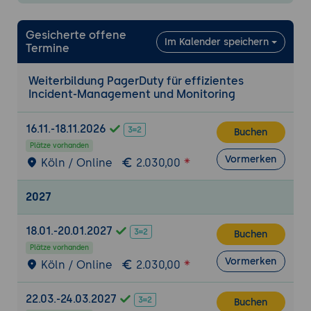
Schwachstellen und
Optimierungsmöglichkeiten.
Gesicherte offene
Im Kalender speichern
Termine
Praxisübung 1: Aufbau eines Incident-
Management-Workflows
Weiterbildung PagerDuty für effizientes
Ziel der Übung:
Die Teilnehmenden
Incident-Management und Monitoring
erstellen einen benutzerdefinierten
Workflow für die Verwaltung und
16.11.-18.11.2026
Buchen
Eskalation von Vorfällen.
Plätze vorhanden
Vormerken
Projektbeschreibung:
Konfiguration eines
Köln / Online
2.030,00
Systems zur Erkennung und Verwaltung
eines simulierten Vorfalls, einschließlich
2027
Eskalationskette.
Tools:
PagerDuty, Monitoring-Integration
18.01.-20.01.2027
Buchen
(z. B. Datadog, Nagios).
Plätze vorhanden
Vormerken
Köln / Online
2.030,00
Ergebnisse:
Ein funktionaler Incident-
Management-Workflow mit
Eskalationsrichtlinien.
22.03.-24.03.2027
Buchen