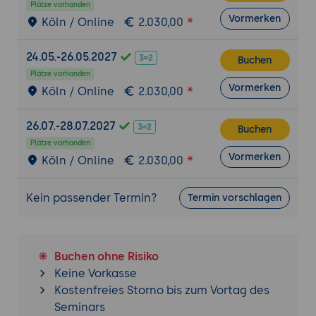
Plätze vorhanden
Fortgeschrittene Funktionen und
Vormerken
Köln / Online
2.030,00
Automatisierung
Integration von Automatisierungstools:
24.05.-26.05.2027
Buchen
Nutzung von Automatisierungsfunktionen
Plätze vorhanden
für wiederkehrende Aufgaben.
Vormerken
Köln / Online
2.030,00
AIOps und maschinelles Lernen:
Einsatz
von KI-gestützten Tools zur
26.07.-28.07.2027
Buchen
Mustererkennung und Prognose von
Plätze vorhanden
Vorfällen.
Vormerken
Köln / Online
2.030,00
Dienstabhängigkeiten:
Verwaltung
komplexer Systeme mit mehreren
Kein passender Termin?
Termin vorschlagen
Abhängigkeiten und Alarmkaskaden.
Incident-Postmortems:
Durchführung und
Dokumentation von Analysen nach
Buchen ohne Risiko
Vorfällen zur Verbesserung zukünftiger
Keine Vorkasse
Prozesse.
Kostenfreies Storno bis zum Vortag des
Praxisübung 2: Automatisierung eines
Seminars