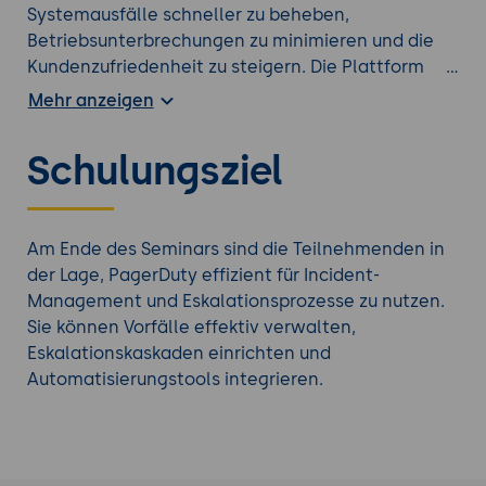
Systemausfälle schneller zu beheben,
Betriebsunterbrechungen zu minimieren und die
Kundenzufriedenheit zu steigern. Die Plattform
unterstützt IT-Teams bei der Optimierung von
Mehr anzeigen
Prozessen, der Reduzierung von Alarmmüdigkeit
und der Verbesserung der Zusammenarbeit. Durch
Schulungsziel
die Integration von KI und Automatisierung können
Unternehmen Ressourcen effizienter nutzen und
ihre Wettbewerbsfähigkeit stärken.
Am Ende des Seminars sind die Teilnehmenden in
Bei Interesse an einem passenden
DevOps
der Lage, PagerDuty effizient für Incident-
Seminar
, werfen Sie einen Blick auf unser
Management und Eskalationsprozesse zu nutzen.
gesamtes Portfolio.
Sie können Vorfälle effektiv verwalten,
Eskalationskaskaden einrichten und
Automatisierungstools integrieren.