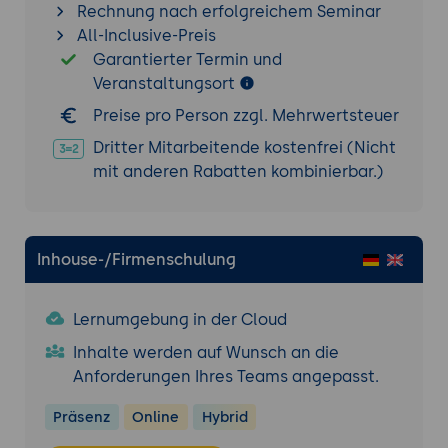
Eskalationsprozesses
Rechnung nach erfolgreichem Seminar
Ziel der Übung:
Entwicklung eines
All-Inclusive-Preis
automatisierten Eskalationssystems mit
Garantierter Termin und
spezifischen Benachrichtigungen und
Veranstaltungsort
Aufgaben.
Preise pro Person zzgl. Mehrwertsteuer
Projektbeschreibung:
Aufbau eines
Dritter Mitarbeitende kostenfrei (Nicht
Szenarios, bei dem ein Alarm ausgelöst
mit anderen Rabatten kombinierbar.)
wird und automatische
Benachrichtigungen und Eskalationen
erfolgen.
Tools:
PagerDuty, APIs,
Inhouse-/Firmenschulung
Automatisierungswerkzeuge (z. B.
Terraform, Ansible).
Lernumgebung in der Cloud
Ergebnisse:
Ein automatisierter Prozess,
Inhalte werden auf Wunsch an die
der Vorfälle effektiv und ohne Verzögerung
Anforderungen Ihres Teams angepasst.
eskaliert.
Präsenz
Online
Hybrid
Integration in Unternehmensprozesse
Anbindung an bestehende Tools: