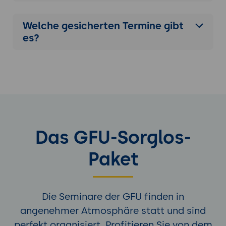
Management.
Welche gesicherten Termine gibt
Zukunftsausrichtung:
Empfehlungen für
es?
die strategische Integration von
PagerDuty in Unternehmen.
Das GFU-Sorglos-
Paket
Die Seminare der GFU finden in
angenehmer Atmosphäre statt und sind
perfekt organisiert. Profitieren Sie von dem