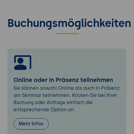
PagerDuty vs. ServiceNow ITOM:
Einsatz
von spezialisierten Tools im Vergleich zu
umfassenden IT-Service-Management-
Buchungsmöglichkeiten
Plattformen.
Einsatzszenarien:
Empfehlungen, wann
PagerDuty oder andere Systeme besser
geeignet sind.
Grundlagen der Nutzung von PagerDuty
Einrichtung und Konfiguration:
Integration
von Überwachungs- und
Online oder in Präsenz teilnehmen
Protokollierungstools mit PagerDuty.
Eskalationsrichtlinien:
Aufbau effektiver
Sie können sowohl Online als auch in Präsenz
Alarmierungs- und Eskalationsstrukturen.
am Seminar teilnehmen. Klicken Sie bei Ihrer
Buchung oder Anfrage einfach die
Alarmmanagement:
Konfiguration von
entsprechende Option an.
Benachrichtigungen, Eskalationen und
Wiederholungen.
Mehr Infos
Reporting und Analysen:
Nutzung von
Berichten zur Identifikation von