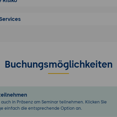
 Risiko
ener Kontrollen die Angemessenheit bewertet wird
zten Rechtspositionen: Welche menschenrechtlichen und
enen Risiken das Gesetz adressiert, von Kinderarbeit u
Services
sschutz bis zu Umweltschäden und deren Zusammenhang 
nalen Abkommen
e durchführen
r Risikoermittlung: Wie menschenrechtliche und umwelt
ematisch identifiziert werden - im eigenen Geschäftsbere
ungen, bei Zulieferern durch Fragebögen, Audits und exte
Buchungsmöglichkeiten
en
tung und Priorisierung: Wie identifizierte Risiken nach Sc
hrscheinlichkeit und Einflussmöglichkeiten des Unterneh
 Bearbeitungsreihenfolge gebracht werden
ene Analyse bei mittelbaren Zulieferern: Wann substanti
 teilnehmen
e eine Risikoanalyse auch in tieferen Lieferkettenstufen au
 Situationen umgegangen wird
 auch in Präsenz am Seminar teilnehmen. Klicken Sie
ge einfach die entsprechende Option an.
smaßnahmen entwickeln und umsetzen