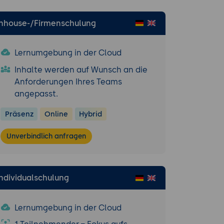
chtliche
d wie sie in der
Inhouse-/Firmenschulung
htlinien,
ken im eigenen
Lernumgebung in der Cloud
Inhalte werden auf Wunsch an die
,
Anforderungen Ihres Teams
altet werden
angepasst.
Präsenz
Online
Hybrid
stehen, wenn
Unverbindlich anfragen
tellt werden
öße abgestellt
Individualschulung
rn
Lernumgebung in der Cloud
ng einer
llen sind und