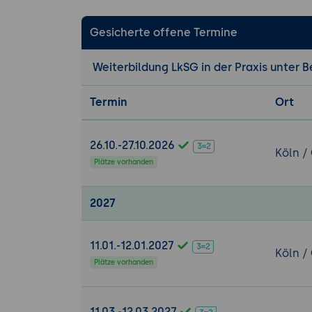
Grundsatzer
Grundsatzerk
Gesicherte offene Termine
Unternehmen
Präventions
Weiterbildung LkSG in der Praxis unter
Schulungen,
Einflussbere
Termin
Ort
Präventions
Verhaltensk
und wie die
26.10.-27.10.2026
Köln /
Plätze vorhanden
5: Abhilfemaß
Wenn Risike
2027
trotz Präve
oder unmitt
Abhilfemaßn
11.01.-12.01.2027
Köln /
werden, wel
Plätze vorhanden
zusammengea
Abbruch der
Lieferanten
11.03.-12.03.2027