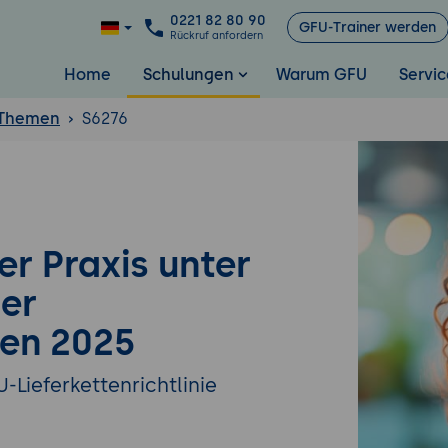
0221 82 80 90
GFU-Trainer werden
Rückruf anfordern
Home
Schulungen
Warum GFU
Servic
 Themen
S6276
er Praxis unter
der
en 2025
-Lieferkettenrichtlinie