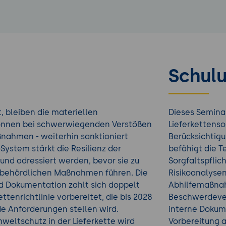
Schulu
t, bleiben die materiellen
Dieses Semina
 können bei schwerwiegenden Verstößen
Lieferkettenso
nahmen - weiterhin sanktioniert
Berücksichtig
ystem stärkt die Resilienz der
befähigt die 
t und adressiert werden, bevor sie zu
Sorgfaltspflic
r behördlichen Maßnahmen führen. Die
Risikoanalysen
und Dokumentation zahlt sich doppelt
Abhilfemaßna
kettenrichtlinie vorbereitet, die bis 2028
Beschwerdever
e Anforderungen stellen wird.
interne Dokum
eltschutz in der Lieferkette wird
Vorbereitung 