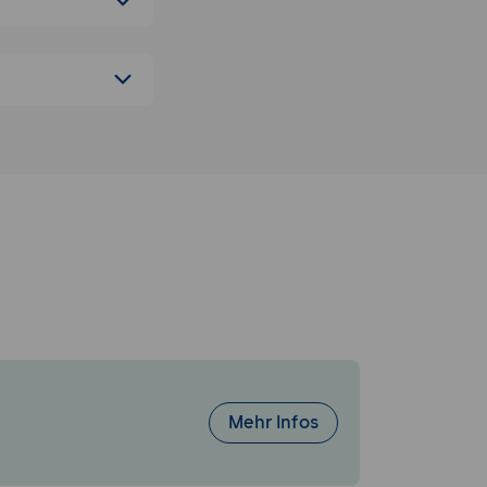
nd Zwangsarbeit
mit
bezogene
ich durch
rne
hwere,
mens bewertet
ierte Kenntnis
slöst, und wie
Mehr Infos