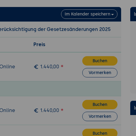
klärung und Strategieverankerung: Wie eine menschenre
lärung formuliert wird, welche Inhalte sie haben muss un
Im Kalender speichern
sführung verankert wird
maßnahmen im eigenen Geschäftsbereich: Wie interne Ric
 Berücksichtigung der Gesetzesänderungen 2025
 Prozessanpassungen und Kontrollen dazu beitragen, Risi
ich zu minimieren
Preis
maßnahmen gegenüber Zulieferern: Wie Vertragsklauseln
odizes, Lieferantenaudits und Schulungsprogramme gest
Buchen
 Einhaltung überwacht wird
 Online
1.440,00
Vormerken
nahmen und Beendigung
n eintreten oder drohen: Welche Handlungspflichten ent
ntion Verletzungen geschützter Rechtspositionen festges
elbar bevorstehen
ahmen im eigenen Bereich und bei Zulieferern: Wie Verst
Buchen
 Online
1.440,00
che Maßnahmen angemessen sind und wie mit Zuliefere
Vormerken
rbeitet wird, um Abhilfe zu schaffen
 Geschäftsbeziehung als Ultima Ratio: Wann die Beendigu
Buchen
beziehung geboten ist, welche Abwägungen dabei anzuste