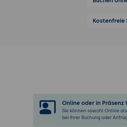
Buchen ohne
anlassbezog
Die geschüt
umweltbezog
Kostenfreie 
über Arbeit
internatio
3: Risikoanalys
Methodik de
Risiken syst
Betriebsprüf
Datenquell
Risikogewich
Eintrittswa
und in eine
Anlassbezog
Online oder in Präsenz
vorliegt, di
mit solchen
Sie können sowohl Online als
bei Ihrer Buchung oder Anfra
4: Prävention