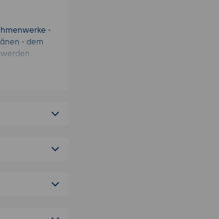
Rahmenwerke -
plänen - dem
t werden
tsbeschluss
n ist und wie
at
 warum interne
uf mögliche
eschäftsbereich
ann Pflichten
, sondern eine
 wie im Falle