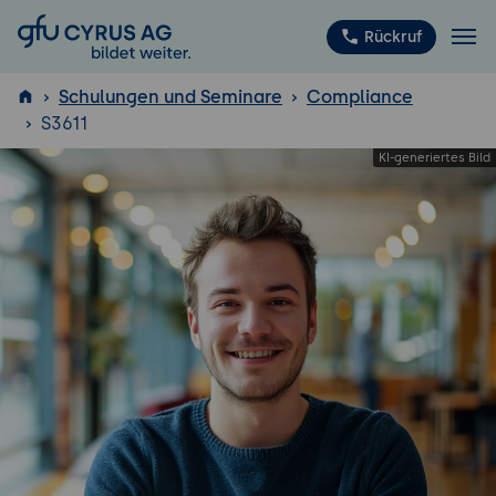
GFU Cyrus AG
Rückruf
Schulungen und Seminare
Compliance
S3611
ISTQB
®