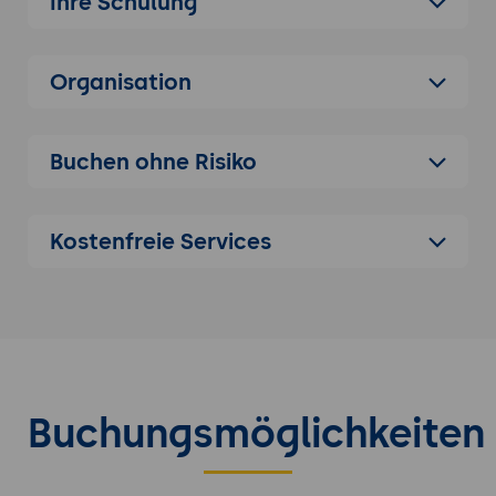
Ihre Schulung
Rechtslage im UK, USA etc.
Praxisfälle (auf das Unternehmen
Organisation
angepasst)
Fragerunde
Buchen ohne Risiko
Kostenfreie Services
Buchungsmöglichkeiten