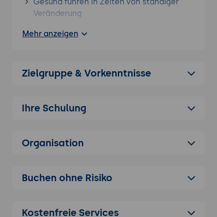
Gesund führen in Zeiten von ständiger
Veränderung
Wissenschaftlicher Hintergrund zu
Mehr anzeigen
Burnout, Resilienz und emotionaler
Intelligenz
Burnout erkennen und wirksam vorbeugen
Zielgruppe & Vorkenntnisse
Psychodynamik von Stress und
Erschöpfung
Individuelle und organisationale
Ihre Schulung
Risikofaktoren verstehen
Emotionale Intelligenz als
Organisation
Führungsinstrument
Selbstregulation und Empathie stärken
Emotionale Präsenz und Wirkung im
Buchen ohne Risiko
Führungsalltag
Gewaltfreie Kommunikation (GfK) im Team
Kostenfreie Services