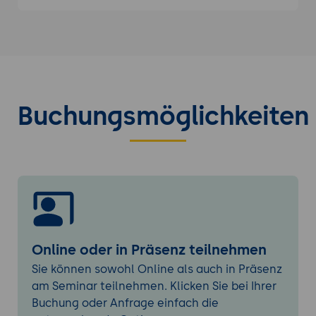
Grundlagen und Prinzipien der GfK
Konstruktive Gesprächsführung in
herausfordernden Situationen
Team-Retrospektiven gesundheitsförderlich
moderieren
Methoden und Strukturen für achtsame
Buchungsmöglichkeiten
Teamreflexionen
Ressourcenorientierte Rückschau und
Potenzialentfaltung
Resilienz stärken - bei sich und anderen
Strategien zur individuellen
Resilienzförderung
Tools zur Stabilisierung im Teamkontext
Online oder in Präsenz teilnehmen
Transfer in den Führungsalltag
Sie können sowohl Online als auch in Präsenz
Individuelle Umsetzungspläne
am Seminar teilnehmen. Klicken Sie bei Ihrer
Praxisreflexion und nächste Schritte
Buchung oder Anfrage einfach die