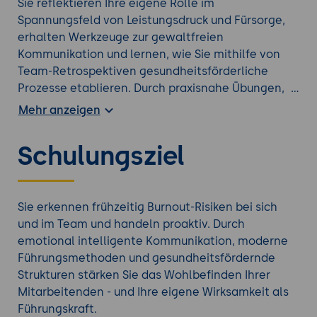
Sie reflektieren Ihre eigene Rolle im
Spannungsfeld von Leistungsdruck und Fürsorge,
erhalten Werkzeuge zur gewaltfreien
Kommunikation und lernen, wie Sie mithilfe von
Team-Retrospektiven gesundheitsförderliche
Prozesse etablieren. Durch praxisnahe Übungen,
Impulse und Austausch entwickeln Sie eine neue
Mehr anzeigen
Perspektive auf gesunde Führung. Ziel ist es,
psychischer Erschöpfung vorzubeugen,
Schulungsziel
Frühwarnzeichen zu erkennen und nachhaltige
Strukturen für Wohlbefinden und
Leistungsfähigkeit zu schaffen - auf individueller
wie auf Teamebene.
Sie erkennen frühzeitig Burnout-Risiken bei sich
und im Team und handeln proaktiv. Durch
emotional intelligente Kommunikation, moderne
Führungsmethoden und gesundheitsfördernde
Strukturen stärken Sie das Wohlbefinden Ihrer
Mitarbeitenden - und Ihre eigene Wirksamkeit als
Führungskraft.