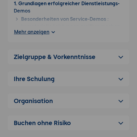
1. Grundlagen erfolgreicher Dienstleistungs-
Demos
Besonderheiten von Service-Demos
:
Immaterielle Leistungen greifbar machen
Mehr anzeigen
Vertrauensaufbau
: Glaubwürdigkeit und
Expertise demonstrieren
Erfolgsfaktoren
: Von der
Zielgruppe & Vorkenntnisse
Problemdarstellung zur Lösungsvision
2. Zielgruppenanalyse im Service-Bereich
Decision-Maker Mapping
: Entscheider und
Ihre Schulung
Beeinflusser identifizieren
Pain Point Research
: Vorab-Analyse
Organisation
spezifischer Kundenherausforderungen
Value Proposition Design
: Kundennutzen
klar kommunizieren
Buchen ohne Risiko
3. Storytelling für immaterielle Leistungen
Ergebnisorientierte Narrative
: Vom