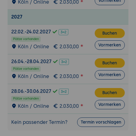
Vormerken
Köln / Online
2.030,00
8. Nachbereitung und Value Follow-up
2027
Feedback-Integration
: Kundenreaktionen
systematisch auswerten
22.02.-24.02.2027
Buchen
Value Reinforcement
: Zusatzmaterialien
Plätze vorhanden
zur Wertunterstützung
Vormerken
Köln / Online
2.030,00
Follow-up Prozess
: Nachhaltige
Betreuung nach der Demo
26.04.-28.04.2027
Buchen
9. Praxisübung: Service-Demo mit Peer-
Plätze vorhanden
Vormerken
Feedback
Köln / Online
2.030,00
Aufgabe
: 15-minütige Live-Demo einer
28.06.-30.06.2027
Beratungs- oder Trainingsleistung
Buchen
Plätze vorhanden
Bonus
: Gegenseitiges Coaching mit
Vormerken
Köln / Online
2.030,00
strukturiertem Feedback
Kein passender Termin?
Termin vorschlagen