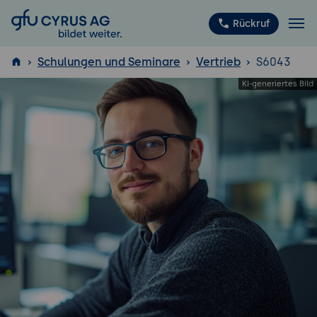
GFU Cyrus AG
Rückruf
Schulungen und Seminare
Vertrieb
S6043
ISTQB
®