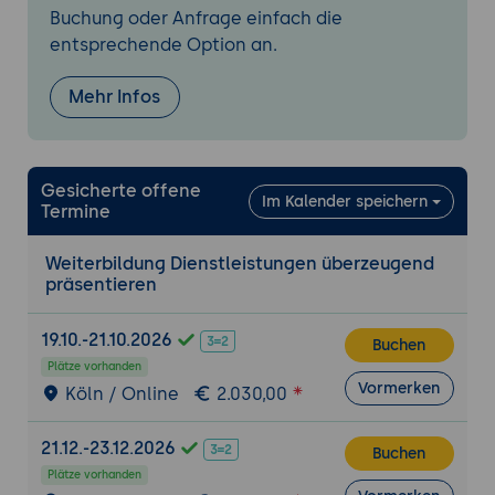
Effekte demonstrieren
Buchung oder Anfrage einfach die
Tool-Unterstützung
: Whiteboards,
entsprechende Option an.
Collaboration-Tools, Diagramme
Mehr Infos
6. Interaktion und Kollaboration
Workshop-Elemente
: Kunden aktiv in die
Demo einbinden
Gesicherte offene
Fragen zur Selbstreflexion
: Kunden
Im Kalender speichern
Termine
eigene Erkenntnisse entwickeln lassen
Objection Prevention
: Potenzielle
Weiterbildung Dienstleistungen überzeugend
Einwände proaktiv adressieren
präsentieren
7. Professional Setup und Wirkung
19.10.-21.10.2026
Buchen
Virtuelle Präsenz
: Kamera, Ton und
Plätze vorhanden
Hintergrund optimieren
Vormerken
Köln / Online
2.030,00
Körpersprache und Stimme
:
Professionelle Ausstrahlung auch online
21.12.-23.12.2026
Buchen
Dokumentenqualität
: Visuell
Plätze vorhanden
ansprechende Unterstützungsmaterialien