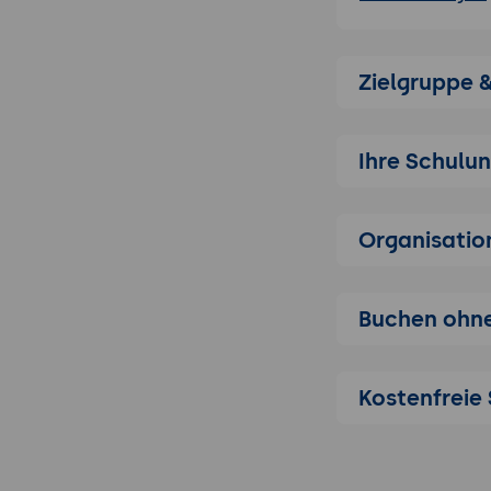
Identifikat
Definition v
Zielgruppe 
Entwicklung 
Inhaltliche Vor
Strukturieru
Ihre Schulu
Erarbeitung
Storytelling
Organisatio
Einsatz von
Kleidung als Au
Buchen ohne
Bedeutung v
Tipps zur Au
Diskussion v
Kostenfreie 
Einfluss de
Sprache und Rh
Nutzung von 