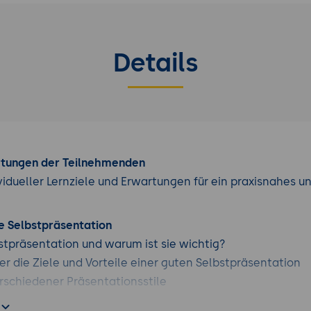
Details
rtungen der Teilnehmenden
vidueller Lernziele und Erwartungen für ein praxisnahes u
ie Selbstpräsentation
stpräsentation und warum ist sie wichtig?
er die Ziele und Vorteile einer guten Selbstpräsentation
rschiedener Präsentationsstile
 und Zielsetzung