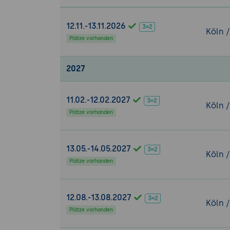
Übungen zur
Selbstreflexion
12.11.-13.11.2026
Köln 
Reflexion d
Plätze vorhanden
Tipps zur A
Erarbeitung 
2027
11.02.-12.02.2027
Köln 
Plätze vorhanden
13.05.-14.05.2027
Köln 
Plätze vorhanden
12.08.-13.08.2027
Köln 
Plätze vorhanden