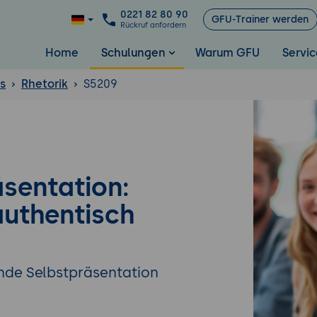
0221 82 80 90
GFU-Trainer werden
Rückruf anfordern
Home
Schulungen
Warum GFU
Servic
ls
Rhetorik
S5209
sentation:
uthentisch
ende Selbstpräsentation