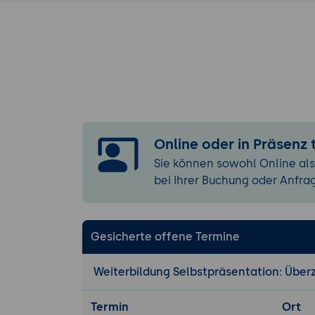
Einsatz von 
Vermeidung 
Interaktion u
Umgang mit
Techniken fü
Best Practi
Kommunikation
Online oder in Präsenz
Verbale Komm
Sie können sowohl Online als
Nonverbale 
bei Ihrer Buchung oder Anfra
Umgang mit 
Einsatz von
Gesicherte offene Termine
Praktische Übu
Simulierte 
Weiterbildung Selbstpräsentation: Über
Feedbackrun
Analyse von
Termin
Ort