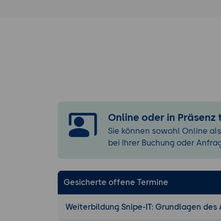
Funktionen.
Anlegen und Ve
Erstellung v
verschieden
Lagerverwal
Lagern.
Asset-Managem
Erfassung un
Online oder in Präsenz
Erstellung v
Sie können sowohl Online als
Zuweisung u
bei Ihrer Buchung oder Anfra
Benutzer un
Wartung und Su
Wartungsplä
Gesicherte offene Termine
von regelmä
Support-Tick
Weiterbildung Snipe-IT: Grundlagen de
entsprechen