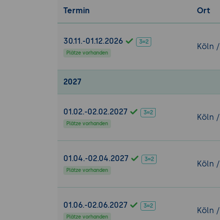
Termin
Ort
Benachrichtigu
E-Mail-Bena
Benachrichti
30.11.-01.12.2026
Köln 
Wartungen 
Plätze vorhanden
Berichtserst
Asset-Daten
2027
API-Integratio
Nutzung der 
01.02.-02.02.2027
Köln 
Automatisie
Plätze vorhanden
Skripte und 
Aufgaben, w
01.04.-02.04.2027
Sicherheit und
Köln 
Plätze vorhanden
Sicherheitsp
Verwaltung v
Authentifizi
01.06.-02.06.2027
Köln 
Datensicher
Plätze vorhanden