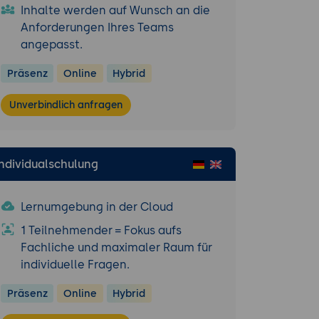
Inhalte werden auf Wunsch an die
Anforderungen Ihres Teams
angepasst.
tien, fällige
Präsenz
Online
Hybrid
ntation von
Unverbindlich anfragen
ichten.
zur
Individualschulung
n.
ung häufiger
Lernumgebung in der Cloud
1 Teilnehmender = Fokus aufs
Fachliche und maximaler Raum für
ive der
individuelle Fragen.
Präsenz
Online
Hybrid
on Backups,