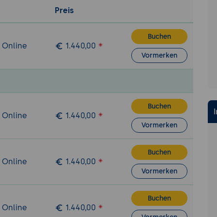
Preis
ngen und Berichte
chrichtigungen:
Einrichtung und Verwaltung von E-Mail-
gungen für verschiedene Ereignisse, wie Ablauf von Garan
Buchen
/ Online
1.440,00
oder Zuweisungen.
Vormerken
ellung:
Erstellung von Berichten zur Analyse und Dokume
, Nutzung von vorgefertigten und benutzerdefinierten Ber
n und Automatisierung
Snipe-IT API:
Einführung in die API von Snipe-IT, Beispiele 
Buchen
/ Online
1.440,00
rung von Aufgaben und Integration mit anderen Systeme
Vormerken
Automatisierung:
Erstellung von Skripten zur Automatisier
ie Massenimporte und -exporte von Daten.
Buchen
 Backups
/ Online
1.440,00
Vormerken
raktiken:
Best Practices zur Sicherung von Snipe-IT, inklus
on Zugriffsrechten, Passwortrichtlinien und Zwei-Faktor-
erung.
Buchen
/ Online
1.440,00
ung und Wiederherstellung:
Einrichtung und Verwaltung v