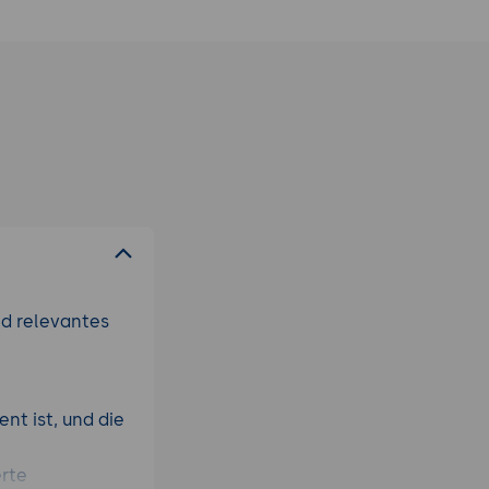
nd relevantes
t ist, und die
erte