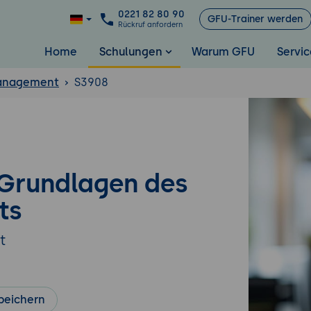
0221 82 80 90
GFU-Trainer werden
Rückruf anfordern
Home
Schulungen
Warum GFU
Servic
anagement
S3908
 Grundlagen des
ts
t
peichern