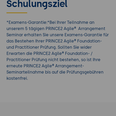
Schulungsziel
Immer mehr Unternehmen setzen auf hybrides
Projektmanagement
,
eine Mischung aus klassischen und agilen
*Examens-Garantie:*Bei Ihrer Teilnahme an
Projektmanagement Methoden.
unserem 5 tägigen PRINCE2 Agile® Arrangement
PRINCE2 Agile® Arrangement ist ideal für alle, die
Seminar erhalten Sie unsere Examens-Garantie für
ohne große Umwege PRINCE2 Agile® zertifizierte
das Bestehen Ihrer PRINCE2 Agile® Foundation-
Projektmanager werden möchten. Im fünftägigen
und Practitioner Prüfung. Sollten Sie wider
Fast-Track Seminar vermitteln unsere Trainer den
Erwarten die PRINCE2 Agile® Foundation- /
gesamten Inhalt der
Projektmanagement
-
Practitioner Prüfung nicht bestehen, so ist Ihre
Methode PRINCE2 Agile®.
erneute PRINCE2 Agile® Arrangement-
PRINCE2® Agile bildet die Grundlage des
Seminarteilnahme bis auf die Prüfungsgebühren
klassischen Projektmanagement nach PRINCE2® in
kostenfrei.
der Kombination mit praktisch angewandten
agilen Methoden.
Mit der Kombination aus Projektmanagement
nach PRINCE2® und in der Praxis bewährten agilen
Methoden und
Verfahren
lässt sich die alles
entscheidende Frage „Wie viel Agilität benötige