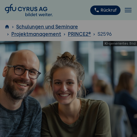
GFU Cyrus AG
Rückruf
Schulungen und Seminare
Projektmanagement
PRINCE2®
S2596
ISTQB
®