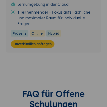
Zertifizierungsprüfung besteht aus 50
Lernumgebung in der Cloud
Multiple-Choice Fragen und gilt als
1 Teilnehmender = Fokus aufs Fachliche
bestanden, wenn mindestens 28 Fragen
und maximaler Raum für individuelle
(56%) richtig beantwortet sind.
Fragen.
Die zweieinhalbstündige PRINCE2 Agile®
Practitioner Zertifizierungsprüfung besteht
Präsenz
Online
Hybrid
aus 50 Multiple-Choice Fragen. Die Prüfung
gilt als bestanden, wenn mindestens 30
Unverbindlich anfragen
Fragen (60%) richtig beantwortet sind.
Die Prüfungsgebühr für Ihre beiden Online-
Prüfungen ist bereits im Seminarpreis
enthalten. Sie können Ihre Online-Prüfungen
bequem an Ihrem Wunschort, an Ihrem
gewünschten Tag, zur gewünschten Uhrzeit
ablegen.
FAQ für Offene
Die Prüfungsgebühr von 445 Euro für Ihre
Schulungen
Online-Prüfung Foundation, 475 Euro für Ihre