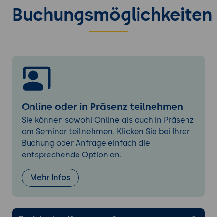
Steuern über Managementphasen
Buchungsmöglichkeiten
Steuern nach dem Ausnahmeprinzip
Produktorientierung
Anpassen an das Projekt
Anpassung an die Projektumgebung
Agile Verhaltensweisen / Werte
Agile Prinzipien und das agile Manifest
Online oder in Präsenz teilnehmen
Teamorientiert, selbstorganisierend,
kundenorientiert, eigenverantwortlich,
Sie können sowohl Online als auch in Präsenz
vertrauensvoll
am Seminar teilnehmen. Klicken Sie bei Ihrer
Buchung oder Anfrage einfach die
Agile Rahmenwerke
entsprechende Option an.
Scrum, Kanban, Lean, Lean Startup
Mehr Infos
Agile Konzepte
Priorisieren des Liefergegenstands,
iteratives und inkrementelles Arbeiten,
auf die Zeit fokussiert sein, „Überprüfen