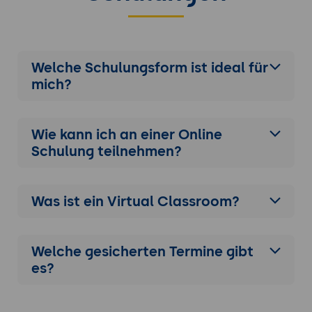
Online-Prüfung Practitioner, original
Papierliteratur für 95 Euro so wie die
akkreditierten Seminarunterlagen im Wert
von 49 Euro sind bereits im Seminarpreis
Welche Schulungsform ist ideal für
enthalten.
mich?
Wie kann ich an einer
Online
Schulung
teilnehmen?
Was ist ein Virtual Classroom?
Welche gesicherten Termine gibt
es?