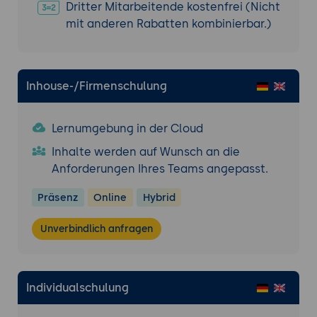
Dritter Mitarbeitende kostenfrei (Nicht
Verstehen, wie Prinzipien, Themen, Prozesse
mit anderen Rabatten kombinierbar.)
und Managementprodukte von PRINCE2® in
einem agilen Kontext angepasst und/oder
angewendet werden
Inhouse-/Firmenschulung
Agile Arbeitsweisen, Schlüsselbegriffe und
Techniken verstehen
Lernumgebung in der Cloud
Verstehen der Fokus-Bereiche in einem agilen
Inhalte werden auf Wunsch an die
Kontext
Anforderungen Ihres Teams angepasst.
Präsenz
Online
Hybrid
Bitte planen Sie an den Abenden ca. 2
Stunden für die Nachbereitung des
Unverbindlich anfragen
Seminartags und die Vorbereitung des
nächsten Seminartags ein.
Ihre Online-Zertifizierungsprüfung
Individualschulung
Die einstündige PRINCE2® Agile Foundation