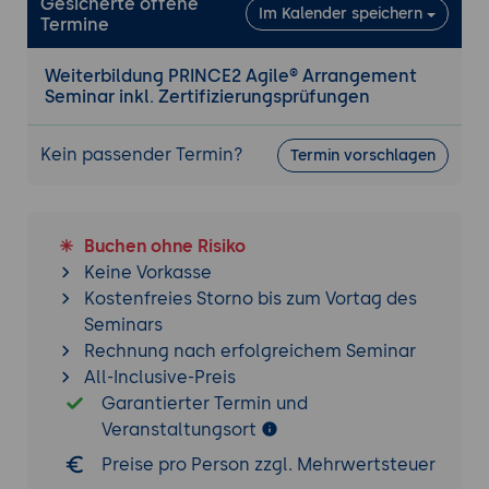
Gesicherte offene
Im Kalender speichern
Termine
und Anpassen“, Begrenzen von „Work in
Progress“
Weiterbildung PRINCE2 Agile® Arrangement
Agile Techniken
Seminar inkl. Zertifizierungsprüfungen
Burn Charts, User Storys, Retrospektiven,
Timeboxing, Messen des Durchsatzes
Kein passender Termin?
Termin vorschlagen
Agile Fokusbereiche
Agilometer
Buchen ohne Risiko
Anforderungen
Keine Vorkasse
Umfassende Kommunikation
Kostenfreies Storno bis zum Vortag des
Regelmäßige Releases
Seminars
Verträge im agilen Umfeld
Rechnung nach erfolgreichem Seminar
All-Inclusive-Preis
Verstehen der Schlüsselkonzepte in Bezug
Garantierter Termin und
auf PRINCE2®
Veranstaltungsort
Schlüsselkonzepte in Bezug auf Projekte und
Preise pro Person zzgl. Mehrwertsteuer
PRINCE2 Agile® verstehen