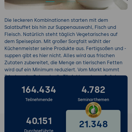
Die leckeren Kombinationen starten mit dem
Salatbuffet bis hin zur Suppenauswahl, Fisch und
Fleisch. Natürlich steht täglich Vegetarisches auf
dem Speiseplan. Mit großer Sorgfalt wählt der
Küchenmeister seine Produkte aus. Fertigsoßen und -
suppen gibt es hier nicht. Alles wird aus frischen
Zutaten zubereitet, die Menge an tierischen Fetten
wird auf ein Minimum reduziert. Vom Markt kommt
Frisches der Saison in die Töpfe! Im sehr großzügigen
Restaurant können Sie zwischen 4 verschiedenen
164.434
4.782
frisch zubereiteten Menüs wählen.
Teilnehmende
Seminarthemen
40.151
21.348
Durchgeführte