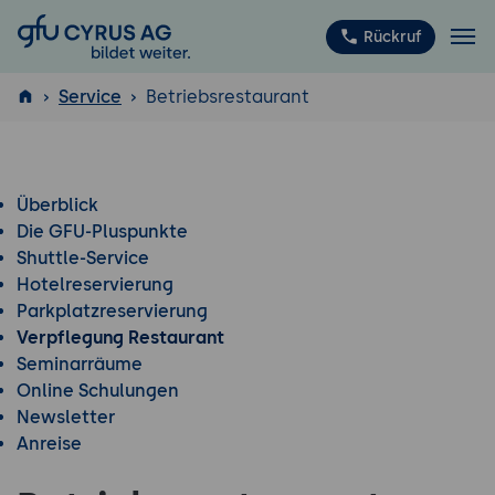
GFU Cyrus AG
Rückruf
Service
Betriebsrestaurant
ISTQB
®
Überblick
Die GFU-Pluspunkte
Shuttle-Service
Hotelreservierung
Parkplatzreservierung
Verpflegung Restaurant
Seminarräume
Online Schulungen
Newsletter
Anreise