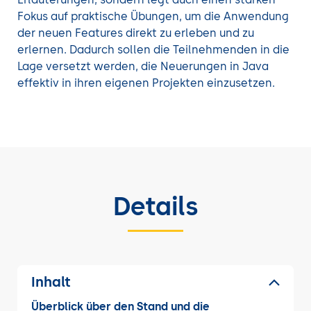
Sie Anwendungsbeispiele und lernen dabei die
Fokus auf praktische Übungen, um die Anwendung
weitreichenden Änderungen in den neuen Java-
der neuen Features direkt zu erleben und zu
Versionen kennen. Sie erfahren, wie der Source-
erlernen. Dadurch sollen die Teilnehmenden in die
Code für neue und bestehende Projekte
Lage versetzt werden, die Neuerungen in Java
vereinfacht werden kann, während die bewährte
effektiv in ihren eigenen Projekten einzusetzen.
Typsicherheit und Ausdrucksstärke von Java
erhalten bleibt.
Vertiefen Sie Ihr Wissen mit einer weiteren
Java
Weiterbildung
aus unserem Angebot.
Details
Inhalt
Überblick über den Stand und die