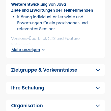
Weiterentwicklung von Java
Ziele und Erwartungen der Teilnehmenden
Klärung individueller Lernziele und
Erwartungen für ein praxisnahes und
relevantes Seminar
Versions-Überblick (LTS und Feature
Releases)
Mehr anzeigen
JDK Enhancement Proposal (JEPs)
Incubating- und Preview Features
Zielgruppe & Vorkenntnisse
OpenJDK-Projekte: Amber, Loom, Panama,
Valhalla und Babylon
Ihre Schulung
Rückblick auf Java 11-17
Überblick über die wichtigsten Sprach- und
API-Neuerungen
Organisation
switch Expressions