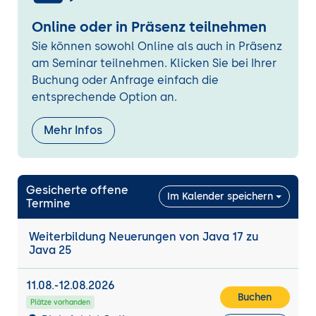
switch
Online oder in Präsenz teilnehmen
Unnamed Classes und Instance Main
Sie können sowohl Online als auch in Präsenz
Methods
am Seminar teilnehmen. Klicken Sie bei Ihrer
Erweiterungen und Anpassungen in Syntax
Buchung oder Anfrage einfach die
und API von Java 21 bis 25
entsprechende Option an.
Unnamed Variables & Patterns
Mehr Infos
Stream Gatherers
Launch Multi-File Source-Code Programs
Gesicherte offene
Markdown Documentation Comments
Im Kalender speichern
Termine
Flexible Constructor Bodies
Weiterbildung Neuerungen von Java 17 zu
Compact Source Files and Instance Main
Java 25
Methods
11.08.-12.08.2026
Neuerunge für Concurrency und Parallele
Buchen
Plätze vorhanden
Programmierung