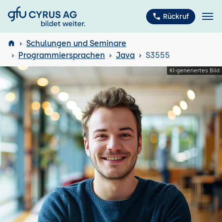
GFU Cyrus AG
Rückruf
Schulungen und Seminare
Programmiersprachen
Java
S3555
ISTQB
®