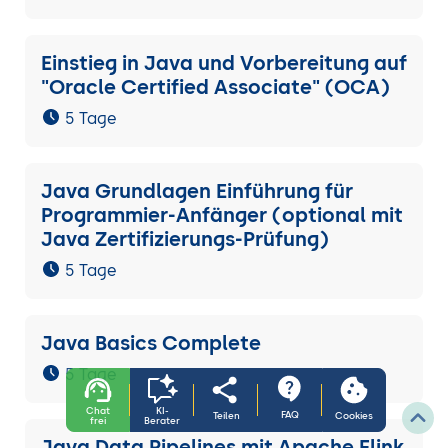
Einstieg in Java und Vorbereitung auf
"Oracle Certified Associate" (OCA)
5 Tage
Java Grundlagen Einführung für
Programmier-Anfänger (optional mit
Java Zertifizierungs-Prüfung)
5 Tage
Java Basics Complete
5 Tage
Chat
KI-
FAQ
Teilen
Cookies
frei
Berater
Java Data Pipelines mit Apache Flink