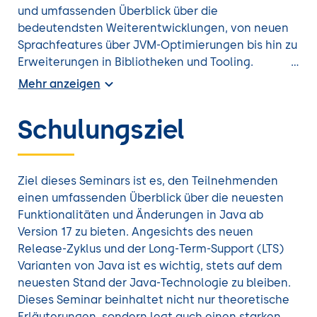
und umfassenden Überblick über die
bedeutendsten Weiterentwicklungen, von neuen
Sprachfeatures über JVM-Optimierungen bis hin zu
Erweiterungen in Bibliotheken und Tooling.
Mehr anzeigen
Diese Schulung richtet sich an
Softwareentwicklerinnen und -entwickler mit
Schulungsziel
solider Praxis mit Java bis Version 11
, die die
aktuellen Sprachmittel von Java 25 in
bestehenden und neuen Projekten nutzen
möchten.
Ziel dieses Seminars ist es, den Teilnehmenden
einen umfassenden Überblick über die neuesten
Doch auch wer bereits mit neueren Releases
Funktionalitäten und Änderungen in Java ab
arbeitet, profitiert von der systematischen
Version 17 zu bieten. Angesichts des neuen
Aufbereitung und den praxisnahen Übungen zu
Release-Zyklus und der Long-Term-Support (LTS)
modernen Programmiertechniken und Best
Varianten von Java ist es wichtig, stets auf dem
Practices.
neuesten Stand der Java-Technologie zu bleiben.
Dieses Seminar beinhaltet nicht nur theoretische
In umfangreichen praktischen Übungen entwickeln
Erläuterungen, sondern legt auch einen starken