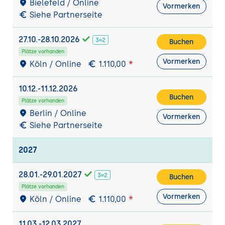
Bielefeld / Online
Virtual Threads (Project Loom)
Vormerken
Siehe Partnerseite
Structured Concurrency API
27.10.-28.10.2026
Ausblick: Java 26 und darüber hinaus
Buchen
Plätze vorhanden
Vector API (Performance-Optimierung)
Vormerken
Köln / Online
1.110,00
Weiterentwicklung des Typsystems
10.12.-11.12.2026
Buchen
Plätze vorhanden
Berlin / Online
Vormerken
Siehe Partnerseite
2027
28.01.-29.01.2027
Buchen
Plätze vorhanden
Vormerken
Köln / Online
1.110,00
11.03.-12.03.2027