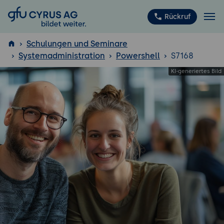
GFU Cyrus AG
Rückruf
Schulungen und Seminare
Systemadministration
Powershell
S7168
ISTQB
®