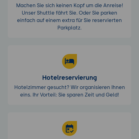
Module in einen Azure-Artifacts-Feed
Machen Sie sich keinen Kopf um die Anreise!
veröffentlichen
Unser Shuttle fährt Sie. Oder Sie parken
Praxis-Übung:
Eine Pipeline mit Test- und
einfach auf einem extra für Sie reservierten
Build-Stage aufbauen und das Modul in
Parkplatz.
einen Artifacts-Feed veröffentlichen.
15. Qualitäts-Gates, Release und Betrieb
Gates festlegen: keine fehlschlagenden
Tests, keine Verstöße, ausreichende
Coverage
Hotelreservierung
Branch-Policies und Veröffentlichung nur
aus dem Hauptzweig
Hotelzimmer gesucht? Wir organisieren Ihnen
Release-Fluss, Rückrollen und Umgang mit
eins. Ihr Vorteil: Sie sparen Zeit und Geld!
Fehlversionen
Praxis-Übung:
Sinnvolle Qualitäts-Gates
für das Projekt definieren und einen
Veröffentlichungs-Fluss mit Rückfalloption
einrichten.