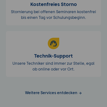
16. Gesamtprojekt und Peer-Review
Kostenfreies Storno
Die Bausteine zu einer Ende-zu-Ende-
Stornierung bei offenen Seminaren kostenfrei
Pipeline zusammenführen
bis einen Tag vor Schulungsbeginn.
Vom Commit über Test und Build bis zur
Veröffentlichung
Wartbarkeit und nächste Ausbaustufen
Praxis-Übung (Peer-Review):
Die
vollständige Modul-Pipeline einer anderen
teilnehmenden Person gegen
Technik-Support
Teststrategie, Qualitäts-Gates,
Unsere Techniker sind immer zur Stelle, egal
Versionierung, Signierung und
ob online oder vor Ort.
Veröffentlichung prüfen und die
Rückmeldungen einarbeiten.
Weitere Services entdecken