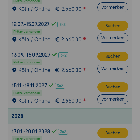
Plätze vorhanden
eigenen Typ als Klasse ergänzen.
Vormerken
Köln / Online
2.660,00
Tag 2: 5. Pester 5: Tests schreiben
12.07.-15.07.2027
Aufbau mit Describe, Context und It
Buchen
Plätze vorhanden
Erwartungen prüfen mit Should
Vormerken
Köln / Online
2.660,00
Tests konfigurieren und ausführen über
New-PesterConfiguration
13.09.-16.09.2027
Buchen
Praxis-Übung:
Für eine vorhandene
Plätze vorhanden
Funktion erste Pester-Tests mit Should-
Vormerken
Köln / Online
2.660,00
Erwartungen schreiben und ausführen.
15.11.-18.11.2027
6. Mocking, datengetriebene Tests und
Buchen
Coverage
Plätze vorhanden
Vormerken
Köln / Online
2.660,00
Abhängigkeiten ersetzen mit Mock
Datengetriebene Tests über TestCases
2028
Code-Coverage messen und einordnen
Testergebnisse als NUnit-XML ausgeben
17.01.-20.01.2028
Buchen
Praxis-Übung:
Einen externen Aufruf
Plätze vorhanden