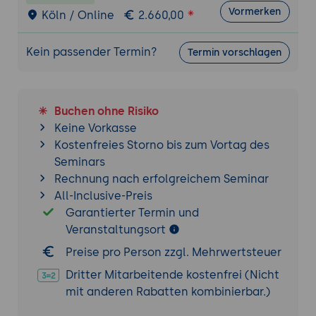
mocken, einen Test über mehrere
Vormerken
Köln / Online
2.660,00
Datensätze laufen lassen und die
Coverage ermitteln.
Kein passender Termin?
Termin vorschlagen
7. Testgetriebenes Entwickeln in der Praxis
Der Zyklus aus fehlschlagendem Test,
knappem Code und Aufräumen
Buchen ohne Risiko
Randfälle und Fehlerpfade gezielt
Keine Vorkasse
abdecken
Kostenfreies Storno bis zum Vortag des
Tests als lebende Dokumentation
Seminars
Praxis-Übung:
Eine neue Funktion
Rechnung nach erfolgreichem Seminar
testgetrieben entwickeln - erst der Test,
All-Inclusive-Preis
dann die Umsetzung.
Garantierter Termin und
Veranstaltungsort
8. PSScriptAnalyzer und Coding-Standards
Preise pro Person zzgl. Mehrwertsteuer
Regeln und Schweregrade verstehen
Dritter Mitarbeitende kostenfrei (Nicht
Eigene Regeln und Projektstandards
mit anderen Rabatten kombinierbar.)
festlegen
PSScriptAnalyzer als Pester-Test kapseln