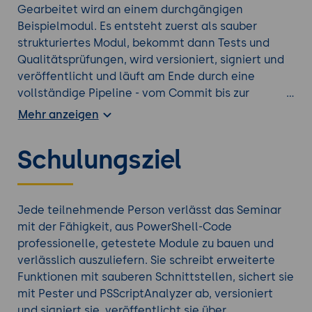
Gearbeitet wird an einem durchgängigen
Beispielmodul. Es entsteht zuerst als sauber
strukturiertes Modul, bekommt dann Tests und
Qualitätsprüfungen, wird versioniert, signiert und
veröffentlicht und läuft am Ende durch eine
vollständige Pipeline - vom Commit bis zur
fertigen, installierbaren Version.
Mehr anzeigen
Schulungsziel
Schauen Sie sich auch diese
Powershell Kurse
an.
Jede teilnehmende Person verlässt das Seminar
mit der Fähigkeit, aus PowerShell-Code
professionelle, getestete Module zu bauen und
verlässlich auszuliefern. Sie schreibt erweiterte
Funktionen mit sauberen Schnittstellen, sichert sie
mit Pester und PSScriptAnalyzer ab, versioniert
und signiert sie, veröffentlicht sie über