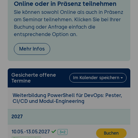
Online oder in Präsenz teilnehmen
Abhängigkeiten über RequiredModules mit
Sie können sowohl Online als auch in Präsenz
Mindestversion und
am Seminar teilnehmen. Klicken Sie bei Ihrer
ExternalModuleDependencies
Buchung oder Anfrage einfach die
Genehmigte Verben und konsistente
entsprechende Option an.
Benennung
Praxis-Übung:
Ein Manifest anlegen, den
Mehr Infos
Funktionsexport festlegen und eine
Modulabhängigkeit mit Mindestversion
deklarieren.
Gesicherte offene
Im Kalender speichern
4. Klassen, Hilfe und Wartbarkeit
Termine
PowerShell-Klassen für eigene Typen
Weiterbildung PowerShell für DevOps: Pester,
Kommentarbasierte Hilfe und externe
CI/CD und Modul-Engineering
Hilfe mit platyPS
Code übersichtlich organisieren und
2027
wartbar halten
Praxis-Übung:
Einer Funktion vollständige
10.05.-13.05.2027
Buchen
kommentarbasierte Hilfe geben und einen