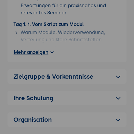
Erwartungen für ein praxisnahes und
relevantes Seminar
Tag 1: 1. Vom Skript zum Modul
Warum Module: Wiederverwendung,
Verteilung und klare Schnittstellen
Aufbau eines Moduls aus Wurzelmodul und
Mehr anzeigen
Manifest
Öffentliche und private Funktionen
trennen
Zielgruppe & Vorkenntnisse
Praxis-Übung:
Ein gewachsenes
Sammelskript in eine erste Modulstruktur
mit öffentlichen und privaten Funktionen
Ihre Schulung
überführen.
2. Erweiterte Funktionen schreiben
Organisation
CmdletBinding und die Common
Parameters