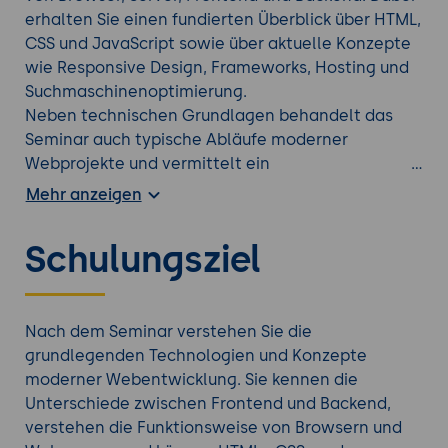
erhalten Sie einen fundierten Überblick über HTML,
CSS und JavaScript sowie über aktuelle Konzepte
wie Responsive Design, Frameworks, Hosting und
Suchmaschinenoptimierung.
Neben technischen Grundlagen behandelt das
Seminar auch typische Abläufe moderner
Webprojekte und vermittelt ein
Gesamtverständnis für die Architektur moderner
Mehr anzeigen
Webseiten. Sie lernen, wie Webseiten dargestellt
werden, wie Daten verarbeitet werden und
Schulungsziel
welche Rolle Datenbanken, Server und
Deployment spielen. Zusätzlich erhalten Sie einen
Überblick über Datenschutz, DSGVO, Urheberrecht
und aktuelle Anforderungen rund um digitale
Nach dem Seminar verstehen Sie die
Inhalte. Das Seminar richtet sich an Einsteiger und
grundlegenden Technologien und Konzepte
vermittelt die Inhalte verständlich, praxisnah und
moderner Webentwicklung. Sie kennen die
ohne notwendige Vorkenntnisse in der
Unterschiede zwischen Frontend und Backend,
Softwareentwicklung.
verstehen die Funktionsweise von Browsern und