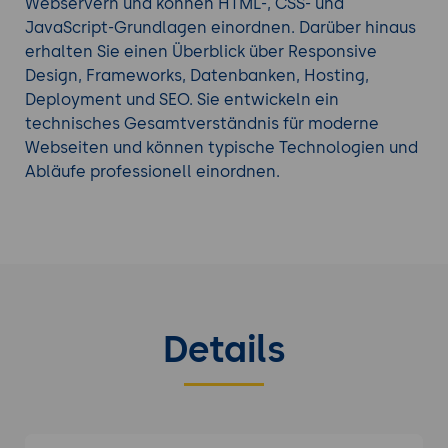
Webservern und können HTML-, CSS- und
Tauchen Sie tiefer ein mit einem weiteren
CSS
JavaScript-Grundlagen einordnen. Darüber hinaus
Seminar
aus unserem Seminarangebot.
erhalten Sie einen Überblick über Responsive
Design, Frameworks, Datenbanken, Hosting,
Deployment und SEO. Sie entwickeln ein
technisches Gesamtverständnis für moderne
Webseiten und können typische Technologien und
Abläufe professionell einordnen.
Details