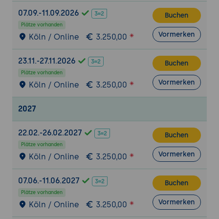
Suchmaschinenoptimierung
07.09.-11.09.2026
Buchen
HTML-Struktur, Performance und Meta-
Plätze vorhanden
Daten
Vormerken
Köln / Online
3.250,00
Accessibility und benutzerfreundliche
Webseiten
23.11.-27.11.2026
Buchen
Plätze vorhanden
Abschluss - Das Gesamtbild moderner
Vormerken
Köln / Online
3.250,00
Webentwicklung verstehen
Zusammenspiel aller Technologien
2027
Typische Abläufe in Webprojekten
Einordnung moderner Werkzeuge und
22.02.-26.02.2027
Buchen
Frameworks
Plätze vorhanden
Vormerken
Köln / Online
3.250,00
07.06.-11.06.2027
Buchen
Plätze vorhanden
Vormerken
Köln / Online
3.250,00