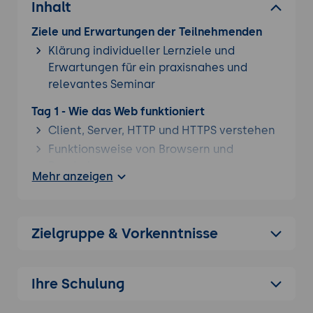
Inhalt
Ziele und Erwartungen der Teilnehmenden
Klärung individueller Lernziele und
Erwartungen für ein praxisnahes und
relevantes Seminar
Tag 1 - Wie das Web funktioniert
Client, Server, HTTP und HTTPS verstehen
Funktionsweise von Browsern und
Rendering
Mehr anzeigen
Einführung in DevTools
Unterschied zwischen Frontend und
Backend
Zielgruppe & Vorkenntnisse
Statische und dynamische Webseiten
Einstieg in HTML-Grundlagen
Ihre Schulung
Tag 2 - HTML und CSS Grundlagen
Semantisches HTML richtig einsetzen