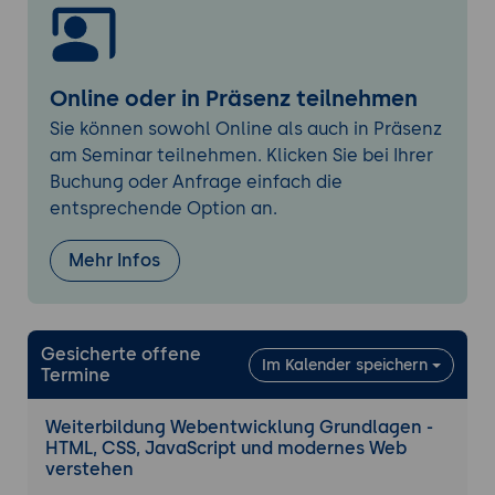
Typische Fehler im Responsive Design
vermeiden
Grundlagen von Datenbanken
Online oder in Präsenz teilnehmen
SQL und NoSQL konzeptionell erklärt
Sie können sowohl Online als auch in Präsenz
Warum Frontends nicht direkt mit
am Seminar teilnehmen. Klicken Sie bei Ihrer
Datenbanken arbeiten
Buchung oder Anfrage einfach die
Tag 5 - Rechtliches, Hosting, Deployment und
entsprechende Option an.
SEO
Grundlagen zu Datenschutz, DSGVO, BDSG
Mehr Infos
und Urheberrecht
Einführung in die KI-Verordnung und
digitale Inhalte
Gesicherte offene
Im Kalender speichern
Was Hosting bedeutet und wie Webseiten
Termine
veröffentlicht werden
Domain, Server, CDN sowie FTP und Git im
Weiterbildung Webentwicklung Grundlagen -
HTML, CSS, JavaScript und modernes Web
Überblick
verstehen
Grundlagen der