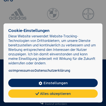
Cookie-Einstellungen
Diese Website verwendet Website-Tracking-
Technologien von Drittanbietern, um unsere Dienste
bereitzustellen und kontinuierlich zu verbessern und um
Werbung entsprechend den Interessen der Nutzer
anzuzeigen. Ich bin damit einverstanden und kann
meine Einwilligung jederzeit mit Wirkung für die Zukunft
widerrufen oder ändern.
LinkedIn
Instagram
Facebook
Impressum
Datenschutzerklärung
Impressum/AGB
Datenschutz
Blog
Wiki
Einstellungen
Facts
Alles akzeptieren
Chat
KI-
FAQ
Teilen
Cookies
frei
Berater
0221 82 80 90
Rückruf anfordern