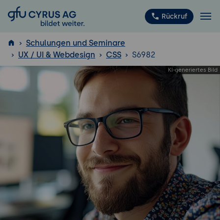
GFU Cyrus AG
Rückruf
Schulungen und Seminare
UX / UI & Webdesign
CSS
S6982
ISTQB
®