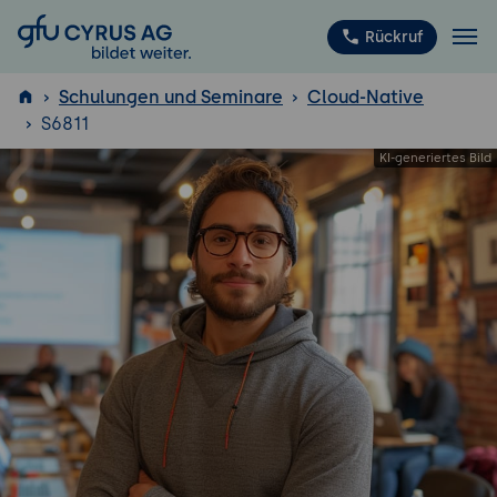
GFU Cyrus AG
Rückruf
Schulungen und Seminare
Cloud-Native
S6811
ISTQB
®