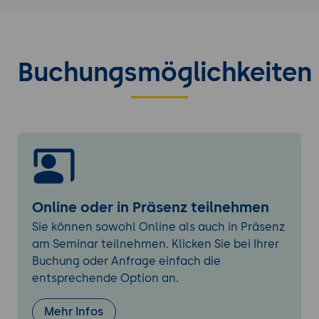
Semantic Conventions:
Einhaltung
standardisierter Attribut-Namen für
globale Korrelation.
Buchungsmöglichkeiten
4.
Kontext-Propagierung & Baggage
Context Propagation:
Weitergabe von
Trace-IDs über Service-Grenzen hinweg.
Baggage:
Transport von Schlüssel-Wert-
Paaren durch den gesamten Trace-Pfad.
Header-Standards:
Einsatz von W3C Trace
Context und B3-Headern.
Online oder in Präsenz teilnehmen
5.
OTel Collector: Receivers & Ingestion
Sie können sowohl Online als auch in Präsenz
Datenempfang:
Konfiguration von OTLP-,
am Seminar teilnehmen. Klicken Sie bei Ihrer
Prometheus-, Jaeger- und Zipkin-
Buchung oder Anfrage einfach die
Receivern.
entsprechende Option an.
Multi-Protocol:
Wie der Collector als
Übersetzer zwischen Legacy- und
Mehr Infos