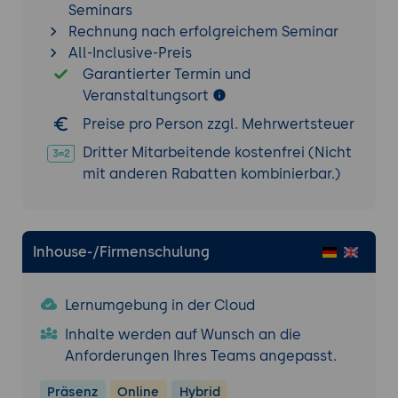
Seminars
Sidecar-Modus:
Dedizierte Collector-
Rechnung nach erfolgreichem Seminar
Instanz direkt im Applikations-Pod.
All-Inclusive-Preis
Gateway-Modus:
Zentrales Collector-
Garantierter Termin und
Deployment zur Lastverteilung und
Veranstaltungsort
Aggregation.
Preise pro Person zzgl. Mehrwertsteuer
10.
OTel + Grafana (LGTM Stack)
Dritter Mitarbeitende kostenfrei (Nicht
Korrelation:
Nahtloser Übergang zwischen
mit anderen Rabatten kombinierbar.)
Metriken (Mimir), Logs (Loki) und Traces
(Tempo).
Visualisierung:
Erstellung von OTel-
Inhouse-/Firmenschulung
basierten Dashboards in Grafana.
Alerting:
Schwellenwert-Überwachung auf
Basis von OTel-Metrics.
Lernumgebung in der Cloud
Inhalte werden auf Wunsch an die
11.
OTel + Elastic Stack
Anforderungen Ihres Teams angepasst.
APM-Integration:
Nutzung von OTel-Daten
innerhalb der Elastic APM-UI.
Präsenz
Online
Hybrid