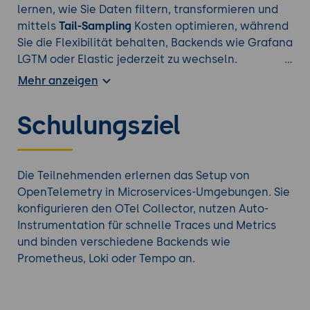
lernen, wie Sie Daten filtern, transformieren und
mittels
Tail-Sampling
Kosten optimieren, während
Sie die Flexibilität behalten, Backends wie Grafana
LGTM oder Elastic jederzeit zu wechseln.
Unternehmen vermeiden durch den Einsatz von
Mehr anzeigen
OpenTelemetry einen teuren Vendor Lock-in und
behalten die volle Kontrolle über ihre
Schulungsziel
Telemetriedaten. Sie reduzieren die Performance-
Last auf den Applikationen durch den Einsatz von
Sidecars und Agents und optimieren gleichzeitig
ihre Cloud-Kosten durch intelligentes Tail-
Die Teilnehmenden erlernen das Setup von
Sampling im Collector. Mit OpenTelemetry
OpenTelemetry in Microservices-Umgebungen. Sie
schaffen Sie eine standardisierte Basis für
konfigurieren den OTel Collector, nutzen Auto-
modernes SRE und beschleunigen die
Instrumentation für schnelle Traces und Metrics
Fehlerbehebung in komplexen, verteilten
und binden verschiedene Backends wie
Systemen.
Prometheus, Loki oder Tempo an.
Erweitern Sie Ihr Wissen mit einem weiteren