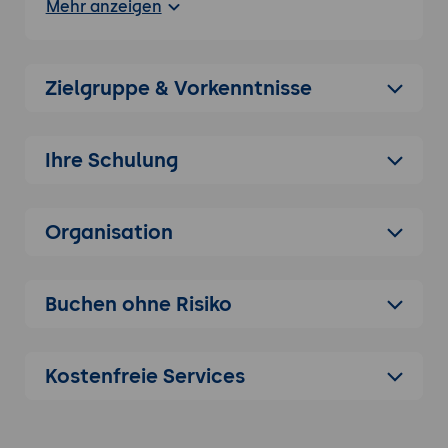
Mehr anzeigen
im Zusammenspiel.
Datenmodelle:
Verständnis der
Spezifikationen für Traces, Metrics und
Zielgruppe & Vorkenntnisse
Logs (OTLP).
2.
Auto-Instrumentation: Der schnelle Einstieg
Zero-Code:
Einsatz von Java Agent,
Ihre Schulung
Python-Wrappern und Node.js-Modulen.
Umfang:
Automatische Erfassung von
Organisation
HTTP-Requests, DB-Abfragen und
Framework-Metriken.
Vorteile:
Sofortige Sichtbarkeit ohne
Buchen ohne Risiko
manuelle Code-Änderungen.
3.
Manual Instrumentation & API-Usage
Spans & Traces:
Manuelle Erstellung und
Kostenfreie Services
Verschachtelung von Spans.
Attributes & Events:
Anreicherung von
Telemetriedaten mit Business-Kontext.