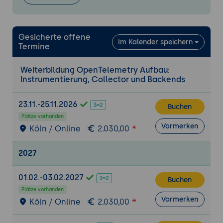
modernen Formaten fungiert.
Sicherheit:
Absicherung der Ingestion-
Endpunkte.
Gesicherte offene
Im Kalender speichern
Termine
6.
OTel Collector: Processors &
Transformation
Weiterbildung OpenTelemetry Aufbau:
Datenverarbeitung:
Batching, Filtering und
Instrumentierung, Collector und Backends
Attribut-Manipulation.
Kostenkontrolle:
Droppen von unwichtigen
23.11.-25.11.2026
Buchen
Telemetriedaten vor dem Export.
Plätze vorhanden
Anreicherung:
Dynamisches Hinzufügen
Vormerken
Köln / Online
2.030,00
von Infrastruktur-Metadaten (K8s-Pod-
Name, Cloud-Region).
2027
7.
Sampling-Strategien: Head-based vs. Tail-
01.02.-03.02.2027
based
Buchen
Plätze vorhanden
Head-based Sampling:
Frühe Entscheidung
Vormerken
Köln / Online
2.030,00
zur Reduktion der Last (Performance-
Fokus).