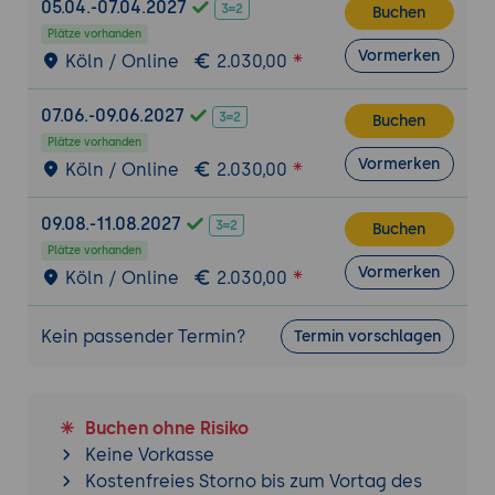
05.04.-07.04.2027
Buchen
Tail-based Sampling:
Späte Entscheidung
Plätze vorhanden
im Collector basierend auf Fehlern oder
Vormerken
Köln / Online
2.030,00
Latenzen (Vollständigkeit).
Konfiguration:
Implementierung von
07.06.-09.06.2027
Buchen
Sampling-Policies im Collector.
Plätze vorhanden
Vormerken
8.
Exporters & Backend-Integration
Köln / Online
2.030,00
Herstellerneutralität:
Daten zeitgleich an
09.08.-11.08.2027
OTLP, Prometheus, Jaeger oder Datadog
Buchen
senden.
Plätze vorhanden
Vormerken
Köln / Online
2.030,00
Backend-Sync:
Anbindung an LGTM-Stack
(Mimir, Loki, Tempo) oder Elasticsearch
APM.
Kein passender Termin?
Termin vorschlagen
Retry & Buffer:
Ausfallsicherheit bei
Nichterreichbarkeit der Backends.
Buchen ohne Risiko
9.
Deployment-Szenarien in Kubernetes
Keine Vorkasse
Agent-Modus:
OTel-Collector als
Kostenfreies Storno bis zum Vortag des
DaemonSet (ein Collector pro Node).