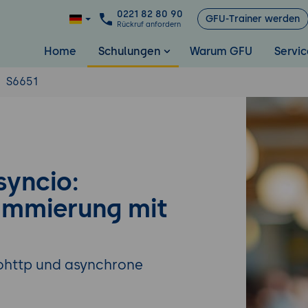
0221 82 80 90
GFU-Trainer werden
Rückruf anfordern
Home
Schulungen
Warum GFU
Servic
S6651
syncio:
ammierung mit
iohttp und asynchrone