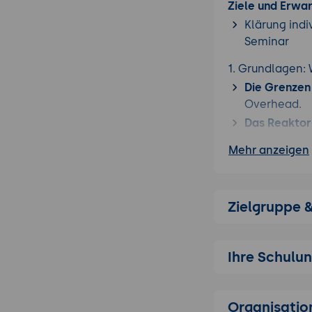
Ziele und Erwa
Klärung indi
Seminar
1. Grundlagen:
Die Grenzen
Overhead.
Das Reaktor
Synchron vs
Mehr anzeigen
2. Coroutines 
async def:
De
Zielgruppe 
await:
Expli
Runtime:
Sta
3. Task Manage
Ihre Schulu
Tasks:
Erstel
Aggregation
Organisatio
Structured 