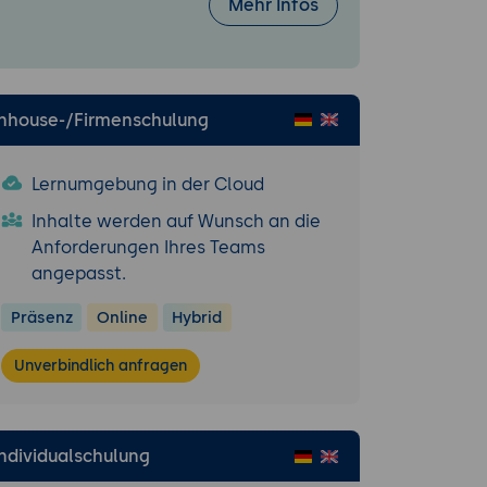
Mehr Infos
tionen.
Inhouse-/Firmenschulung
qlite.
Lernumgebung in der Cloud
n.
Inhalte werden auf Wunsch an die
Anforderungen Ihres Teams
tte).
angepasst.
n.
Präsenz
Online
Hybrid
Unverbindlich anfragen
ank-Anbindung.
en Schleife.
kGroups.
Individualschulung
ng.