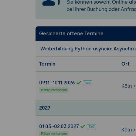
Sie können sowohl Online als
aiofiles:
Asyn
bei Ihrer Buchung oder Anfra
Caching-Str
8. Datenbanken
Gesicherte offene Termine
Treiber:
Hoch
ORM:
Asynch
Weiterbildung Python asyncio: Asynchr
Connection 
9. Web-Framewo
Termin
Ort
Architektur:
Async Endpo
09.11.-10.11.2026
Köln /
Dependency 
Plätze vorhanden
10. Praxis-Work
2027
Workshop:
E
Debugging-T
Optimizatio
01.03.-02.03.2027
Köln /
Final Roadm
Plätze vorhanden