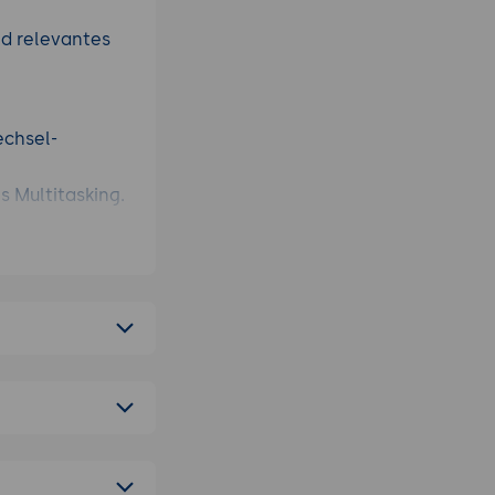
nd relevantes
echsel-
 Multitasking.
ationen.
e_task.
io.wait.
Python 3.11+).