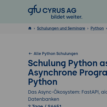
GFU Cyrus AG
Schulungen und Seminare
Python
ISTQB
®
Alle Python Schulungen
Schulung Python a
Asynchrone Progr
Python
Das Async-Ökosystem: FastAPI, a
Datenbanken
2 Tage / S6651