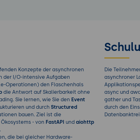
Schulu
eifenden Konzepte der asynchronen
Die Teilnehme
in der I/O-intensive Aufgaben
asynchroner Lo
ile-Operationen) den Flaschenhals
Applikationspe
o
die Antwort auf Skalierbarkeit ohne
async und awai
ding. Sie lernen, wie Sie den
Event
gather und Ta
rukturieren und durch
Structured
durch den Ein
ionen bauen. Ziel ist die
Datenbanktreib
 Ökosystems - von
FastAPI
und
aiohttp
.
, die bei gleicher Hardware-