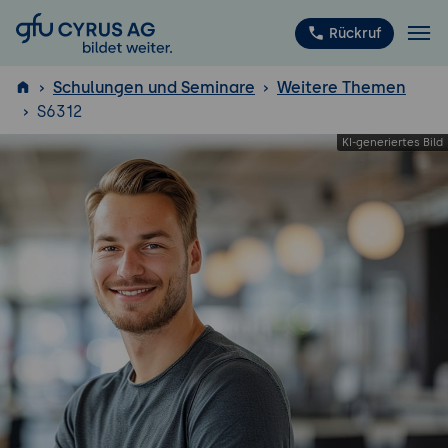
GFU Cyrus AG
Rückruf
Schulungen und Seminare
Weitere Themen
S6312
ISTQB
®