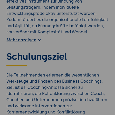
effektives Instrument zur Bindung von
Leistungsträgern, indem individuelle
Entwicklungspfade aktiv unterstützt werden.
Zudem fördert es die organisationale Lernfähigkeit
und Agilität, da Führungskräfte befähigt werden,
souveräner mit Komplexität und Wandel
umzugehen. Letztlich sichert Business Coaching
Mehr anzeigen
die Zukunftsfähigkeit des Unternehmens durch die
gezielte Entwicklung der menschlichen
Schulungsziel
Potenziale.
Die Teilnehmenden erlernen die wesentlichen
Werkzeuge und Phasen des Business Coachings.
Ziel ist es, Coaching-Anlässe sicher zu
identifizieren, die Rollenklärung zwischen Coach,
Coachee und Unternehmen präzise durchzuführen
und wirksame Interventionen zur
Karriereentwicklung und Konfliktlösung