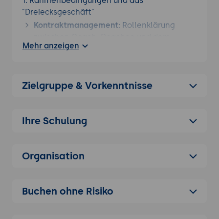
1. Rahmenbedingungen und das
"Dreiecksgeschäft"
Kontraktmanagement:
Rollenklärung
zwischen Coach, Coachee und dem
Mehr anzeigen
zahlenden Unternehmen (Stakeholder-
Management).
Ethik und Vertraulichkeit:
Wo endet die
Zielgruppe & Vorkenntnisse
Diskretion und wo beginnt die
Berichtspflicht gegenüber
HR/Vorgesetzten?
Ihre Schulung
Abgrenzung:
Business Coaching vs.
Fachberatung, Mentoring und
Psychotherapie.
Organisation
2. Führungskräfte-Coaching (Executive
Coaching)
Die ersten 100 Tage:
Begleitung beim
Buchen ohne Risiko
Onboarding in neue Management-Rollen.
Einsamkeit an der Spitze:
Der Coach als