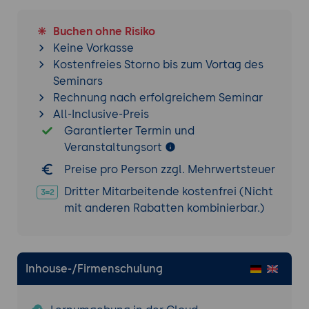
Feedback-Schleifen:
Strukturierte
Abschlussgespräche mit allen Beteiligten
Buchen ohne Risiko
des Dreiecksgeschäfts.
Keine Vorkasse
Qualitätssicherung:
Supervision und
Kostenfreies Storno bis zum Vortag des
kontinuierliche Weiterbildung des Coachs.
Seminars
Rechnung nach erfolgreichem Seminar
8. Praxis-Übung: Coaching-Zirkel "Business
All-Inclusive-Preis
Case"
Garantierter Termin und
Simulation Auftragsklärung:
Durchführung
Veranstaltungsort
eines realitätsnahen Gesprächs zwischen
Preise pro Person zzgl. Mehrwertsteuer
HR, Führungskraft und Coach.
Dritter Mitarbeitende kostenfrei (Nicht
Live-Coaching-Sequenz:
Bearbeitung einer
mit anderen Rabatten kombinierbar.)
spezifischen Karriere- oder
Konfliktsituation unter Supervision.
Methoden-Reflexion:
Kritische Analyse der
gewählten Interventionen und deren
Inhouse-/Firmenschulung
Passung zum Unternehmenskontext.