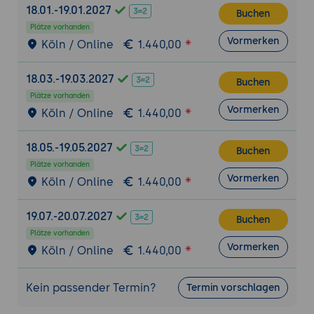
Dokumentation und Nachhaltung von
18.01.-19.01.2027
Buchen
Coaching-Ergebnissen (Action Plans).
Plätze vorhanden
Vormerken
Köln / Online
1.440,00
6. Coaching in der digitalen Transformation
(New Work)
18.03.-19.03.2027
Buchen
Virtual Coaching:
Besonderheiten der
Plätze vorhanden
Begleitung über Video-Tools und digitale
Vormerken
Köln / Online
1.440,00
Kollaborationsplattformen.
Mindset-Shift:
Begleitung von
18.05.-19.05.2027
Buchen
Führungskräften beim Wandel von
Plätze vorhanden
Command-and-Control hin zu Servant
Vormerken
Köln / Online
1.440,00
Leadership.
Resilienz-Coaching:
Umgang mit Stress
19.07.-20.07.2027
Buchen
und Überlastung in einer VUCA-Welt.
Plätze vorhanden
Vormerken
Köln / Online
1.440,00
7. Evaluation und Wirksamkeit
Erfolgsmessung im Coaching:
Qualitative
Kein passender Termin?
und quantitative Kriterien für den
Termin vorschlagen
Coaching-Erfolg (ROI vs. ROE).