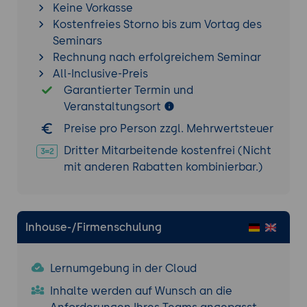
Keine Vorkasse
Diagrammtypen
Kostenfreies Storno bis zum Vortag des
Ein Kreisdiagramm mit DefaultPieDataset
Seminars
erstellen, bei dem Schlüssel-Wert-Paare
Rechnung nach erfolgreichem Seminar
als Segmente dargestellt werden und
All-Inclusive-Preis
Tooltips sowie Legenden automatisch
Garantierter Termin und
generiert werden
Veranstaltungsort
Varianten wie 3D-Kreisdiagramme mit
Preise pro Person zzgl. Mehrwertsteuer
PiePlot3D, Ringdiagramme mit RingPlot
oder mehrfache Kreisdiagramme
Dritter Mitarbeitende kostenfrei (Nicht
kennenlernen und die passenden Factory-
mit anderen Rabatten kombinierbar.)
Methoden anwenden
Spezialisierte Diagrammtypen wie
Histogramme mit HistogramDataset,
Inhouse-/Firmenschulung
Bubble-Charts mit XYZDataset oder
Gantt-Diagramme mit
TaskSeriesCollection überblicken und
Lernumgebung in der Cloud
deren Einsatzszenarien verstehen
Inhalte werden auf Wunsch an die