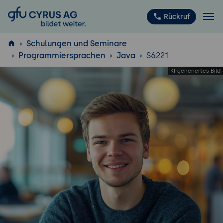
GFU Cyrus AG
Rückruf
Schulungen und Seminare
Programmiersprachen
Java
S6221
ISTQB
®