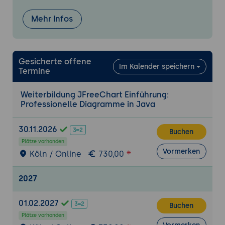
Ein Balkendiagramm mit
DefaultCategoryDataset erstellen, indem
Mehr Infos
Werte mit Reihen- und
Kategoriebezeichnungen hinzugefügt und
über ChartFactory.createBarChart
Gesicherte offene
gerendert werden
Im Kalender speichern
Termine
Varianten wie gestapelte
Balkendiagramme, horizontale
Weiterbildung JFreeChart Einführung:
Balkendiagramme und 3D-
Professionelle Diagramme in Java
Balkendiagramme kennenlernen und die
entsprechenden Factory-Methoden
30.11.2026
Buchen
anwenden
Plätze vorhanden
Ein Linien- oder Flächendiagramm auf
Vormerken
Köln / Online
730,00
Kategoriebasis erstellen und verstehen,
wie CategoryPlot und verschiedene
2027
Renderer wie LineAndShapeRenderer oder
AreaRenderer das Erscheinungsbild
01.02.2027
Buchen
steuern
Plätze vorhanden