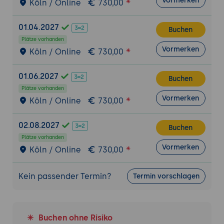
Vormerken
Köln / Online
730,00
4. XY-Diagramme und Zeitreihen erstellen
XY-Diagramme mit XYSeriesCollection
01.04.2027
erstellen, bei denen numerische X- und Y-
Buchen
Plätze vorhanden
Werte als Punktepaare dargestellt
Vormerken
Köln / Online
730,00
werden und über createXYLineChart oder
createScatterPlot gerendert werden
01.06.2027
Buchen
Zeitreihendiagramme mit
Plätze vorhanden
TimeSeriesCollection und der Klasse
Vormerken
Köln / Online
730,00
TimeSeries implementieren, die
zeitbasierte Daten wie Aktienkurse,
02.08.2027
Messwerte oder Kennzahlen über die Zeit
Buchen
Plätze vorhanden
visualisieren
Vormerken
Köln / Online
730,00
Den XYPlot und seine Renderer wie
XYLineAndShapeRenderer, XYBarRenderer
Kein passender Termin?
Termin vorschlagen
oder XYAreaRenderer nutzen, um das
Erscheinungsbild von Linien, Punkten und
Flächen anzupassen
Buchen ohne Risiko
5. Kreisdiagramme und spezialisierte