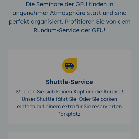
nutzen
Die Seminare der GFU finden in
angenehmer Atmosphäre statt und sind
Praxisübung: Geschäftsdaten visualisieren
perfekt organisiert. Profitieren Sie von dem
und in eine Anwendung integrieren
Rundum-Service der GFU!
Die Teilnehmer erstellen ein vollständiges
Java-Projekt, das JFreeChart einbindet
und verschiedene Diagrammtypen aus
bereitgestellten Geschäftsdaten erzeugt.
Zunächst wird ein Balkendiagramm
erstellt, das Umsätze nach Kategorien
zeigt, gefolgt von einem Liniendiagramm
Shuttle-Service
für die zeitliche Entwicklung einer
Kennzahl. Anschließend wird ein
Machen Sie sich keinen Kopf um die Anreise!
Kreisdiagramm für Marktanteile
Unser Shuttle fährt Sie. Oder Sie parken
hinzugefügt. Alle Diagramme werden
einfach auf einem extra für Sie reservierten
visuell angepasst mit einheitlichen
Parkplatz.
Farben, Schriftarten und Titeln. Die
Teilnehmer betten die Diagramme in eine
Swing-Anwendung mit mehreren Tabs ein,