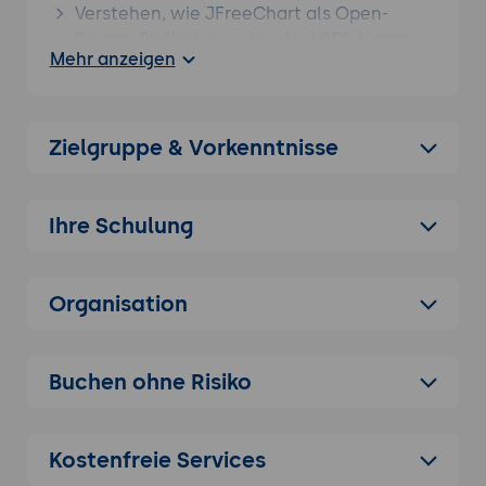
Verstehen, wie JFreeChart als Open-
Source-Bibliothek unter der LGPL-Lizenz
Mehr anzeigen
eine breite Palette von Diagrammtypen
für Java-Anwendungen bereitstellt,
darunter Balken-, Linien-, Kreis-, XY-,
Zeitreihen-, Flächen- und Gantt-
Zielgruppe & Vorkenntnisse
Diagramme
Die Einsatzbereiche der Bibliothek
Ihre Schulung
kennenlernen, die sowohl clientseitige
Swing- und JavaFX-Anwendungen als
auch serverseitige Generierung von
Organisation
Diagrammen für Webanwendungen und
Reports umfasst
JFreeChart als Maven- oder Gradle-
Buchen ohne Risiko
Abhängigkeit in ein Java-Projekt
einbinden, die erforderliche JDK-Version
ab Java 8 sicherstellen und die
Kostenfreie Services
grundlegende Projektstruktur vorbereiten