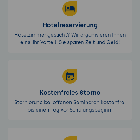
aktivieren Zoomen und Tooltips und
implementieren einen
ChartMouseListener für Detailaktionen.
Hotelreservierung
Abschließend werden alle Diagramme als
PNG-Dateien exportiert und optional ein
Hotelzimmer gesucht? Wir organisieren Ihnen
PDF-Export eingerichtet.
eins. Ihr Vorteil: Sie sparen Zeit und Geld!
Kostenfreies Storno
Stornierung bei offenen Seminaren kostenfrei
bis einen Tag vor Schulungsbeginn.