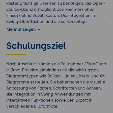
kostenpflichtige Lizenzen zu benötigen. Die Open-
Source-Lizenz ermöglicht den kommerziellen
Einsatz ohne Zusatzkosten. Die Integration in
Swing-Oberflächen und die serverseitige
Generierung für Webanwendungen decken
Mehr anzeigen
typische Unternehmensszenarien ab.
Schulungsziel
Finden Sie das richtige
Java Seminar
aus unserem
Portfolio.
Nach Abschluss können die Teilnehmer JFreeChart
in Java-Projekte einbinden und die wichtigsten
Diagrammtypen wie Balken-, Linien-, Kreis- und XY-
Diagramme erstellen. Sie beherrschen die visuelle
Anpassung von Farben, Schriftarten und Achsen,
die Integration in Swing-Anwendungen mit
interaktiven Funktionen sowie den Export in
verschiedene Bildformate.