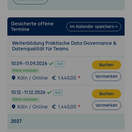
"Ins Machen kommen", mit Ansätzen, die
in jedem Unternehmen funktionieren
Keine teuren Tools nötig - Excel, SQL oder
bestehende BI-Tools reichen für den Start
Gesicherte offene
Im Kalender speichern
Termine
Tools & Beispiele, die in der Realität
funktionieren
Weiterbildung Praktische Data Governance &
Datenqualität für Teams
Wie man mit Bordmitteln Datenqualität
misst
10.09.-11.09.2026
Datenkataloge: Was man braucht, bevor
Buchen
Plätze vorhanden
man einen kauft
Vormerken
Köln / Online
1.440,00
Beispiele: Einfaches Datenqualitäts-
Dashboard, Mini-Data-Dictionary, Review-
10.12.-11.12.2026
Prozess für neue Felder / Tabellen
Buchen
Plätze vorhanden
Echte Use Cases & Übungen
Vormerken
Köln / Online
1.440,00
Anwendung des Gelernten auf eigene
Daten- und Teamkontexte
2027