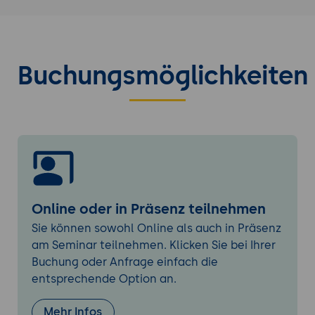
macht
Mini-Workshop: Qualitätsprobleme im
eigenen Umfeld identifizieren
Buchungsmöglichkeiten
Rollen & Verantwortlichkeiten - aber
verständlich und teamtauglich
Kein abstraktes Rollenmodell
Data Owner - was sie wirklich tun (mit
Beispiel)
Data Steward - praktische Tätigkeiten,
keine Theorie
Data Consumers (alle anderen)
Online oder in Präsenz teilnehmen
Wie man Verantwortlichkeiten leicht
Sie können sowohl Online als auch in Präsenz
verteilt
am Seminar teilnehmen. Klicken Sie bei Ihrer
Beispiel: Verantwortlichkeitsmodell für
Buchung oder Anfrage einfach die
eine Kundenliste vs. ein BI-Dashboard
entsprechende Option an.
Praktische Umsetzung: Schritt für Schritt
Mehr Infos