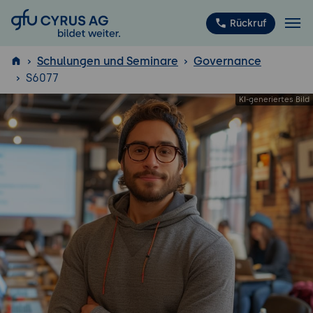
GFU Cyrus AG
Rückruf
Schulungen und Seminare
Governance
S6077
ISTQB
®