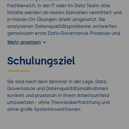
Fachbereich, in der IT oder im Data Team: Alle
Inhalte werden an realen Szenarien vermittelt und
in Hands-On-Übungen direkt umgesetzt. Sie
analysieren Datenqualitätsprobleme, entwerfen
gemeinsam erste Data-Governance-Prozesse und
lernen, wie sich diese mit einfachen Mitteln wie
Mehr anzeigen
Excel, SQL oder bestehenden BI-Tools realisieren
lassen. Der Fokus liegt dabei auf dem Machbaren -
Schulungsziel
mit Methoden, die wirklich funktionieren und auch
im Teamalltag bestehen.
Für alle, die tiefer eintauchen möchten: Schauen
Sie sind nach dem Seminar in der Lage, Data
Sie sich unser gesamtes
Governance Kurs
Portfolio
Governance und Datenqualitätsmaßnahmen
an.
konkret und praxisnah in Ihrem Arbeitsumfeld
umzusetzen - ohne Theorieüberfrachtung und
ohne große Systeminvestitionen.