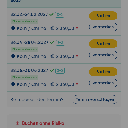
2027
Dynamische Breakpoints
: Intelligente
Anpassung basierend auf Nutzerverhalten
22.02.-24.02.2027
Buchen
Content-Aware Scaling
: KI-gestützte
Plätze vorhanden
Inhaltsoptimierung für verschiedene
Vormerken
Köln / Online
2.030,00
Viewports
26.04.-28.04.2027
8. Zukunftsthemen und Trends
Buchen
Plätze vorhanden
Container Queries
: Element-basierte
Vormerken
Köln / Online
2.030,00
anstatt Viewport-basierte Anpassungen
Adaptive Components
: Isoliert skalierbare
28.06.-30.06.2027
UI-Komponenten
Buchen
Plätze vorhanden
Motion Design und Mikrointeraktionen
:
Vormerken
Köln / Online
2.030,00
Verbesserte User Experience durch
Animation
Kein passender Termin?
Termin vorschlagen
9. Praxisübung: Adaptive Website-
Komponente
Aufgabe
: Entwicklung einer adaptiven
Buchen ohne Risiko
Produktkarte mit Mobile-First-Ansatz