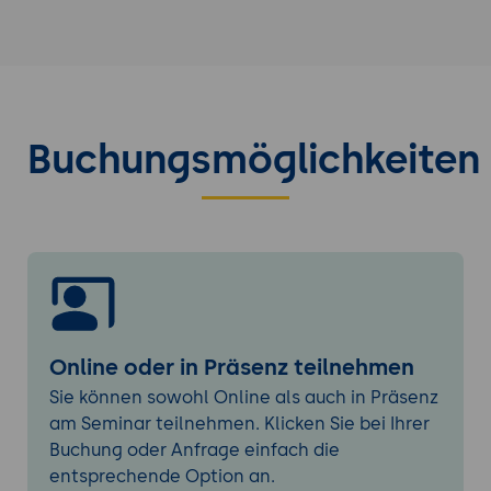
Techniken für komplexe Strukturen
Breakpoints strategisch setzen
:
Geräteklassen und Nutzungskontexte
berücksichtigen
Fluid Typography
: Skalierbare
Buchungsmöglichkeiten
Schriftgrößen und flexible Abstände
4. Adaptive Navigation und Interaktion
Mobile Navigation Patterns
: Hamburger-
Menüs, Bottom Navigation,
Gestensteuerung
Touch-Optimierung
: Größere Klickflächen
und angemessene Abstände
Online oder in Präsenz teilnehmen
Progressive Enhancement
:
Basisfunktionalität für alle Geräte
Sie können sowohl Online als auch in Präsenz
sicherstellen
am Seminar teilnehmen. Klicken Sie bei Ihrer
Buchung oder Anfrage einfach die
5. Performance-Optimierung
entsprechende Option an.