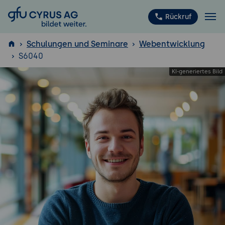
GFU Cyrus AG
Rückruf
Schulungen und Seminare
Webentwicklung
S6040
ISTQB
®