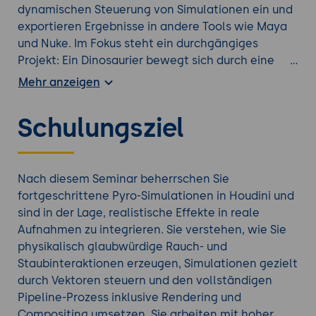
dynamischen Steuerung von Simulationen ein und
exportieren Ergebnisse in andere Tools wie Maya
und Nuke. Im Fokus steht ein durchgängiges
Projekt: Ein Dinosaurier bewegt sich durch eine
reale Umgebung und erzeugt glaubhafte
Mehr anzeigen
Interaktionen mit Staub und Licht. Das Seminar
vermittelt Ihnen einen vollständigen VFX-
Schulungsziel
Workflow von der Simulation bis zum fertigen Shot
- ideal für Filmproduktionen, Trailer und
Werbefilme.
Nach diesem Seminar beherrschen Sie
fortgeschrittene Pyro-Simulationen in Houdini und
sind in der Lage, realistische Effekte in reale
Aufnahmen zu integrieren. Sie verstehen, wie Sie
physikalisch glaubwürdige Rauch- und
Staubinteraktionen erzeugen, Simulationen gezielt
durch Vektoren steuern und den vollständigen
Pipeline-Prozess inklusive Rendering und
Compositing umsetzen. Sie arbeiten mit hoher