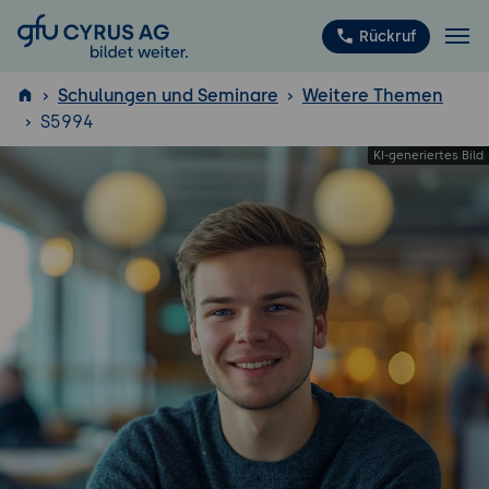
GFU Cyrus AG
Rückruf
Schulungen und Seminare
Weitere Themen
S5994
ISTQB
®