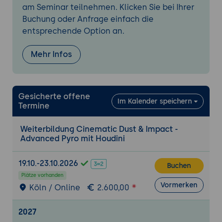
Rendering mit Arnold in Maya
am Seminar teilnehmen. Klicken Sie bei Ihrer
Materialzuweisung, Lichtsetzung und
Buchung oder Anfrage einfach die
Rendering vorbereiteter Simulationen
entsprechende Option an.
Optimierung für finalen Output
Mehr Infos
Compositing & Final Assembly in Nuke
Zusammenführung aller Elemente zu
einem fertigen Shot
Gesicherte offene
Integration von Simulation, Schatten, Licht
Im Kalender speichern
Termine
und Bewegung
Weiterbildung Cinematic Dust & Impact -
Projektarbeit: Dinosaurier auf einer Brücke
Advanced Pyro mit Houdini
Integration eines CGI-Modells in eine
reale Umgebung mit vollständigem Effekt-
19.10.-23.10.2026
Buchen
Workflow
Plätze vorhanden
Simulation, Rendering und Compositing in
Vormerken
Köln / Online
2.600,00
einem durchgehenden Projekt
2027