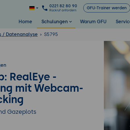
0221 82 80 90
GFU-Trainer werden
Rückruf anfordern
Home
Schulungen
Warum GFU
Servic
s / Datenanalyse
S5795
gen
: RealEye -
ung mit Webcam-
cking
nd Gazeplots