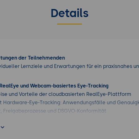
Details
rtungen der Teilnehmenden
vidueller Lernziele und Erwartungen für ein praxisnahes u
in RealEye und Webcam-basiertes Eye-Tracking
ise und Vorteile der cloudbasierten RealEye-Plattform
it Hardware-Eye-Tracking: Anwendungsfälle und Genauigk
, Freigabeprozesse und DSGVO-Konformität
und Studienerstellung
 Konfigurieren von Testszenarien in RealEye