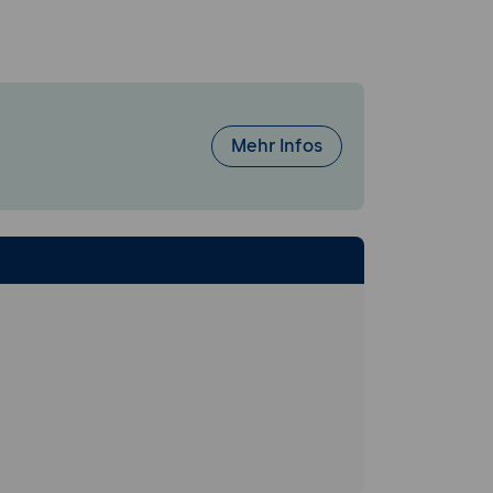
Mehr Infos
s)
 Landing Page,
ür Layout,