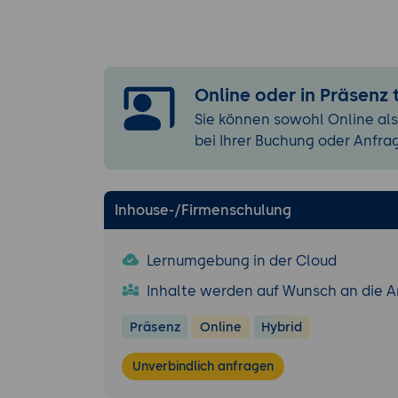
Integrierte 
Kombination
Segmentieru
7. Reporting un
Online oder in Präsenz
Export von 
Sie können sowohl Online als
Erstellung 
bei Ihrer Buchung oder Anfra
Überzeugend
8. RealEye im 
Inhouse-/Firmenschulung
Einsatz im a
Integration 
Lernumgebung in der Cloud
Rollenverte
Inhalte werden auf Wunsch an die 
Abschlussübun
Die Teilnehm
Präsenz
Online
Hybrid
analysieren 
Unverbindlich anfragen
Struktur un