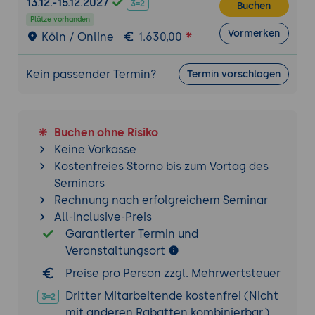
13.12.-15.12.2027
Ein Thema wählen und methodisch-
Buchen
Plätze vorhanden
didaktisch strukturieren
Vormerken
Köln / Online
1.630,00
Learning Outcomes formulieren
Ablaufplan entwerfen
Kein passender Termin?
Termin vorschlagen
Zeitplanung aufbauen (Agenda mit
Methoden, Zielen, Medien)
Gruppentaktung und Wechsel gestalten
Buchen ohne Risiko
Keine Vorkasse
Methodenwerkstatt
Kostenfreies Storno bis zum Vortag des
Verschiedene Methoden anwenden und
Seminars
reflektieren
Rechnung nach erfolgreichem Seminar
z. B. kollegiale Fallberatung,
All-Inclusive-Preis
Kartenabfrage, Rollenspiele
Garantierter Termin und
Veranstaltungsort
Test-Workshop in Kleingruppen planen
Planung von 45-90 Min. Workshop-
Preise pro Person zzgl. Mehrwertsteuer
Segment
Dritter Mitarbeitende kostenfrei (Nicht
Vorbereitung von Materialien
mit anderen Rabatten kombinierbar.)