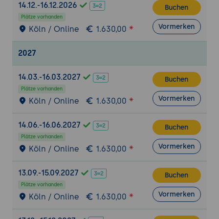
Haltung, Körpersprache, Stimme
14.12.-16.12.2026
Buchen
Plätze vorhanden
Zeitmanagement und Ablaufplanung
Vormerken
Köln / Online
1.630,00
Zeitpuffer, Taktung, Breaks
Zeitpläne und Agenden erstellen
2027
Evaluation und Nachbereitung
14.03.-16.03.2027
Feedbackformen (mündlich, schriftlich,
Buchen
digital)
Plätze vorhanden
Vormerken
Köln / Online
1.630,00
Follow-ups, Dokumentation,
Transferbegleitung
14.06.-16.06.2027
Buchen
Praktische Übungen & Vertiefung (Tag 2 und
Plätze vorhanden
3)
Vormerken
Köln / Online
1.630,00
Zielgruppenanalyse üben
13.09.-15.09.2027
Buchen
Fiktive Workshop-Aufträge analysieren
Plätze vorhanden
Zielgruppenprofile und Personas erstellen
Vormerken
Köln / Online
1.630,00
Workshop-Design entwickeln