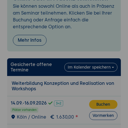
Transfer sichern: Reflexion,
Sie können sowohl Online als auch in Präsenz
Handlungsplan, Zukunftsbrief etc...,
am Seminar teilnehmen. Klicken Sie bei Ihrer
FollowUp
Buchung oder Anfrage einfach die
Abschluss: Zusammenfassung, Symbolik,
entsprechende Option an.
Verstärkung, Verabschiedung
Mehr Infos
Methodenauswahl und Mediengestaltung
Interaktive Methoden (z. B. World Café,
Brainwriting, Gruppenpuzzle)
Gesicherte offene
Digitale Tools (z. B. Miro, Mentimeter,
Im Kalender speichern
Termine
Padlet)
Visualisierung und Arbeitsmaterialien
Weiterbildung Konzeption und Realisation von
Workshops
Moderations- und Rollenverständnis
Rolle der Workshopleitung: Facilitator vs.
14.09.-16.09.2026
Buchen
Trainer:in
Plätze vorhanden
Umgang mit Störungen, Konflikten,
Vormerken
Köln / Online
1.630,00
Redeanteilen