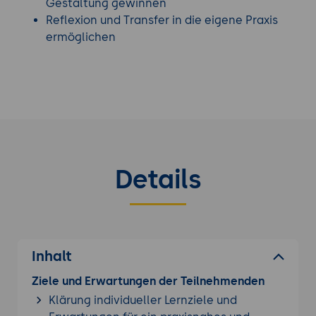
Teilnehmende sind ausdrücklich eingeladen,
Gestaltung gewinnen
**eigene Workshop-Themen oder Ideen**
Reflexion und Transfer in die eigene Praxis
mitzubringen. Diese dienen im Praxisteil als
ermöglichen
Grundlage für die gemeinsame Entwicklung
konkreter Workshopkonzepte.
Bei Interesse an einem passenden
Kommunikation
Training
, werfen Sie einen Blick auf unser
gesamtes Portfolio.
Details
Inhalt
Ziele und Erwartungen der Teilnehmenden
Klärung individueller Lernziele und