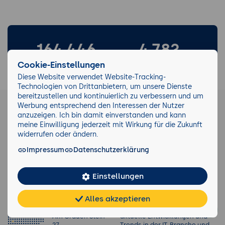
164.446
4.782
Cookie-Einstellungen
Teilnehmende
Seminarthemen
Diese Website verwendet Website-Tracking-
Technologien von Drittanbietern, um unsere Dienste
bereitzustellen und kontinuierlich zu verbessern und um
40.165
21.348
Werbung entsprechend den Interessen der Nutzer
anzuzeigen. Ich bin damit einverstanden und kann
Durchgeführte
meine Einwilligung jederzeit mit Wirkung für die Zukunft
eKomi Bewertungen
Seminare
widerrufen oder ändern.
Impressum
Datenschutzerklärung
Einstellungen
Newsletter
Alles akzeptieren
Seminarzentrum
Keinen Trend verpassen!
Chat
KI-
Köln
Wir informieren Sie gerne über
FAQ
Teilen
Cookies
frei
Berater
Am Grauen Stein
aktuelle Entwicklungen und
27
Trends in der IT-Branche und