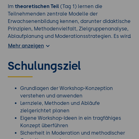
Im
theoretischen Teil
(Tag 1) lernen die
Teilnehmenden zentrale Modelle der
Erwachsenenbildung kennen, darunter didaktische
Prinzipien, Methodenvielfalt, Zielgruppenanalyse,
Ablaufplanung und Moderationsstrategien. Es wird
vermittelt, wie Lernziele klar definiert, Inhalte
Mehr anzeigen
sinnvoll strukturiert und geeignete Methoden
ausgewählt werden können.
Schulungsziel
Der
praktische Teil
2 Tage bietet Raum für
Anwendung, Entwicklung und Erprobung: Die
Teilnehmenden entwerfen ein eigenes Workshop-
Grundlagen der Workshop-Konzeption
Konzept, erproben Methoden, simulieren
verstehen und anwenden
Workshop-Situationen und erhalten Feedback zu
Lernziele, Methoden und Abläufe
Aufbau, Moderation und Wirkung.
zielgerichtet planen
Reflexionsphasen und kollegiale Beratung
Eigene Workshop-Ideen in ein tragfähiges
unterstützen den Transfer in die eigene Praxis.
Konzept überführen
Sicherheit in Moderation und methodischer