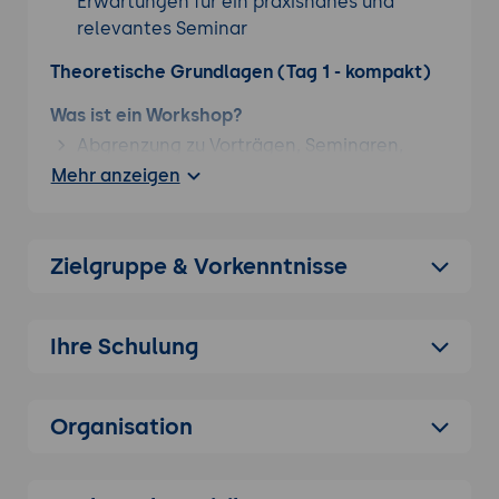
Erwartungen für ein praxisnahes und
relevantes Seminar
Theoretische Grundlagen (Tag 1 - kompakt)
Was ist ein Workshop?
Abgrenzung zu Vorträgen, Seminaren,
Schulungen
Mehr anzeigen
Workshop-Typen (z. B. Ideation,
Entscheidungsfindung,
Wissensvermittlung)
Zielgruppe & Vorkenntnisse
Lernziele definieren können, Zielgruppen
erfassen
Ihre Schulung
SMARTe Lernziele
Zielgruppenprofile (Bedürfnisse,
Vorwissen, Erwartungen)
Organisation
Didaktische Modelle
Blooms Taxonomie