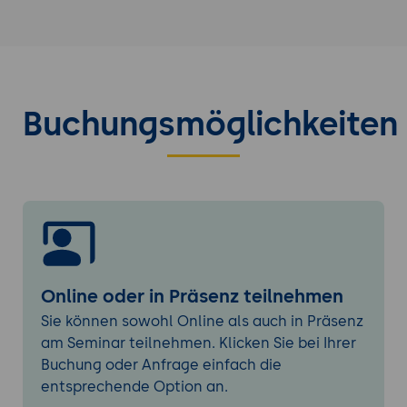
Serveranforderungen,
Datenbankkonfiguration und
Berechtigungseinstellungen für eine
produktive BlueSpice-Installation.
Installationsprozess: Schrittweise
Buchungsmöglichkeiten
Anleitung für die Erstinstallation mit
besonderem Augenmerk auf häufige
Konfigurationsfehler und deren Behebung.
Grundlegende Einstellungen:
Konfiguration von Benutzerverwaltung,
Seitenstrukturen und grundlegenden
Workflows für den Produktiveinsatz.
Inhaltserstellung und -strukturierung
Online oder in Präsenz teilnehmen
Seitenverwaltung: Erstellung und
Sie können sowohl Online als auch in Präsenz
Organisation von Wiki-Inhalten mit
am Seminar teilnehmen. Klicken Sie bei Ihrer
BlueSpice-spezifischen Funktionen wie
Buchung oder Anfrage einfach die
Kategorien und Namensräumen.
entsprechende Option an.
Rich-Text-Editor: Umfangreiche