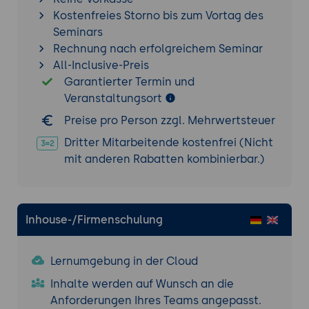
oder Diagramme für spezielle
Kostenfreies Storno bis zum Vortag des
Anwendungsfälle.
Seminars
Suche und Wissensfindung: Intelligente
Rechnung nach erfolgreichem Seminar
Suchfunktionen, semantische
All-Inclusive-Preis
Verknüpfungen und Tagging-Systeme für
Garantierter Termin und
effiziente Informationsrecherche.
Veranstaltungsort
Export und Publikation: Generierung von
Preise pro Person zzgl. Mehrwertsteuer
PDFs, Büchern und anderen
Ausgabeformaten aus Wiki-Inhalten.
Dritter Mitarbeitende kostenfrei (Nicht
mit anderen Rabatten kombinierbar.)
Wartung und Administration
Backup-Strategien: Konzepte für
regelmäßige Datensicherung und
Inhouse-/Firmenschulung
Notfallwiederherstellung.
Performance-Optimierung: Tuning-
Möglichkeiten für große Wiki-
Lernumgebung in der Cloud
Installationen mit vielen Nutzern und
Inhalte werden auf Wunsch an die
Inhalten.
Anforderungen Ihres Teams angepasst.
Update-Management: Prozesse für die