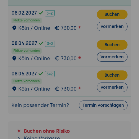
Freigabeworkflows: Konfiguration von
Review- und Approvals-Prozessen für
08.02.2027
Buchen
qualitätsgesicherte Inhalte.
Plätze vorhanden
Vormerken
Köln / Online
730,00
Benutzer- und Rechteverwaltung
Rollenkonzepte: Vordefinierte und
08.04.2027
benutzerdefinierte Rollen mit spezifischen
Buchen
Plätze vorhanden
Berechtigungsprofilen in BlueSpice.
Vormerken
Köln / Online
730,00
Gruppenmanagement: Effiziente
Verwaltung von Benutzerzugriffen und -
08.06.2027
berechtigungen für verschiedene
Buchen
Plätze vorhanden
Abteilungen und Teams.
Vormerken
Köln / Online
730,00
Single-Sign-On-Integration: Anbindung an
bestehende Authentifizierungssysteme
Kein passender Termin?
Termin vorschlagen
wie Active Directory oder LDAP.
Erweiterte Funktionen
BlueSpice Extensions: Überblick wichtiger
Buchen ohne Risiko
Zusatzmodule wie Kalender, Formulare
Keine Vorkasse