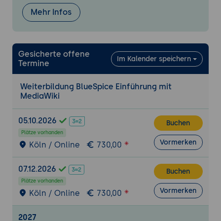
Möglichkeiten zur Formatierung und
Mehr Infos
Strukturierung von Inhalten, inklusive
Medienintegration und
Tabellenfunktionen.
Gesicherte offene
Vorlagensystem: Erstellung und Nutzung
Im Kalender speichern
Termine
von Content-Templates für konsistente
Dokumentationsstandards im
Weiterbildung BlueSpice Einführung mit
Unternehmen.
MediaWiki
Kollaboration und Workflows
05.10.2026
Buchen
Versionierung und Änderungshistorie:
Plätze vorhanden
Nachverfolgung von Bearbeitungen,
Vormerken
Köln / Online
730,00
Vergleich von Versionen und
Wiederherstellungsmöglichkeiten.
07.12.2026
Buchen
Kommentar- und Diskussionsfunktionen:
Plätze vorhanden
Teamkommunikation direkt im
Vormerken
Köln / Online
730,00
Dokumentationskontext mit
Benachrichtigungssystemen.
2027