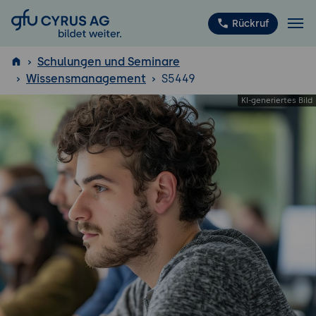
GFU Cyrus AG
Rückruf
Schulungen und Seminare
Wissensmanagement
S5449
ISTQB
®