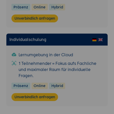
sichere Aktualisierung von BlueSpice und
Präsenz
Online
Hybrid
seinen Erweiterungen.
Unverbindlich anfragen
Praxisübung: Unternehmens-Wiki aufsetzen
Teilnehmer erstellen eine komplette Wiki-
Struktur für ein fiktives Unternehmen,
Individualschulung
inklusive Benutzerverwaltung,
Seitenvorlagen und ersten Inhalten.
Lernumgebung in der Cloud
1 Teilnehmender = Fokus aufs Fachliche
und maximaler Raum für individuelle
Fragen.
Präsenz
Online
Hybrid
Unverbindlich anfragen