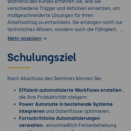
Während des Kurses erfahren Sie, wie Sie
verschiedene Trigger und Aktionen einsetzen, um
maßgeschneiderte Lösungen für Ihren
Arbeitsalltag zu entwickeln. Sie erlangen nicht nur
technisches Wissen, sondern auch die Fähigkeit,
Automatisierungen sicher zu verwalten und
Mehr anzeigen
potenzielle Herausforderungen in der Praxis zu
meistern. Egal, ob Sie im IT-Support, im
Schulungsziel
Projektmanagement oder in der
Prozessentwicklung tätig sind - dieses Seminar
bringt Sie auf das nächste Level.
Nach Abschluss des Seminars können Sie:
Beachten Sie auch unsere weiteren
Office 365
Effizient automatisierte Workflows erstellen
,
Kurse
.
die Ihre Produktivität steigern.
Power Automate in bestehende Systeme
integrieren
und Datenflüsse optimieren.
Fortschrittliche Automatisierungen
verwalten
, einschließlich Fehlerbehebung