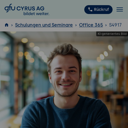
GFU Cyrus AG
Rückruf
Schulungen und Seminare
Office 365
S4917
ISTQB
®