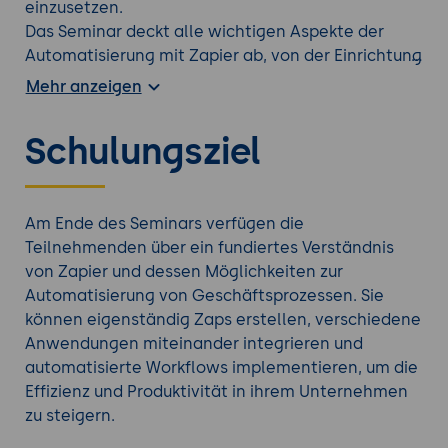
einzusetzen.
Das Seminar deckt alle wichtigen Aspekte der
Automatisierung mit Zapier ab, von der Einrichtung
und Erstellung einfacher Zaps über die Integration
Mehr anzeigen
komplexer Workflows bis hin zur Anwendung in
verschiedenen Geschäftsbereichen wie
Schulungsziel
Wissensmanagement, Kundenservice und
Compliance. Darüber hinaus werden
Sicherheitsaspekte, Datenschutz und ethische
Überlegungen behandelt, um sicherzustellen, dass
Am Ende des Seminars verfügen die
die entwickelten Lösungen effizient, genau und
Teilnehmenden über ein fundiertes Verständnis
verantwortungsvoll eingesetzt werden.
von Zapier und dessen Möglichkeiten zur
Nutzen für Unternehmen
Automatisierung von Geschäftsprozessen. Sie
Unternehmen profitieren durch die Teilnahme an
können eigenständig Zaps erstellen, verschiedene
diesem Seminar von einer erheblichen Steigerung
Anwendungen miteinander integrieren und
der Effizienz und Produktivität. Automatisierte
automatisierte Workflows implementieren, um die
Prozesse reduzieren den manuellen Aufwand,
Effizienz und Produktivität in ihrem Unternehmen
minimieren Fehler und ermöglichen eine
zu steigern.
konsistente und schnelle Verarbeitung von