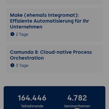
Zapier.
Weiterentwicklung und Support:
Make (ehemals Integromat):
Ressourcen zur kontinuierlichen
Effiziente Automatisierung für Ihr
Weiterbildung und Nutzung von
Unternehmen
Support-Diensten, um stets auf dem
2 Tage
neuesten Stand zu bleiben.
Camunda 8: Cloud-native Process
Orchestration
3 Tage
164.446
4.782
Teilnehmende
Seminarthemen