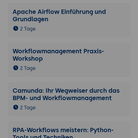
Automatisierungstechnologien.
Apache Airflow Einführung und
Vermeidung von Bias und
Grundlagen
Sicherstellung fairer Prozesse in
automatisierten Workflows.
2 Tage
Best Practices und Fallstudien
Erfolgreiche Implementierungen:
Workflowmanagement Praxis-
Vorstellung realer Beispiele von
Workshop
Unternehmen, die Zapier erfolgreich
2 Tage
nutzen, um ihre Geschäftsprozesse zu
optimieren.
Lessons Learned:
Camunda: Ihr Wegweiser durch das
BPM- und Workflowmanagement
Analyse von Herausforderungen und
Lösungen bei der Einführung von Zapier.
2 Tage
Strategien zur kontinuierlichen
Verbesserung:
RPA-Workflows meistern: Python-
Methoden zur fortlaufenden
Tools und Techniken