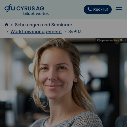
GFU Cyrus AG
Rückruf
Schulungen und Seminare
Workflowmanagement
S4903
ISTQB
®