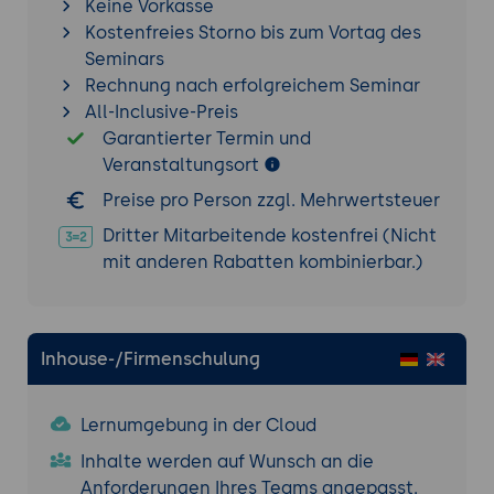
Einrichtung eines Zapier-Kontos und
Keine Vorkasse
der grundlegenden Konfiguration.
Kostenfreies Storno bis zum Vortag des
Seminars
Grundlegende Konzepte:
Rechnung nach erfolgreichem Seminar
Verständnis von Zaps, Triggern und
All-Inclusive-Preis
Aktionen.
Garantierter Termin und
App-Verbindungen und
Veranstaltungsort
Authentifizierung.
Preise pro Person zzgl. Mehrwertsteuer
Integration in bestehende
Dritter Mitarbeitende kostenfrei (Nicht
Unternehmenssysteme:
mit anderen Rabatten kombinierbar.)
Methoden zur Einbindung von Zapier in
bestehende IT-Infrastrukturen und
Datenbanken.
Inhouse-/Firmenschulung
Praxisübung: Erstellung eines einfachen
Unternehmens-Workflows
Lernumgebung in der Cloud
Ziel der Übung:
Inhalte werden auf Wunsch an die
Entwicklung eines grundlegenden Zaps
Anforderungen Ihres Teams angepasst.