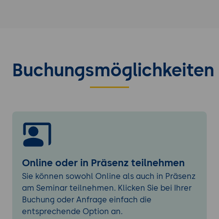
Einsatzmöglichkeiten:
Automatisierung von Marketing- und
Vertriebsprozessen.
Daten-Synchronisation zwischen
Buchungsmöglichkeiten
verschiedenen
Geschäftsanwendungen.
Unterstützung im
Wissensmanagement, Kundenservice
und weiteren Geschäftsbereichen.
Vergleich mit ähnlichen
Automatisierungstools
Zapier vs. Integromat (Make):
Online oder in Präsenz teilnehmen
Unterschiede in der
Sie können sowohl Online als auch in Präsenz
Benutzeroberfläche und Funktionalität.
am Seminar teilnehmen. Klicken Sie bei Ihrer
Zapier bietet eine größere Anzahl an
Buchung oder Anfrage einfach die
integrierten Apps, während Integromat
entsprechende Option an.