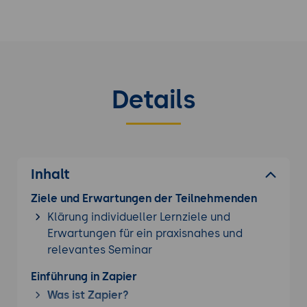
Aufgaben. Dies führt zu Zeit- und
Kosteneinsparungen, verbessert die Datenqualität
und unterstützt fundierte
Geschäftsentscheidungen. Zudem ermöglicht die
Automatisierung die Skalierbarkeit und Flexibilität
Details
von Geschäftsprozessen, während
Sicherheitsmaßnahmen den Schutz sensibler
Informationen gewährleisten.
Noch nicht das, was Sie suchen? Wir haben
Inhalt
bestimmt ein passendes
Workflowmanagement
Seminar
für Sie im Seminarportfolio.
Ziele und Erwartungen der Teilnehmenden
Klärung individueller Lernziele und
Erwartungen für ein praxisnahes und
relevantes Seminar
Einführung in Zapier
Was ist Zapier?