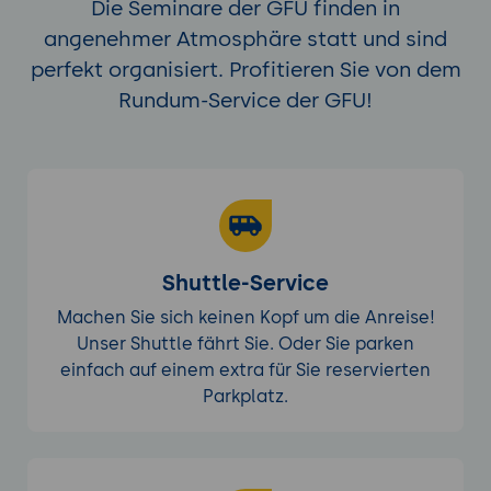
Zapier, Typeform (für Lead-Formulare),
Die Seminare der GFU finden in
CRM-System (z.B. Salesforce oder
angenehmer Atmosphäre statt und sind
HubSpot).
perfekt organisiert. Profitieren Sie von dem
Rundum-Service der GFU!
Durchführung:
Einrichtung eines Triggers bei Eingang
eines neuen Formular-Eintrags in
Typeform.
Hinzufügen einer Aktion zur Erstellung
eines neuen Leads im CRM-System.
Shuttle-Service
Ergebnisse:
Ein funktionierender Workflow, der
Machen Sie sich keinen Kopf um die Anreise!
Leads automatisch erfasst und an das
Unser Shuttle fährt Sie. Oder Sie parken
Vertriebsteam weiterleitet.
einfach auf einem extra für Sie reservierten
Parkplatz.
Automatisierung in verschiedenen
Geschäftsbereichen
Wissensmanagement: