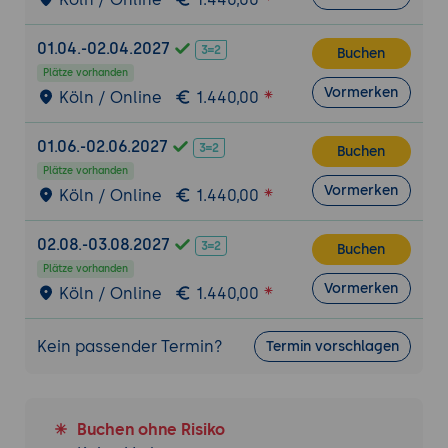
komplexere Workflows konzentriert.
Wann Zapier die beste Wahl ist:
01.04.-02.04.2027
Buchen
Besonders geeignet für Unternehmen,
Plätze vorhanden
Vormerken
die eine breite Integration
Köln / Online
1.440,00
verschiedener Geschäftsanwendungen
benötigen und komplexe
01.06.-02.06.2027
Buchen
Automatisierungen ohne
Plätze vorhanden
Vormerken
Programmieraufwand erstellen
Köln / Online
1.440,00
möchten.
02.08.-03.08.2027
Buchen
Grundlagen der Nutzung von Zapier
Plätze vorhanden
Plattformübersicht:
Vormerken
Köln / Online
1.440,00
Einführung in die Zapier-
Benutzeroberfläche und grundlegende
Kein passender Termin?
Termin vorschlagen
Funktionen.
Installation und Konfiguration:
Schritt-für-Schritt-Anleitung zur
Buchen ohne Risiko