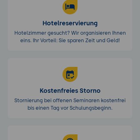
Automatisierte Dokumentation und
Informationsablage.
Integration von Wissensdatenbanken
Hotelreservierung
mit anderen Geschäftsanwendungen.
Hotelzimmer gesucht? Wir organisieren Ihnen
Marketing und Vertrieb:
eins. Ihr Vorteil: Sie sparen Zeit und Geld!
Automatisierung von Lead-Generierung
und -Nurturing.
Synchronisation von CRM-Systemen
und Marketing-Tools.
Kundenservice:
Automatisierte Ticket-Erstellung und -
Kostenfreies Storno
Zuweisung.
Stornierung bei offenen Seminaren kostenfrei
Integration von
bis einen Tag vor Schulungsbeginn.
Kommunikationsplattformen für einen
nahtlosen Kundenservice.
Weitere Anwendungsbereiche: