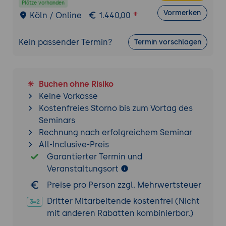
einschließlich AABB (Axis-Aligned
Plätze vorhanden
Vormerken
Köln / Online
1.440,00
Bounding Box) und Kreis-Kollisionen.
Implementierung der Kollisionslogik:
Kein passender Termin?
Praxisbeispiele zur Implementierung von
Termin vorschlagen
Kollisionserkennung und -behandlung
zwischen Spielobjekten.
Buchen ohne Risiko
Audiointegration
Keine Vorkasse
Abspielen von Soundeffekten:
Einführung
Kostenfreies Storno bis zum Vortag des
in die Audio-API von LibGDX, Laden und
Seminars
Abspielen von Soundeffekten.
Rechnung nach erfolgreichem Seminar
Hintergrundmusik:
Implementierung und
All-Inclusive-Preis
Steuerung von Hintergrundmusik, Nutzung
Garantierter Termin und
der Music-Klasse und Verwaltung der
Veranstaltungsort
Audiolautstärke.
Preise pro Person zzgl. Mehrwertsteuer
Benutzeroberfläche (UI)
Dritter Mitarbeitende kostenfrei (Nicht
Grundlagen der UI-Erstellung:
Erklärung
mit anderen Rabatten kombinierbar.)
der Erstellung von Benutzeroberflächen