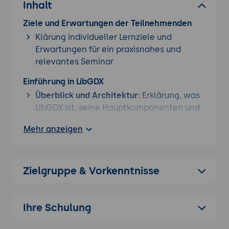
Inhalt
Ziele und Erwartungen der Teilnehmenden
Klärung individueller Lernziele und
Erwartungen für ein praxisnahes und
relevantes Seminar
Einführung in LibGDX
Überblick und Architektur:
Erklärung, was
LibGDX ist, seine Hauptkomponenten und
die Vorteile der Verwendung für
Mehr anzeigen
Spieleentwicklung.
Einrichtung der Entwicklungsumgebung:
Schritt-für-Schritt-Anleitung zur
Zielgruppe & Vorkenntnisse
Installation und Konfiguration der
notwendigen Tools (Java JDK, IntelliJ
IDEA/Eclipse, Gradle).
Ihre Schulung
Erstellung eines ersten Projekts
Projektstruktur und Build-System: