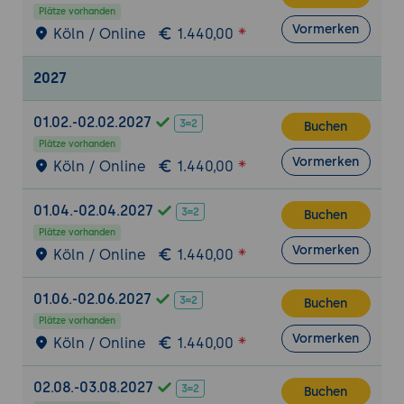
einer einfachen Zustandsmaschine zur
Plätze vorhanden
Verwaltung verschiedener Spielzustände
Vormerken
Köln / Online
1.440,00
(z.B. Menü, Spiel, Pause).
2027
Animationen
Erstellung von Animationen:
Einführung in
01.02.-02.02.2027
Buchen
die Animationen von Sprites, Nutzung der
Plätze vorhanden
Animation-Klasse und Erstellung von
Vormerken
Köln / Online
1.440,00
Frame-by-Frame-Animationen.
Implementierung von Animationen:
01.04.-02.04.2027
Buchen
Praktische Übung zur Implementierung
Plätze vorhanden
und Steuerung von Animationen basierend
Vormerken
Köln / Online
1.440,00
auf Benutzerinteraktionen und
Spielereignissen.
01.06.-02.06.2027
Buchen
Kollisionsabfrage
Plätze vorhanden
Vormerken
Köln / Online
1.440,00
Grundlagen der Kollisionserkennung:
Erklärung der verschiedenen Methoden
02.08.-03.08.2027
zur Kollisionserkennung in 2D-Spielen,
Buchen