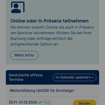
Positionierung und Bewegung.
Eingabeverarbeitung
Verarbeitung von Benutzereingaben:
Online oder in Präsenz teilnehmen
Erklärung der Eingabeverarbeitung in
Sie können sowohl Online als auch in Präsenz
LibGDX, einschließlich Tastatur- und
am Seminar teilnehmen. Klicken Sie bei Ihrer
Maussteuerung sowie Touch-Eingaben für
Buchung oder Anfrage einfach die
mobile Geräte.
entsprechende Option an.
Implementierung von Eingabelogik:
Praktische Beispiele zur Umsetzung von
Mehr Infos
Benutzerinteraktionen, wie die Steuerung
einer Spielfigur oder das Auslösen von
Aktionen.
Gesicherte offene
Im Kalender speichern
Spiel-Loop und Zustandsverwaltung
Termine
Grundlagen des Spiel-Loops:
Erklärung des
Hauptspiel-Loops, seiner Bestandteile und
Weiterbildung LibGDX für Einsteiger
wie er in LibGDX implementiert wird.
Zustandsverwaltung:
Implementierung
30.11.-01.12.2026
Buchen