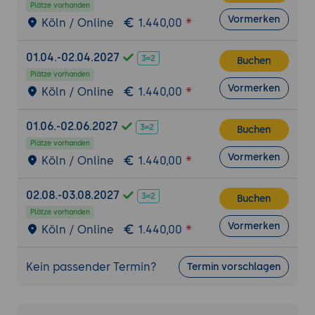
Plätze vorhanden
Hintergrundmusik und Soundeffekten.
Vormerken
Köln / Online
1.440,00
Partikel und VFX
: Erstellen von Partikel-
und visuellen Effekten für mehr Dynamik.
01.04.-02.04.2027
Buchen
Optimierung und Export
Plätze vorhanden
Vormerken
Performance-Optimierungen
: Techniken
Köln / Online
1.440,00
zur Verbesserung der Bildrate und
Reduzierung der Ladezeiten.
01.06.-02.06.2027
Buchen
Plattformübergreifender Export
: Projekte
Plätze vorhanden
Vormerken
für verschiedene Plattformen, wie
Köln / Online
1.440,00
Windows, Mac, Android und iOS,
exportieren.
02.08.-03.08.2027
Buchen
Plätze vorhanden
Übung 2:
Entwickeln Sie ein einfaches 3D-
Vormerken
Köln / Online
1.440,00
Spiel, das Animationen, Audio, Shader,
Partikeleffekte und optimierte Performance
Kein passender Termin?
Termin vorschlagen
kombiniert. Exportieren Sie das Spiel für eine
gewünschte Zielplattform.