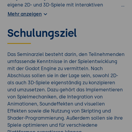
eigene 2D- und 3D-Spiele mit interaktiven
Spielmechaniken, Animationen, Soundeffekten
Mehr anzeigen
und Partikeleffekten. Schließlich optimieren sie die
Performance ihrer Projekte und exportieren diese
Schulungsziel
für verschiedene Plattformen.
Erfahren Sie mehr durch einen zusätzlichen
Spielentwicklung Kurs
aus unserem
Das Seminarziel besteht darin, den Teilnehmenden
Seminarangebot.
umfassende Kenntnisse in der Spielentwicklung
mit der Godot Engine zu vermitteln. Nach
Abschluss sollen sie in der Lage sein, sowohl 2D-
als auch 3D-Spiele eigenständig zu konzipieren
und umzusetzen. Dazu gehört das Implementieren
von Spielmechaniken, die Integration von
Animationen, Soundeffekten und visuellen
Effekten sowie die Nutzung von Skripting und
Shader-Programmierung. Außerdem sollen sie ihre
Spiele optimieren und für verschiedene