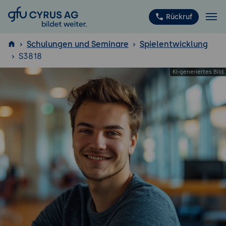
GFU Cyrus AG
Rückruf
Schulungen und Seminare
Spielentwicklung
S3818
ISTQB
®