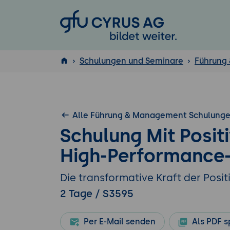
GFU Cyrus AG
Schulungen und Seminare
Führung
ISTQB
®
Alle Führung & Management Schulung
Schulung Mit Posit
High-Performance-
Die transformative Kraft der Posit
2 Tage / S3595
Per E-Mail senden
Als PDF s