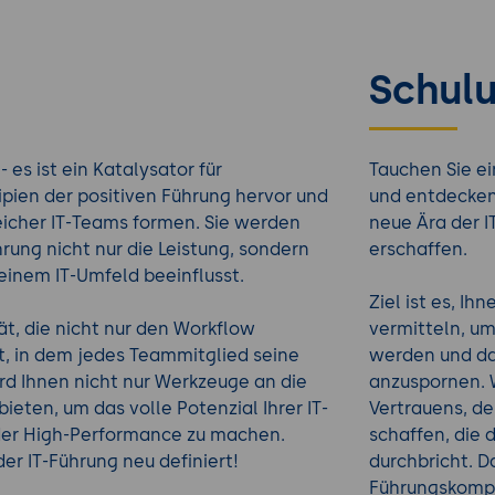
Schulu
 es ist ein Katalysator für
Tauchen Sie ei
ipien der positiven Führung hervor und
und entdecken
reicher IT-Teams formen. Sie werden
neue Ära der I
rung nicht nur die Leistung, sondern
erschaffen.
einem IT-Umfeld beeinflusst.
Ziel ist es, I
tät, die nicht nur den Workflow
vermitteln, um
t, in dem jedes Teammitglied seine
werden und da
rd Ihnen nicht nur Werkzeuge an die
anzuspornen. W
ieten, um das volle Potenzial Ihrer IT-
Vertrauens, d
 der High-Performance zu machen.
schaffen, die
 der IT-Führung neu definiert!
durchbricht. Da
Führungskompet