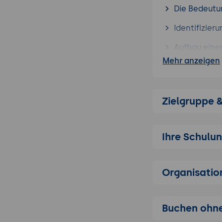
Die Bedeutu
Identifizie
Aufbau eine
Mehr anzeigen
Empathie und
Förderung v
Zielgruppe 
Inspirierend
Konfliktlös
Ihre Schulu
Förderung vo
Praktische A
Organisatio
Buchen ohne