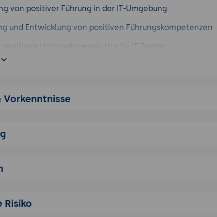
ng von positiver Führung in der IT-Umgebung
rung und Entwicklung von positiven Führungskompetenzen
r positiven Unternehmenskultur für IT-Teams
 emotionale Intelligenz in der IT-Führung
on Vertrauen und Zusammenarbeit im Team
& Vorkenntnisse
e Kommunikationstechniken für Führungskräfte in der IT
ung und Umgang mit Herausforderungen in IT-Teams
ng
n Innovation und Kreativität durch Positive Leadership
nwendungen von positiver Führung in der täglichen Arbeit
n
 Risiko