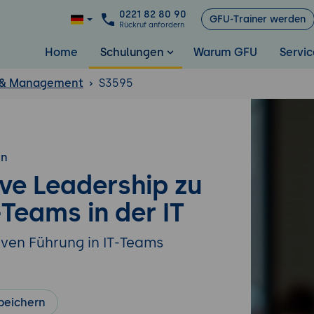
0221 82 80 90
GFU-Trainer werden
Rückruf anfordern
Home
Schulungen
Warum GFU
Servic
 & Management
S3595
en
ive Leadership zu
Teams in der IT
iven Führung in IT-Teams
peichern