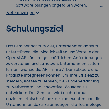
Softwarelösungen angefallen wären.
Verbesserung der Kundenerfahrung
:
Mehr anzeigen
Unternehmen können die OpenAI API nutzen,
um bessere und personalisierte Inhalte für
Schulungsziel
ihre Kunden zu erstellen. Das kann zu einer
verbesserten Kundenerfahrung führen, da
Kunden genau das erhalten, wonach sie
suchen.
Das Seminar hat zum Ziel, Unternehmen dabei zu
Datenanalyse und -extraktion
: Die API kann
unterstützen, die Möglichkeiten und Vorteile der
verwendet werden, um große Mengen an
OpenAI API für ihre geschäftlichen Anforderungen
Textdaten zu analysieren und wertvolle
zu verstehen und zu nutzen. Unternehmen sollen
Erkenntnisse zu gewinnen. Unternehmen
lernen, wie sie die API in ihre Arbeitsabläufe und
können Informationen und Trends aus
Produkte integrieren können, um ihre Effizienz zu
unstrukturierten Daten extrahieren und diese
steigern, Kosten zu senken, die Kundenerfahrung
Erkenntnisse für strategische Entscheidungen
zu verbessern und innovative Lösungen zu
nutzen.
entwickeln. Das Seminar wird auch darauf
Sprachübergreifende Kommunikation:
Die
abzielen, ethische Aspekte zu beleuchten und die
OpenAI API unterstützt verschiedene
Unternehmen dazu zu ermutigen, die Technologie