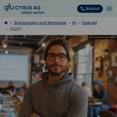
GFU Cyrus AG
Rückruf
Schulungen und Seminare
KI
OpenAI
S3267
ISTQB
®