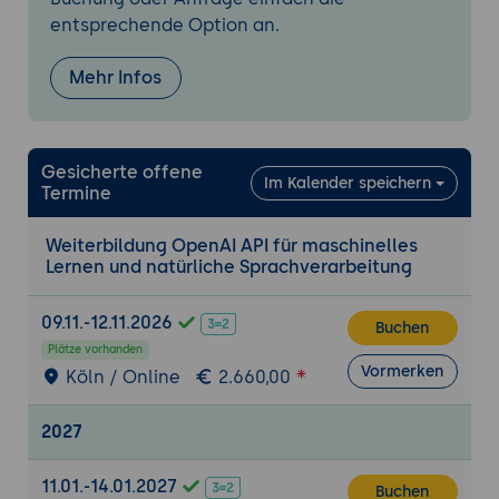
Tools für automatische Textklassifikation.
entsprechende Option an.
Fortgeschrittene Themen und praktische
Mehr Infos
Anwendungen
Fortgeschrittene API-Optimierung:
Verbesserung der Leistung und
Geschwindigkeit.
Gesicherte offene
Im Kalender speichern
Termine
Ethik und Verantwortung im Umgang mit
der OpenAI API.
Weiterbildung OpenAI API für maschinelles
Anwendungsbeispiele: Integration der API
Lernen und natürliche Sprachverarbeitung
in reale Projekte.
Praktische Projektarbeit: Entwicklung
09.11.-12.11.2026
Buchen
einer maßgeschneiderten Anwendung.
Plätze vorhanden
Präsentation der Projektergebnisse und
Vormerken
Köln / Online
2.660,00
Feedback.
2027
11.01.-14.01.2027
Buchen