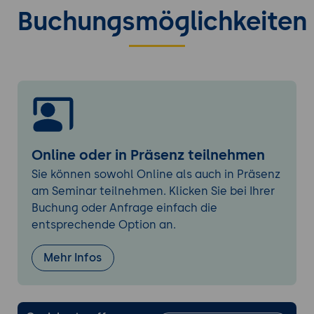
Objekte
Buchungsmöglichkeiten
Die Vorschau im Lesebereich (Vorteile und
Nachteile)
Nachrichten im HTML-Format gestalten
Rechtschreibprüfung für Nachrichtentext
verwenden
Inhalte über Zwischenablage einfügen
Dateianhänge anfügen
Online oder in Präsenz teilnehmen
Signaturen erstellen
Sie können sowohl Online als auch in Präsenz
Eine Standardsignatur definieren
am Seminar teilnehmen. Klicken Sie bei Ihrer
Signaturen manuell einfügen
Buchung oder Anfrage einfach die
Signaturen verwalten, ändern und
entsprechende Option an.
entfernen
Mehr Infos
Nachrichten organisieren und suchen
Nutzung der Sofortsuche
Die Nutzung von Suchordnern