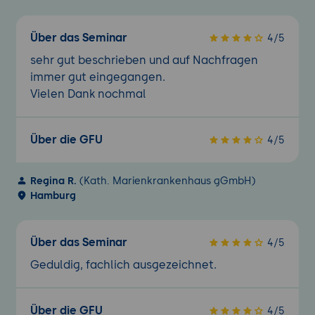
Formularfelder hinzufügen und entfernen
Gestalten und anpassen der Formularfelder
Über das Seminar
4/5
Felder auswählen und anpassen
sehr gut beschrieben und auf Nachfragen
Feldbeschriftungen
immer gut eingegangen.
Anordnen von Feldern
Vielen Dank nochmal
Gruppieren von Feldern
Rasteranpassung
Über die GFU
4/5
Dialogfenster Eigenschaften und
Erweiterte Eigenschaften
Regina R.
(Kath. Marienkrankenhaus gGmbH)
Der Toolbox und die Standardsteuerelemente
Hamburg
Standardsteuerelemente einfügen
Bezeichnungsfelder
Über das Seminar
4/5
Standardformulare für den
Formularentwurf einrichten
Geduldig, fachlich ausgezeichnet.
Steuerelement Multiseiten
Listenfeld
Über die GFU
4/5