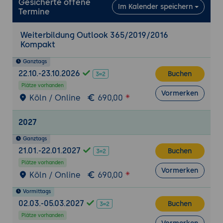
Übersicht durch Farbkategorien
Gesicherte offene
Im Kalender speichern
Termine
Nutzung der Nachverfolgung
Suchen mit komplexen Kriterien
Weiterbildung Outlook 365/2019/2016
Speichern von erfolgten Suchen für die
Kompakt
Wiederverwendung
Ganztags
Kontakte verwalten im Adressbuch
22.10.-23.10.2026
Buchen
Arbeiten mit dem Kontakteordner
Plätze vorhanden
Vormerken
Köln / Online
690,00
Kontakteinträge erzeugen, ergänzen und
ändern
2027
Zur Adressierung von Nachrichten
Kontakteinträge verwenden
Ganztags
21.01.-22.01.2027
Verteilerlisten für mehrere Empfänger
Buchen
erstellen
Plätze vorhanden
Vormerken
Köln / Online
690,00
Termine organisieren im Kalender
Vormittags
Navigation im Kalender
02.03.-05.03.2027
Buchen
Termine anlegen, ändern, verschieben
Plätze vorhanden
Erinnerung aktivieren und deaktivieren