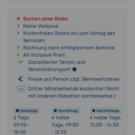
Unterschiede zwischen Termin und
Aufgabe
Aufgaben anlegen und ändern
Buchen ohne Risiko
Fälligkeit und Erledigung von Aufgaben
Keine Vorkasse
überwachen und ändern
Kostenfreies Storno bis zum Vortag des
Erinnerung aktivieren und deaktivieren
Seminars
Rechnung nach erfolgreichem Seminar
Aufgaben zu Aufgabenserien machen
All-Inclusive-Preis
Termine aus Aufgaben erstellen
Garantierter Termin und
Aufgaben aus Terminen erstellen
Veranstaltungsort
Arbeiten im Team
Preise pro Person zzgl. Mehrwertsteuer
Aufgaben delegieren
Dritter Mitarbeitende kostenfrei (Nicht
Delegierte Aufgaben überwachen
mit anderen Rabatten kombinierbar.)
Gemeinsame Nutzung öffentlicher Ordner
Stellvertreter für eigene Ordner
Ganztags
Vormittags
Nachmittags
bestimmen
2 Tage,
4 halbe
4 halbe Tage,
09:00 -
Tage, 09:00
13:00 - 16:30
Arbeiten mit weiteren Ordnern
16:00
- 12:30