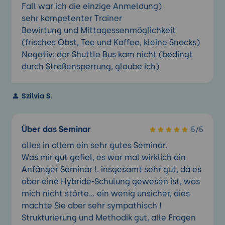
ändern
Fall war ich die einzige Anmeldung)
Formulare verwalten und öffnen
sehr kompetenter Trainer
Bewirtung und Mittagessenmöglichkeit
Integration im Office-Bereich
(frisches Obst, Tee und Kaffee, kleine Snacks)
Daten bzw. Dateien in Outlook-Elemente
Negativ: der Shuttle Bus kam nicht (bedingt
einfügen
durch Straßensperrung, glaube ich)
Outlook-Elemente in anderen Office-
Produkten verwenden
Szilvia S.
Daten aus einem E-Mail-Anwendung
importieren
Daten aus Excel importieren
Über das Seminar
5/5
Outlook-Daten exportieren
alles in allem ein sehr gutes Seminar.
Dokumentation von Outlook-Elementen in
Was mir gut gefiel, es war mal wirklich ein
Microsoft OneNote
Anfänger Seminar !. insgesamt sehr gut, da es
Besprechungsplanung mit Microsoft
aber eine Hybride-Schulung gewesen ist, was
Teams
mich nicht störte... ein wenig unsicher, dies
machte Sie aber sehr sympathisch !
Strukturierung und Methodik gut, alle Fragen