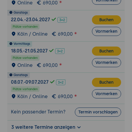
Vormerken
Online
690,00
Kalenderansichten ändern und
Ganztags
ausdrucken
22.04.-23.04.2027
Buchen
Terminserien
Plätze vorhanden
Vormerken
Köln / Online
690,00
Ereignisse und Terminserien anlegen
Termine, Ereignisse bzw. Terminserien
Vormittags
kopieren
18.05.-21.05.2027
Buchen
Einzelne Elemente einer Serie löschen
Plätze vorhanden
Vormerken
Online
690,00
Besprechungen planen
Ganztags
Wie Sie die terminliche Verfügbarkeit von
08.07.-09.07.2027
Buchen
Besprechungsteilnehmern ermitteln
Plätze vorhanden
können
Vormerken
Köln / Online
690,00
Hinzufügen von Ressourcen, wie
Besprechungsräumen und Ausstattungen
Kein passender Termin?
Termin vorschlagen
Geplante Besprechungen ändern
Aufgaben anlegen
3 weitere Termine anzeigen