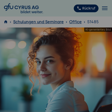
GFU Cyrus AG
Rückruf
Schulungen und Seminare
Office
S1485
ISTQB
®