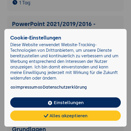
1 Tag
PowerPoint 2021/2019/2016 -
Grundlagen
Cookie-Einstellungen
2 Tage
Diese Website verwendet Website-Tracking-
Technologien von Drittanbietern, um unsere Dienste
bereitzustellen und kontinuierlich zu verbessern und um
Word Aufbau
Werbung entsprechend den Interessen der Nutzer
anzuzeigen. Ich bin damit einverstanden und kann
2 Tage
meine Einwilligung jederzeit mit Wirkung für die Zukunft
widerrufen oder ändern.
Impressum
Datenschutzerklärung
Word Grundlagen
2 Tage
Einstellungen
Alles akzeptieren
Chat
KI-
Visio 2021/2019/2016/2013 -
FAQ
Teilen
Cookies
frei
Berater
Grundlagen