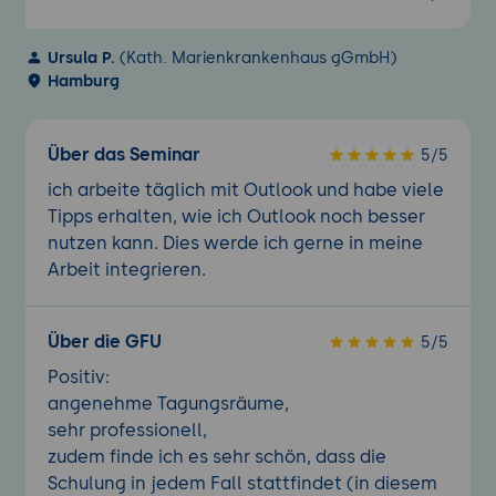
Kombinationsfeld
Optionsfeld
Ursula P.
(Kath. Marienkrankenhaus gGmbH)
Kontrollkästchen
Hamburg
Formulare komplettieren
Gliedern und gestalten
Über das Seminar
5/5
Eingabe in wichtigen Feldern kontrollieren
ich arbeite täglich mit Outlook und habe viele
Startwerte vorgeben
Tipps erhalten, wie ich Outlook noch besser
Die Aktivierungsreihenfolge in Formularen
nutzen kann. Dies werde ich gerne in meine
Leseseiten von Formularen
Arbeit integrieren.
Antwortformulare
Formulare verwalten und veröffentlichen
Über die GFU
5/5
Festlegen der Standardeigenschaften
Positiv:
eines Formulars
angenehme Tagungsräume,
Formulare bereitstellen und versenden
sehr professionell,
Formulare in Bibliotheken veröffentlichen
zudem finde ich es sehr schön, dass die
Das Standardformular eines Ordners
Schulung in jedem Fall stattfindet (in diesem