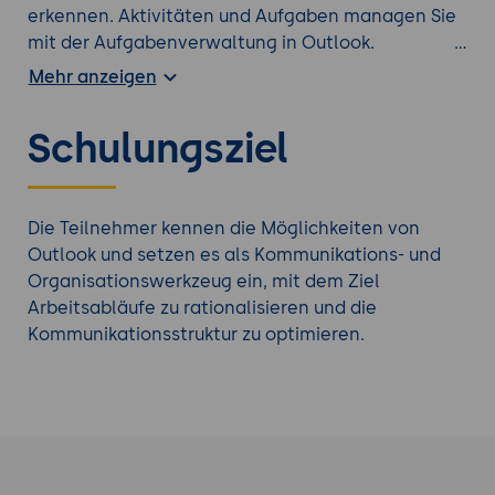
erkennen. Aktivitäten und Aufgaben managen Sie
mit der Aufgabenverwaltung in Outlook.
Strukturierte Notizen dienen Ihnen als schnelle
Mehr anzeigen
Faktensammlung
Schulungsziel
Tauchen Sie tiefer ein mit einem weiteren
Office
Kurs
aus unserem Seminarangebot.
Die Teilnehmer kennen die Möglichkeiten von
Outlook und setzen es als Kommunikations- und
Organisationswerkzeug ein, mit dem Ziel
Arbeitsabläufe zu rationalisieren und die
Kommunikationsstruktur zu optimieren.