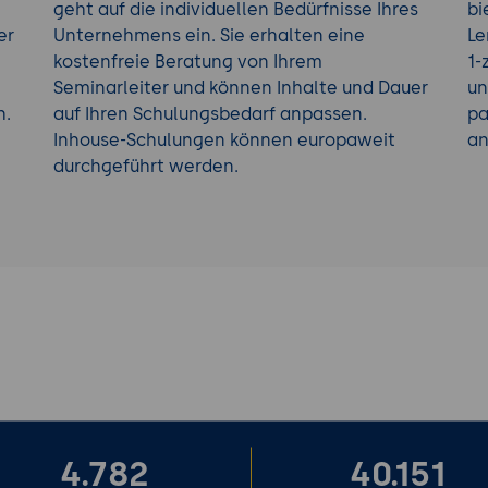
geht auf die individuellen Bedürfnisse Ihres
bi
er
Unternehmens ein. Sie erhalten eine
Le
kostenfreie Beratung von Ihrem
1-
Seminarleiter und können Inhalte und Dauer
un
h.
auf Ihren Schulungsbedarf anpassen.
pa
Inhouse-Schulungen können europaweit
an
durchgeführt werden.
4.782
40.151