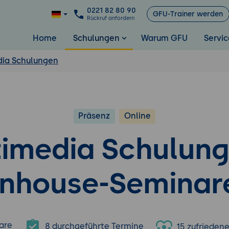
0221 82 80 90
GFU-Trainer werden
Rückruf anfordern
Home
Schulungen
Warum GFU
Servic
dia Schulungen
Präsenz
Online
timedia Schulung
Inhouse-Seminar
are
8 durchgeführte Termine
15 zufrieden