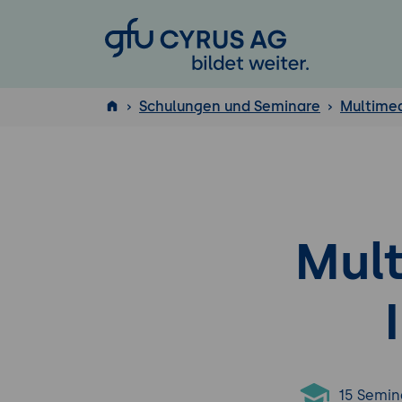
GFU Cyrus AG
Schulungen und Seminare
Multime
ISTQB
®
Mul
15 Semin