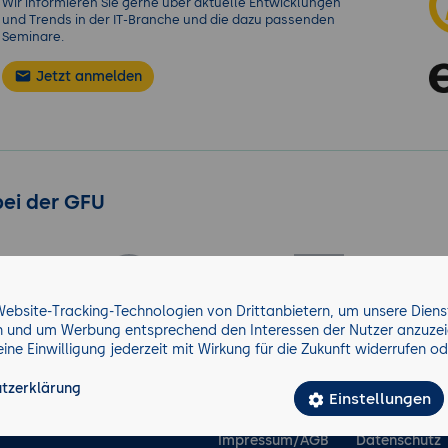
Wir informieren Sie gerne über aktuelle Entwicklungen
und Trends in der IT-Branche und die dazu passenden
Seminare.
Jetzt anmelden
bei der GFU
ebsite-Tracking-Technologien von Drittanbietern, um unsere Dienst
rn und um Werbung entsprechend den Interessen der Nutzer anzuzei
ne Einwilligung jederzeit mit Wirkung für die Zukunft widerrufen o
tzerklärung
Einstellungen
Impressum/AGB
Datenschutz