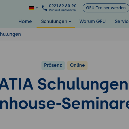
0221 82 80 90
GFU-Trainer werden
Rückruf anfordern
Home
Schulungen
Warum GFU
Servic
chulungen
Präsenz
Online
ATIA Schulungen
Inhouse-Seminar