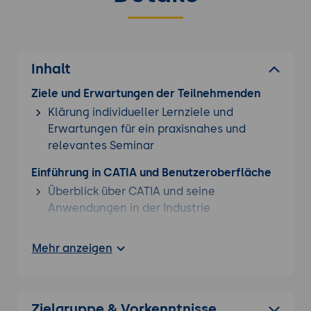
Inhalt
Ziele und Erwartungen der Teilnehmenden
Klärung individueller Lernziele und
Erwartungen für ein praxisnahes und
relevantes Seminar
Einführung in CATIA und Benutzeroberfläche
Überblick über CATIA und seine
Anwendungen in der Industrie
Erkundung der Benutzeroberfläche und
Grundfunktionen
Mehr anzeigen
Einstellungen und Anpassungen der
Arbeitsumgebung
Skizzierung und Teilemodellierung
Zielgruppe & Vorkenntnisse