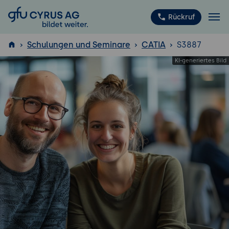
GFU Cyrus AG
Rückruf
Schulungen und Seminare
CATIA
S3887
ISTQB
®