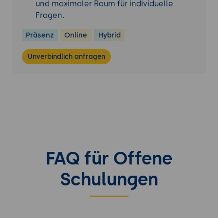
und maximaler Raum für individuelle
Prozesse, Meldewesen und
Fragen.
Nachweisführung prüfen und die
Rückmeldungen einarbeiten.
Präsenz
Online
Hybrid
Unverbindlich anfragen
FAQ für Offene
Schulungen