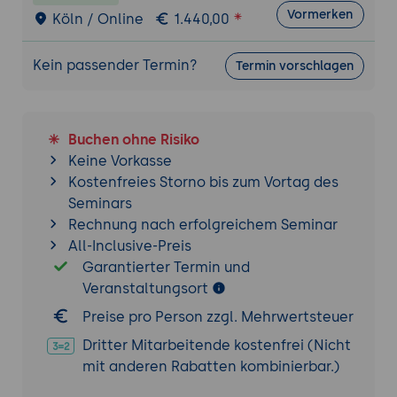
erkennen, bewerten und beheben
Vormerken
Köln / Online
1.440,00
Eine Policy zur koordinierten Offenlegung
aufsetzen
Kein passender Termin?
Termin vorschlagen
Kontaktstelle und Sicherheitsupdates
ohne Verzug
Triage in den Entwicklungsprozess
einbinden
Buchen ohne Risiko
Keine Vorkasse
Praxis-Übung:
Eine schlanke CVD-Policy
Kostenfreies Storno bis zum Vortag des
und einen Triage-Ablauf für das
Seminars
Beispielprodukt entwerfen.
Rechnung nach erfolgreichem Seminar
7. Meldeprozess für aktiv ausgenutzte
All-Inclusive-Preis
Schwachstellen
Garantierter Termin und
Was gemeldet werden muss: aktiv
Veranstaltungsort
ausgenutzte Schwachstellen und schwere
Preise pro Person zzgl. Mehrwertsteuer
Vorfälle
Dritter Mitarbeitende kostenfrei (Nicht
Die Kaskade aus Erstmeldung,
mit anderen Rabatten kombinierbar.)
Zwischenmeldung und Abschlussbericht
Die zentrale Meldeplattform und die