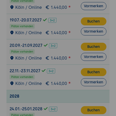
Plätze vorhanden
Tag 2: 5. Software Bill of Materials erstellen
Vormerken
Köln / Online
1.440,00
und pflegen
Wozu der SBOM dient und welche Tiefe
19.07.-20.07.2027
Buchen
der CRA verlangt
Plätze vorhanden
Maschinenlesbare Formate wie SPDX und
Vormerken
Köln / Online
1.440,00
CycloneDX
Erst- und Drittkomponenten einschließlich
20.09.-21.09.2027
Buchen
Open Source erfassen
Plätze vorhanden
SBOM-Erzeugung im Entwicklungsprozess
Vormerken
Köln / Online
1.440,00
verankern
Praxis-Übung:
Für eine Beispielanwendung
22.11.-23.11.2027
Buchen
einen SBOM erzeugen und die
Plätze vorhanden
enthaltenen Komponenten und
Vormerken
Köln / Online
1.440,00
Abhängigkeiten prüfen.
2028
6. Schwachstellenbehandlung und
koordinierte Offenlegung
24.01.-25.01.2028
Buchen
Schwachstellen über den Lebenszyklus
Plätze vorhanden