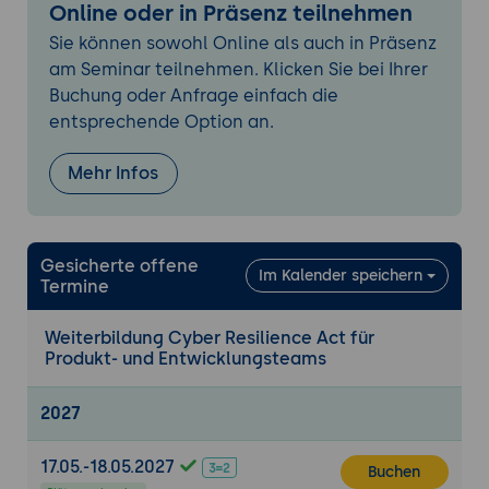
Die richtige Einstufung begründen
Online oder in Präsenz teilnehmen
Praxis-Übung:
Ein Beispielprodukt einer
Sie können sowohl Online als auch in Präsenz
Risikoklasse zuordnen und den passenden
am Seminar teilnehmen. Klicken Sie bei Ihrer
Konformitätsweg festlegen.
Buchung oder Anfrage einfach die
entsprechende Option an.
4. Wesentliche Anforderungen: Secure-by-
Design und Secure-by-Default
Mehr Infos
Die Sicherheitsanforderungen aus Annex I
verstehen
Sichere Voreinstellungen und reduzierte
Angriffsfläche
Gesicherte offene
Im Kalender speichern
Termine
Schutz von Vertraulichkeit und Integrität
sowie sichere Updates
Weiterbildung Cyber Resilience Act für
Informations- und Anleitungspflichten
Produkt- und Entwicklungsteams
gegenüber Nutzern aus Annex II
Praxis-Übung:
Für das Beispielprodukt die
2027
wichtigsten Annex-I-Anforderungen in
konkrete Maßnahmen übersetzen.
17.05.-18.05.2027
Buchen