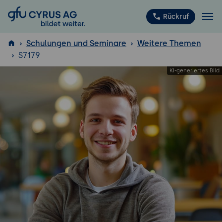
GFU Cyrus AG
Rückruf
Schulungen und Seminare
Weitere Themen
S7179
ISTQB
®