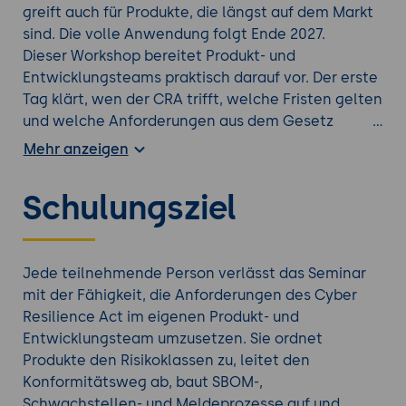
greift auch für Produkte, die längst auf dem Markt
sind. Die volle Anwendung folgt Ende 2027.
Dieser Workshop bereitet Produkt- und
Entwicklungsteams praktisch darauf vor. Der erste
Tag klärt, wen der CRA trifft, welche Fristen gelten
und welche Anforderungen aus dem Gesetz
folgen. Der zweite Tag baut die konkreten
Mehr anzeigen
Prozesse auf - vom SBOM über das
Schwachstellen- und Meldewesen bis zur
Schulungsziel
Konformitätsbewertung. Gearbeitet wird an
einem durchgehenden Beispielprodukt, sodass am
Ende ein belastbarer Umsetzungsfahrplan steht.
Jede teilnehmende Person verlässt das Seminar
mit der Fähigkeit, die Anforderungen des Cyber
Resilience Act im eigenen Produkt- und
Entwicklungsteam umzusetzen. Sie ordnet
Produkte den Risikoklassen zu, leitet den
Konformitätsweg ab, baut SBOM-,
Schwachstellen- und Meldeprozesse auf und