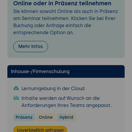
Automatisierter Videoschnitt mit KI-Tools
Online oder in Präsenz teilnehmen
(Wisecut, Descript)
Sie können sowohl Online als auch in Präsenz
Farbkorrektur, Sounddesign und Effekte
am Seminar teilnehmen. Klicken Sie bei Ihrer
(Adobe Premiere Pro mit Sensei AI)
Buchung oder Anfrage einfach die
Optimierung für verschiedene Plattformen
entsprechende Option an.
6. Titel, Thumbnails und Beschreibungen
Mehr Infos
KI-gestützte Headline-Generierung
(Copy.ai, Jasper)
Automatische Thumbnail-Erstellung
Inhouse-/Firmenschulung
(Canva, Fotor AI)
SEO-Optimierung der Videobeschreibung
(TubeBuddy, VidIQ)
Lernumgebung in der Cloud
Inhalte werden auf Wunsch an die
7. Veröffentlichung und
Anforderungen Ihres Teams angepasst.
Distributionsstrategien
Plattformgerechte Formatierung
Präsenz
Online
Hybrid
(Kapwing)
Crossposting und Zeitplanung mit KI
Unverbindlich anfragen