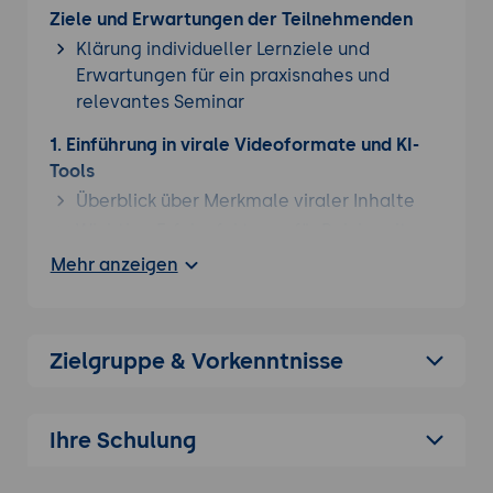
Ziele und Erwartungen der Teilnehmenden
Klärung individueller Lernziele und
Erwartungen für ein praxisnahes und
relevantes Seminar
1. Einführung in virale Videoformate und KI-
Tools
Überblick über Merkmale viraler Inhalte
Wichtige Erfolgsfaktoren für Reichweite
und Engagement
Mehr anzeigen
Rolle von KI bei Planung, Produktion und
Verbreitung (Tools: ChatGPT, Jasper)
2. Trend- und Themenrecherche mit KI
Zielgruppe & Vorkenntnisse
Analyse aktueller Social-Media-Trends
(Exploding Topics, Google Trends)
Ihre Schulung
Nutzung von KI-gestützten Analysetools
(BuzzSumo, Analisa.io)