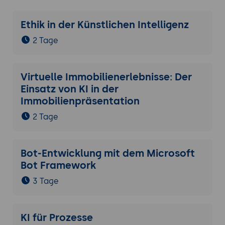
gestütztes Video zu einem Trendthema,
optimieren es für maximale Viralität und
Ethik in der Künstlichen Intelligenz
planen eine Veröffentlichung inklusive
Distributionsstrategie.
2 Tage
Virtuelle Immobilienerlebnisse: Der
Einsatz von KI in der
Immobilienpräsentation
2 Tage
Bot-Entwicklung mit dem Microsoft
Bot Framework
3 Tage
KI für Prozesse