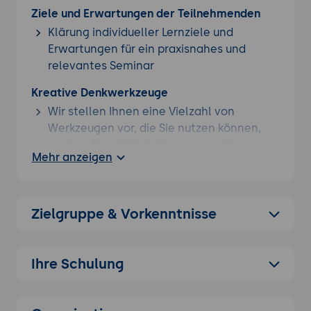
Ziele und Erwartungen der Teilnehmenden
Klärung individueller Lernziele und
Erwartungen für ein praxisnahes und
relevantes Seminar
Kreative Denkwerkzeuge
Wir stellen Ihnen eine Vielzahl von
Werkzeugen vor, die Sie nutzen können,
um Ihre Denkfähigkeiten zu erweitern und
Mehr anzeigen
kreativere Lösungen zu finden
Innovationsförderung
Lernen Sie, wie Sie Ihre
Zielgruppe & Vorkenntnisse
Innovationsfähigkeiten steigern und
innovative Ideen in die Praxis umsetzen
können
Ihre Schulung
Kollaboratives Denken
Erfahren Sie, wie Sie kreatives Denken in