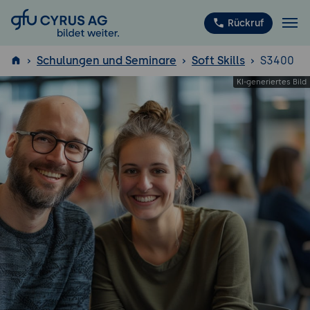
GFU Cyrus AG
Rückruf
Schulungen und Seminare
Soft Skills
S3400
ISTQB
®