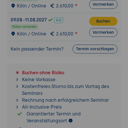
Vormerken
Köln / Online
2.610,00
On-Call-Rotationen abbilden
Benachrichtigungskanäle (SMS, Email,
09.08.-11.08.2027
Buchen
Push)
Plätze vorhanden
Vormerken
Externe Kommunikation
Köln / Online
2.610,00
Statuspage-Integration
Kundenkommunikations-Templates
Kein passender Termin?
Termin vorschlagen
Audit Trails für Compliance
Echtzeit-Dashboards
Buchen ohne Risiko
Vorkonfigurierte Operations-Views
Keine Vorkasse
Custom Dashboard-Erstellung
Kostenfreies Storno bis zum Vortag des
Widgets und Visualisierungsoptionen
Seminars
Rechnung nach erfolgreichem Seminar
Historische Auswertungen
All-Inclusive-Preis
Trendanalysen für wiederkehrende
Garantierter Termin und
Probleme
Veranstaltungsort
MTTR-Verbesserungspotenziale