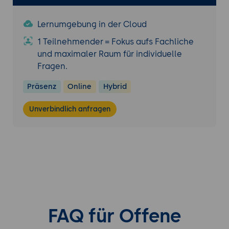
Regel-Tuning Prozess
Lebenszyklus-Management
Lernumgebung in der Cloud
1 Teilnehmender = Fokus aufs Fachliche
Praktische Übung:
und maximaler Raum für individuelle
Konfigurieren Sie einen vollständigen
Fragen.
Incident-Workflow inklusive Alert-
Korrelation, Automatisierung und
Präsenz
Online
Hybrid
Eskalationspfad für einen beispielhaften
Anwendungsfall
Unverbindlich anfragen
FAQ für Offene