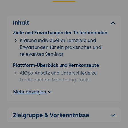
Inhalt
Ziele und Erwartungen der Teilnehmenden
Klärung individueller Lernziele und
Erwartungen für ein praxisnahes und
relevantes Seminar
Plattform-Überblick und Kernkonzepte
AIOps-Ansatz und Unterschiede zu
traditionellen Monitoring-Tools
Architekturkomponenten: Event
Mehr anzeigen
Correlation Engine, Machine Learning
Layer
Integration mit ITSM-Tools (ServiceNow,
Zielgruppe & Vorkenntnisse
Jira) und Monitoring-Systemen
Key Features und Funktionsweise