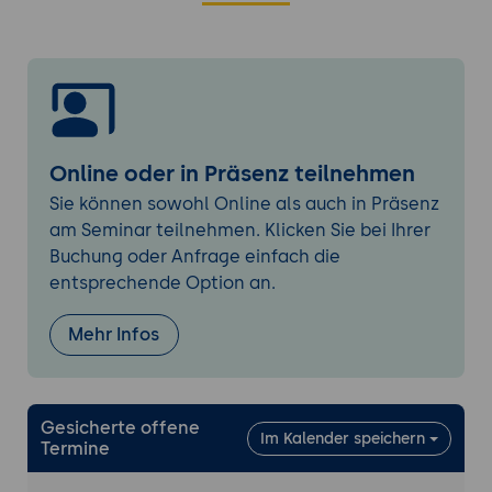
logische Zusammenhänge
Automatische Deduplizierung von Alerts
Root Cause Analysis
Topologie-basierte Abhängigkeitsanalyse
Impact-Bewertung und Priorisierung
Online oder in Präsenz teilnehmen
Visualisierung von Incident-Ketten
Sie können sowohl Online als auch in Präsenz
Noise Reduction Strategien
am Seminar teilnehmen. Klicken Sie bei Ihrer
Konfiguration von Filterregeln
Buchung oder Anfrage einfach die
Alert-Storm Protection Mechanismen
entsprechende Option an.
Adaptive Lernalgorithmen für Alert-
Gewichtung
Mehr Infos
Incident Routing
Regeln für Team-Zuweisung
Gesicherte offene
Eskalationspfad-Definition
Im Kalender speichern
Termine
Context-Aware Routing