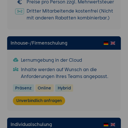
Preise pro Person zzgl. Mehrwertsteuer
Kapazitätsplanungs-Daten
Dritter Mitarbeitende kostenfrei (Nicht
Report-Generierung
mit anderen Rabatten kombinierbar.)
Standard-Report-Vorlagen
Scheduled Reporting
Exportoptionen (PDF, CSV)
Inhouse-/Firmenschulung
Einführungsstrategie
Phasenplan für Rollout
Lernumgebung in der Cloud
Pilotierungsansätze
Inhalte werden auf Wunsch an die
Erfolgsmessung
Anforderungen Ihres Teams angepasst.
Change Management
Präsenz
Online
Hybrid
Schulungskonzepte
Widerstände überwinden
Unverbindlich anfragen
Akzeptanzförderung
Kontinuierliche Optimierung
Individualschulung
Feedback-Mechanismen