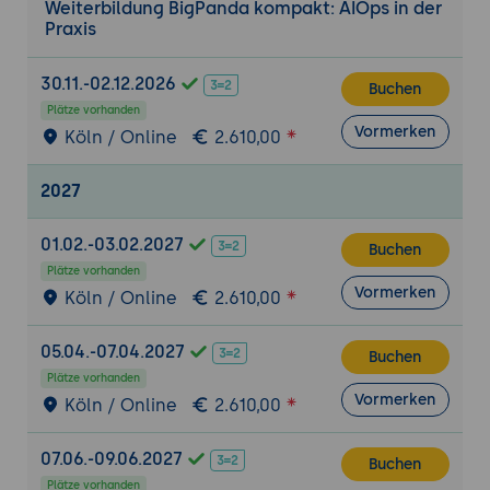
Weiterbildung BigPanda kompakt: AIOps in der
Playbook-Nutzung
Praxis
Standard-Playbooks für häufige Incident-
Typen
30.11.-02.12.2026
Buchen
Integration mit ChatOps (Slack, MS
Plätze vorhanden
Teams)
Vormerken
Köln / Online
2.610,00
Automatisierte Diagnoseschritte
2027
Custom Automations
Drag-and-Drop Automation Builder
01.02.-03.02.2027
Buchen
Integration mit externen Scripts
Plätze vorhanden
Bedingungen und Trigger konfigurieren
Vormerken
Köln / Online
2.610,00
Team Collaboration
05.04.-07.04.2027
Shared War Rooms
Buchen
Plätze vorhanden
Kommentarfunktionen und Notizen
Vormerken
Köln / Online
2.610,00
Aufgabenverteilung im Incident
07.06.-09.06.2027
Eskalationsmanagement
Buchen
Plätze vorhanden
Zeitgesteuerte Eskalationen