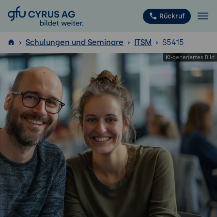
GFU Cyrus AG
Rückruf
Schulungen und Seminare
ITSM
S5415
ISTQB
®