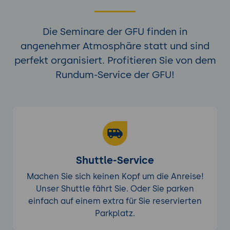
Erstellung und Nutzung von Pivot-
Tabellen zur Datenanalyse.
Die Seminare der GFU finden in
Nutzung von Filtern und
angenehmer Atmosphäre statt und sind
Sortierfunktionen zur Datenverwaltung.
perfekt organisiert. Profitieren Sie von dem
Datenvisualisierung:
Rundum-Service der GFU!
Erstellung und Anpassung von
Diagrammen und Grafiken.
Nutzung von bedingter Formatierung
zur Hervorhebung wichtiger Daten.
Automatisierung und Skripte:
Einführung in Google Apps Script zur
Shuttle-Service
Automatisierung wiederkehrender
Machen Sie sich keinen Kopf um die Anreise!
Aufgaben.
Unser Shuttle fährt Sie. Oder Sie parken
Erstellung einfacher Skripte zur
einfach auf einem extra für Sie reservierten
Datenbearbeitung und -verwaltung.
Parkplatz.
Praxisübung: Entwicklung eines