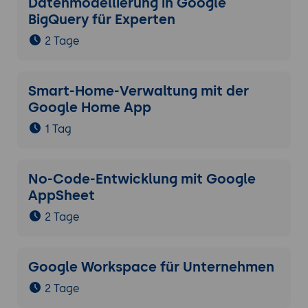
Datenmodellierung in Google
BigQuery für Experten
Weitere Anwendungsbereiche:
Personalmanagement, Budgetierung,
2 Tage
E-Commerce und mehr.
Sicherheit und Datenschutz bei der Nutzung
Smart-Home-Verwaltung mit der
von Google Sheets
Google Home App
Datenschutzrichtlinien: Einhaltung von
1 Tag
DSGVO und anderen
Datenschutzbestimmungen bei der
Verarbeitung sensibler Daten.
No-Code-Entwicklung mit Google
Sicherheitsmaßnahmen:
AppSheet
Best Practices zur Sicherung von
2 Tage
Zugängen und Freigabeeinstellungen.
Nutzung von Berechtigungen und
Freigabeoptionen zur Kontrolle des
Google Workspace für Unternehmen
Datenzugriffs.
2 Tage
Ethische Überlegungen: