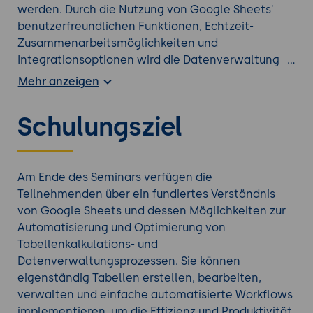
werden. Durch die Nutzung von Google Sheets'
benutzerfreundlichen Funktionen, Echtzeit-
Zusammenarbeitsmöglichkeiten und
Integrationsoptionen wird die Datenverwaltung
vereinfacht und beschleunigt. Das Seminar
Mehr anzeigen
vermittelt sowohl grundlegende als auch
fortgeschrittene Nutzungsmöglichkeiten von
Schulungsziel
Google Sheets, vergleicht die Software mit
ähnlichen Systemen und zeigt, wie Unternehmen
durch den Einsatz von Google Sheets ihre
Datenverwaltungsprozesse optimieren und ihre
Am Ende des Seminars verfügen die
Geschäftsstrategien effektiver gestalten können.
Teilnehmenden über ein fundiertes Verständnis
Nutzen für Unternehmen
von Google Sheets und dessen Möglichkeiten zur
Unternehmen profitieren durch die Teilnahme an
Automatisierung und Optimierung von
diesem Seminar von der Fähigkeit, schnell und
Tabellenkalkulations- und
kosteneffizient professionelle
Datenverwaltungsprozessen. Sie können
Tabellenkalkulationen zu erstellen, zu bearbeiten
eigenständig Tabellen erstellen, bearbeiten,
und zu verwalten, die ihre Geschäftsprozesse
verwalten und einfache automatisierte Workflows
unterstützen und die Entscheidungsfindung
implementieren, um die Effizienz und Produktivität