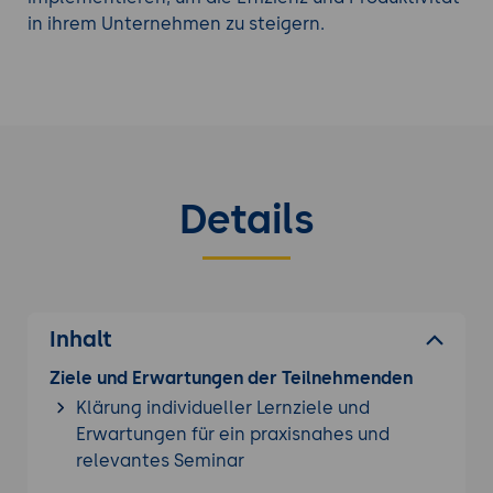
verbessern. Google Sheets ermöglicht eine hohe
in ihrem Unternehmen zu steigern.
Skalierbarkeit und Flexibilität in der
Datenverwaltung, fördert die Zusammenarbeit
und reduziert die Abhängigkeit von externen
Dienstleistern.
Informieren Sie sich über weitere
Details
Datenmanagement Seminare
.
Inhalt
Ziele und Erwartungen der Teilnehmenden
Klärung individueller Lernziele und
Erwartungen für ein praxisnahes und
relevantes Seminar