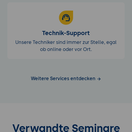
Nutzung von Formeln und bedingter
Formatierung zur Statusverfolgung.
Automatisierung von
Benachrichtigungen bei
Technik-Support
Fälligkeitsterminen.
Unsere Techniker sind immer zur Stelle, egal
Ergebnisse:
ob online oder vor Ort.
Ein funktionierendes
Projektmanagement-Tool, das
Aufgaben automatisch verfolgt und
relevante Benachrichtigungen sendet.
Weitere Services entdecken
Automatisierung in verschiedenen
Geschäftsbereichen
Wissensmanagement:
Automatisierte Dokumentation und
Informationsablage zur Unterstützung
Verwandte Seminare
des internen Wissensmanagements.