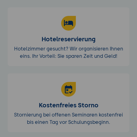
automatisierten Projektmanagement-Tools
Ziel der Übung:
Erstellung eines automatisierten
Workflows zur Verfolgung und
Verwaltung von Projekten.
Hotelreservierung
Hotelzimmer gesucht? Wir organisieren Ihnen
Projektbeschreibung:
eins. Ihr Vorteil: Sie sparen Zeit und Geld!
Entwicklung eines
Projektmanagement-Tools mit
Aufgabenverfolgung, Deadlines und
Statusanzeigen.
Tools:
Google Sheets, Google Forms
Kostenfreies Storno
(optional), Google Apps Script.
Stornierung bei offenen Seminaren kostenfrei
Durchführung:
bis einen Tag vor Schulungsbeginn.
Einrichtung eines Projektmanagement-
Templates in Google Sheets.