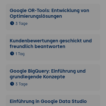
Verantwortungsvolle Nutzung von
Daten und Schutz der Privatsphäre.
Google OR-Tools: Entwicklung von
Vermeidung von Bias und
Optimierungslösungen
Sicherstellung fairer Prozesse in
3 Tage
automatisierten Workflows.
Best Practices und Fallstudien
Kundenbewertungen geschickt und
Erfolgreiche Implementierungen:
freundlich beantworten
Vorstellung realer Beispiele von
1 Tag
Unternehmen, die Google Sheets
erfolgreich nutzen, um ihre
Geschäftsprozesse zu optimieren.
Google BigQuery: Einführung und
Lessons Learned:
grundlegende Konzepte
Analyse von Herausforderungen und
3 Tage
Lösungen bei der Einführung von
Google Sheets.
Einführung in Google Data Studio
Strategien zur kontinuierlichen