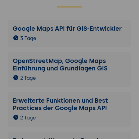
Integration von Google Sheets-Daten
in Wissensdatenbanken und
Dokumentationssysteme.
Google Maps API für GIS-Entwickler
Marketing und Vertrieb:
Nutzung von Google Sheets zur
3 Tage
Analyse von Marketingkampagnen und
Vertriebsdaten.
OpenStreetMap, Google Maps
Automatisierung der Daten-
Einführung und Grundlagen GIS
Synchronisation zwischen CRM-
Systemen und Google Sheets.
2 Tage
Kundenservice:
Überwachung von Kundenfeedback
Erweiterte Funktionen und Best
und Serviceanfragen durch
Practices der Google Maps API
automatisierte Datenaggregation.
2 Tage
Integration von Google Sheets in
Ticketing-Systeme zur Verbesserung
des Kundenservice.