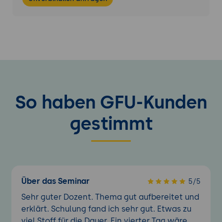
Zukunftsperspektiven und Trends
Serverless Computing:
Einführung in
Functions-as-a-Service (FaaS) mit AWS
Lambda oder Azure Functions.
Service Meshes:
Nutzung von Istio oder
Linkerd zur Verwaltung des Service-to-
Service-Verkehrs.
Reactive Programming:
Einsatz von
So haben GFU-Kunden
Frameworks wie Project Reactor oder
Akka für reaktive Anwendungen.
gestimmt
Quarkus und GraalVM:
Vorteile von
superschnellen Java-Anwendungen mit
minimalem Speicherverbrauch.
Zusammenfassung und
Über das Seminar
5/5
Handlungsempfehlungen
Sehr guter Dozent. Thema gut aufbereitet und
Best Practices:
Tipps zur effizienten
erklärt. Schulung fand ich sehr gut. Etwas zu
Entwicklung und Bereitstellung von Cloud-
viel Stoff für die Dauer. Ein vierter Tag wäre
nativen Java-Anwendungen.