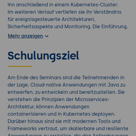
ihn anschließend in einem Kubernetes-Cluster.
Im weiteren Verlauf vertiefen sie ihr Verständnis
für ereignisgesteuerte Architekturen,
Sicherheitsaspekte und Monitoring. Die Einführung
in Kubernetes und die Implementierung von Best
Mehr anzeigen
Practices bereiten sie darauf vor, Anwendungen in
produktiven Umgebungen bereitzustellen und zu
Schulungsziel
skalieren. Abschließend erhalten sie einen
Ausblick auf zukünftige Entwicklungen wie
Serverless Computing, Service Meshes und
reaktive Programmierung.
Am Ende des Seminars sind die Teilnehmenden in
Nutzen für Unternehmen:
der Lage, Cloud-native Anwendungen mit Java zu
Unternehmen profitieren von diesem Seminar,
entwerfen, zu entwickeln und bereitzustellen. Sie
indem ihre Entwicklerteams in die Lage versetzt
verstehen die Prinzipien der Microservices-
werden, moderne, skalierbare und effiziente
Architektur, können Anwendungen
Anwendungen zu erstellen, die den Anforderungen
containerisieren und in Kubernetes deployen.
der heutigen digitalen Landschaft gerecht
Darüber hinaus sind sie mit modernen Tools und
werden. Durch die Vermittlung von Best Practices
Frameworks vertraut, um skalierbare und resiliente
und den Einsatz bewährter Technologien können
Anwendungen zu erstellen, die den Anforderungen