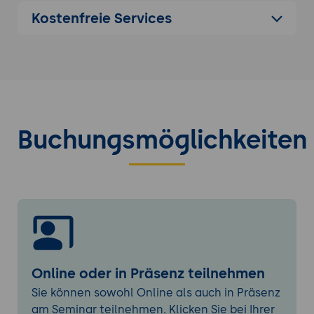
Kostenfreie Services
Spring Boot vs. Quarkus:
Unterschiede in
Performance, Speicherverbrauch und
Entwicklungserfahrung.
Micronaut vs. Jakarta EE:
Vergleich von
Funktionalität, Community-Support und
Einsatzgebieten.
Cloud-native Java vs. andere Sprachen
Buchungsmöglichkeiten
(Node.js, Python):
Stärken von Java in
Bezug auf Ökosystem, Skalierbarkeit und
Tooling.
Einsatzszenarien:
Wann welche
Technologien für verschiedene
Unternehmensanforderungen sinnvoll
sind.
Grundlagen der Cloud-nativen Entwicklung
Online oder in Präsenz teilnehmen
mit Java
Sie können sowohl Online als auch in Präsenz
Erstellen von Microservices:
Aufbau von
am Seminar teilnehmen. Klicken Sie bei Ihrer