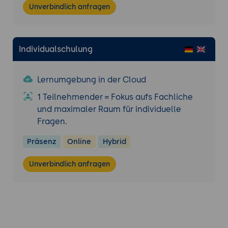
Monitoring und Logging-Tools:
Integration
Unverbindlich anfragen
von externen Tools wie Prometheus oder
ELK-Stacks zur Optimierung der
Plattformüberwachung.
Individualschulung
Optimierung der Ressourcennutzung:
Strategien zur Verbesserung der
Ressourcenauslastung und
Lernumgebung in der Cloud
Kosteneffizienz.
1 Teilnehmender = Fokus aufs Fachliche
Fehlerdiagnose und Debugging:
Techniken
und maximaler Raum für individuelle
zur Identifikation und Behebung von
Fragen.
Problemen in komplexen Anwendungen.
Präsenz
Online
Hybrid
Praxisübung 2: Skalierung und
Automatisierung einer Anwendung
Unverbindlich anfragen
Ziel der Übung:
Die Teilnehmenden
skalieren eine Anwendung dynamisch und
integrieren automatisierte Abläufe.
Projektbeschreibung:
Erstellung eines
Szenarios, in dem eine Anwendung