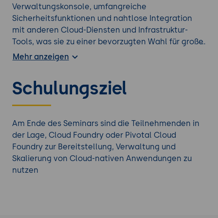
Verwaltungskonsole, umfangreiche
Sicherheitsfunktionen und nahtlose Integration
mit anderen Cloud-Diensten und Infrastruktur-
Tools, was sie zu einer bevorzugten Wahl für große
Unternehmen und Organisationen macht, die eine
Mehr anzeigen
skalierbare und zuverlässige PaaS-Lösung suchen.
In diesem Seminar lernen die Teilnehmenden,
Schulungsziel
Cloud Foundry und Pivotal Cloud Foundry zur
Bereitstellung, Verwaltung und Optimierung von
Anwendungen in der Cloud einzusetzen. Die
praxisorientierten Übungen bieten Einblicke in den
Am Ende des Seminars sind die Teilnehmenden in
Aufbau von CI/CD-Pipelines, die Automatisierung
der Lage, Cloud Foundry oder Pivotal Cloud
von Bereitstellungen und die Fehlerdiagnose.
Foundry zur Bereitstellung, Verwaltung und
Cloud Foundry hilft Unternehmen, Entwicklung und
Skalierung von Cloud-nativen Anwendungen zu
Betrieb zu vereinfachen, Anwendungen schneller
nutzen
bereitzustellen und Kosten zu reduzieren.
Erfahren Sie mehr über unsere weiteren
Cloud-
Technologien Trainings
.