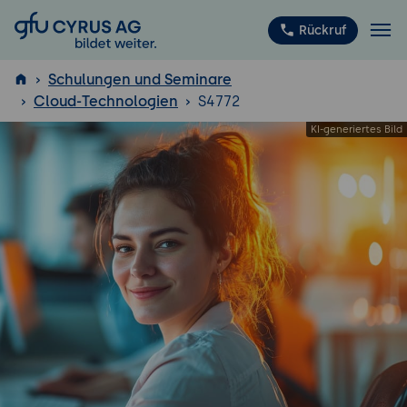
GFU Cyrus AG
Rückruf
Schulungen und Seminare
Cloud-Technologien
S4772
ISTQB
®