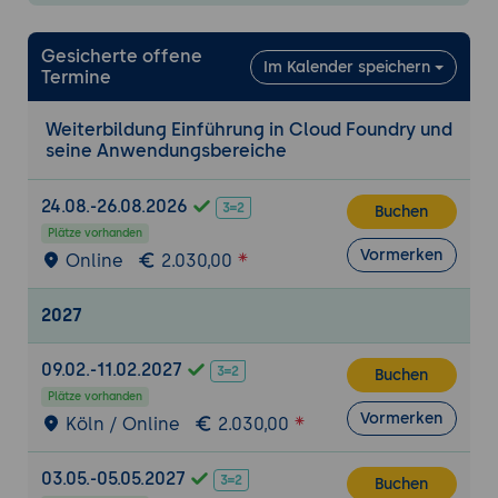
Grundlagen der Cloud Foundry-Nutzung
Gesicherte offene
Im Kalender speichern
Bereitstellung von Anwendungen:
Termine
Einführung in die Schritte zur
Bereitstellung von Anwendungen in Cloud
Weiterbildung Einführung in Cloud Foundry und
Foundry mit CLI-Tools.
seine Anwendungsbereiche
Service-Broker-Integration:
Nutzung von
externen Services wie Datenbanken und
24.08.-26.08.2026
Buchen
Message-Brokern über den Cloud Foundry
Plätze vorhanden
Vormerken
Marketplace.
Online
2.030,00
Automatische Skalierung:
Einrichtung und
Konfiguration von horizontaler und
2027
vertikaler Skalierung.
09.02.-11.02.2027
Überwachung und Fehlerbehebung:
Buchen
Nutzung integrierter Tools zur
Plätze vorhanden
Vormerken
Köln / Online
2.030,00
Protokollierung und Fehlerbehebung in
Cloud Foundry.
03.05.-05.05.2027
Buchen
Praxisübung 1: Bereitstellung einer