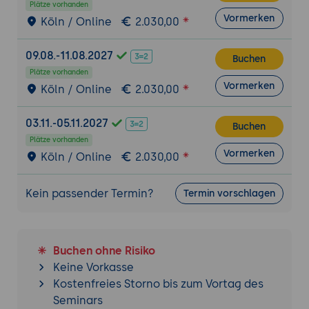
Plätze vorhanden
Beispielanwendung
Vormerken
Köln / Online
2.030,00
Ziel der Übung:
Die Teilnehmenden
deployen eine einfache Anwendung in
09.08.-11.08.2027
Buchen
Cloud Foundry und konfigurieren
Plätze vorhanden
zusätzliche Services.
Vormerken
Köln / Online
2.030,00
Projektbeschreibung:
Bereitstellung einer
Node.js- oder Spring-Boot-Anwendung und
03.11.-05.11.2027
Buchen
Anbindung einer externen Datenbank.
Plätze vorhanden
Tools:
Cloud Foundry CLI, Cloud Foundry
Vormerken
Köln / Online
2.030,00
Dashboard.
Ergebnisse:
Die Teilnehmenden testen die
Kein passender Termin?
Termin vorschlagen
Bereitstellungspipeline und erleben die
Skalierung und Fehlerbehebung in der
Praxis.
Buchen ohne Risiko
Fortgeschrittene Themen in Cloud Foundry
Keine Vorkasse
CI/CD-Integration:
Aufbau einer
Kostenfreies Storno bis zum Vortag des
Continuous Integration/Continuous
Seminars