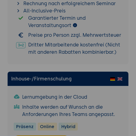
Deployment-Pipeline mit Cloud Foundry.
Rechnung nach erfolgreichem Seminar
All-Inclusive-Preis
Benutzer- und Rechteverwaltung:
Garantierter Termin und
Konfiguration von Multi-Tenant-
Veranstaltungsort
Umgebungen und rollenbasiertem Zugriff.
Multi-Cloud-Strategien:
Einsatz von Cloud
Preise pro Person zzgl. Mehrwertsteuer
Foundry in hybriden und Multi-Cloud-
Dritter Mitarbeitende kostenfrei (Nicht
Umgebungen.
mit anderen Rabatten kombinierbar.)
Erweiterte Buildpacks:
Entwicklung und
Einsatz angepasster Buildpacks für
spezifische Technologien und
Inhouse-/Firmenschulung
Anforderungen.
Automatisierung und Optimierung in Cloud
Lernumgebung in der Cloud
Foundry
Automatisierte Bereitstellung und
Inhalte werden auf Wunsch an die
Skalierung:
Verwendung von BOSH zur
Anforderungen Ihres Teams angepasst.
Orchestrierung und Wartung der
Präsenz
Online
Hybrid
Plattform.