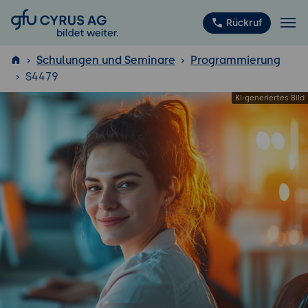
GFU Cyrus AG
Rückruf
Schulungen und Seminare
Programmierung
S4479
ISTQB
®