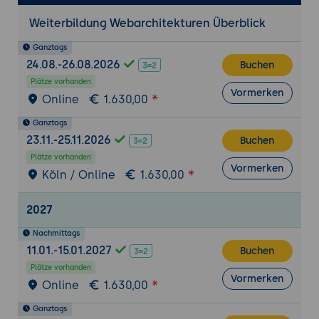
(z.B. MVC, Microservices, Serverless)
Weiterbildung Webarchitekturen Überblick
Best Practices für die Architektur
moderner Webanwendungen
Ganztags
24.08.-26.08.2026
Buchen
Fallstudien und Praxisbeispiele
Plätze vorhanden
Präsentation von Fallstudien und
Vormerken
Online
1.630,00
Praxisbeispielen moderner
Ganztags
Webanwendungen
23.11.-25.11.2026
Buchen
Diskussion und Bewertung der Architektur
Plätze vorhanden
dieser Anwendungen
Vormerken
Köln / Online
1.630,00
Testing und Qualitätssicherung
2027
Warum ist Testing und Qualitätssicherung
wichtig?
Nachmittags
Überblick über verschiedene Testarten
11.01.-15.01.2027
Buchen
(z.B. Unit-Tests, Integrationstests)
Plätze vorhanden
Vormerken
Tools und Frameworks zur Durchführung
Online
1.630,00
von Tests und Qualitätssicherung
Ganztags