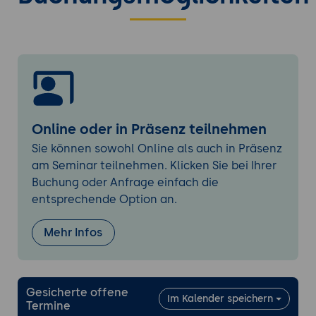
Sicherheit und Authentifizierung
Warum ist Sicherheit wichtig?
Überblick über Sicherheitsrisiken in
modernen Webanwendungen
Technologien und Ansätze zur
Absicherung von Webanwendungen (z.B.
HTTPS, OAuth)
Online oder in Präsenz teilnehmen
Sie können sowohl Online als auch in Präsenz
DevOps und Continuous Deployment
am Seminar teilnehmen. Klicken Sie bei Ihrer
Was ist DevOps?
Buchung oder Anfrage einfach die
Warum ist Continuous Deployment
entsprechende Option an.
wichtig?
Technologien und Ansätze für DevOps und
Mehr Infos
Continuous Deployment in modernen
Webanwendungen
Architekturmuster und Best Practices
Gesicherte offene
Im Kalender speichern
Termine
Überblick über gängige Architekturmuster