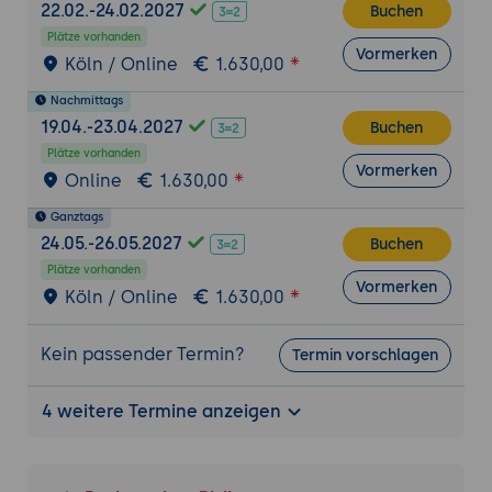
22.02.-24.02.2027
Buchen
Internationalisierung und Lokalisierung
Plätze vorhanden
Was ist Internationalisierung und
Vormerken
Köln / Online
1.630,00
Lokalisierung?
Warum sind sie wichtig für moderne
Nachmittags
Webanwendungen?
19.04.-23.04.2027
Buchen
Technologien und Ansätze zur
Plätze vorhanden
Vormerken
Online
1.630,00
Unterstützung von Internationalisierung
und Lokalisierung
Ganztags
24.05.-26.05.2027
Buchen
Barrierefreiheit und Inklusion
Plätze vorhanden
Warum ist Barrierefreiheit und Inklusion
Vormerken
Köln / Online
1.630,00
wichtig?
Überblick über Technologien und Ansätze
Kein passender Termin?
Termin vorschlagen
zur Unterstützung von Barrierefreiheit und
Inklusion in Webanwendungen
4 weitere Termine anzeigen
Monitoring und Logging
Warum ist Monitoring und Logging
wichtig?