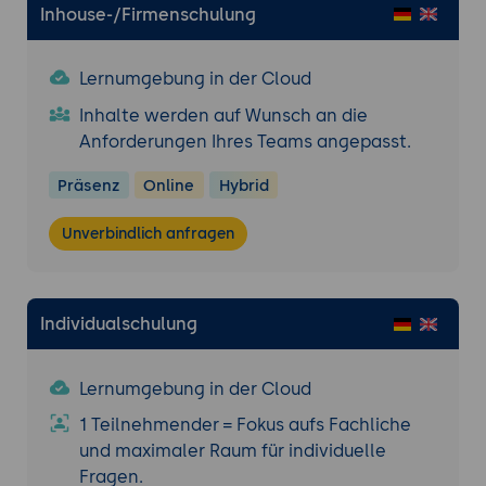
Was sind Microservices?
Inhouse-/Firmenschulung
Vorteile der Verwendung von
Microservices
Lernumgebung in der Cloud
Microservices vs. monolithische
Architektur
Inhalte werden auf Wunsch an die
Anforderungen Ihres Teams angepasst.
Implementierung von Microservices mit
Hilfe von Containern
Präsenz
Online
Hybrid
Event-Driven-Architektur
Unverbindlich anfragen
Was ist eine Event-Driven-Architektur?
Vorteile der Verwendung einer Event-
Driven-Architektur
Individualschulung
Anwendungsbeispiele
Micro Frontends
Lernumgebung in der Cloud
Was sind Micro Frontends?
1 Teilnehmender = Fokus aufs Fachliche
Warum sind sie wichtig für moderne
und maximaler Raum für individuelle
Webanwendungen?
Fragen.
Überblick über Technologien und Ansätze