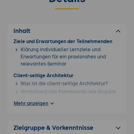
Inhalt
Ziele und Erwartungen der Teilnehmenden
Klärung individueller Lernziele und
Erwartungen für ein praxisnahes und
relevantes Seminar
Client-seitige Architektur
Was ist die client-seitige Architektur?
Vorstellung von Frameworks wie Angular,
React, Vue.js
Mehr anzeigen
Aufbau von Single-Page-Applications
(SPA)
Server-seitige Architektur
Zielgruppe & Vorkenntnisse
Was ist die server-seitige Architektur?