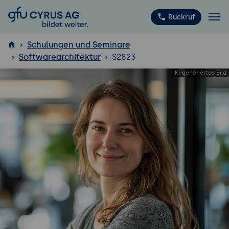
GFU Cyrus AG
Rückruf
Schulungen und Seminare
Softwarearchitektur
S2823
ISTQB
®