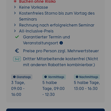
Buchen ohne Risiko
Tools und Technologien zur Überwachung
Keine Vorkasse
von Webanwendungen (z.B. New Relic,
Kostenfreies Storno bis zum Vortag des
Splunk)
Seminars
Analyse von Log-Daten zur
Rechnung nach erfolgreichem Seminar
Fehlerbehebung und Verbesserung von
All-Inclusive-Preis
Webanwendungen
Garantierter Termin und
Veranstaltungsort
Cloud Computing und Serverless-
Preise pro Person zzgl. Mehrwertsteuer
Architekturen
Was ist Cloud Computing und Serverless-
Dritter Mitarbeitende kostenfrei (Nicht
Architektur?
mit anderen Rabatten kombinierbar.)
Warum sind sie wichtig für moderne
Webanwendungen?
Ganztags
Vormittags
Nachmittags
3 Tage,
5 halbe
5 halbe Tage,
Überblick über Cloud-Plattformen und
09:00 -
Tage, 09:00
13:00 - 16:30
Serverless-Frameworks (z.B. AWS Lambda,
16:00
- 12:30
Google Cloud Functions)
Microservices-Architektur