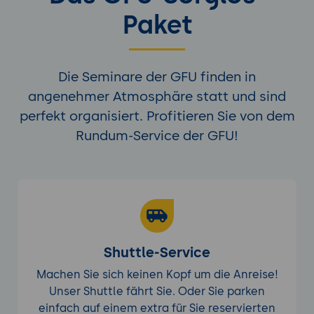
Paket
Integration und Interoperabilität
Einführung in die Integration von
Ludwig: Nutzung von Ludwig zur
Die Seminare der GFU finden in
Integration mit anderen Tools.
angenehmer Atmosphäre statt und sind
Implementierung von Import- und
Exportfunktionen: Schritt-für-Schritt-
perfekt organisiert. Profitieren Sie von dem
Anleitung.
Rundum-Service der GFU!
Anwendungen: Einsatz in der
Datenmigration und -synchronisation.
Performance-Optimierung und Skalierung
Einführung in Performance-Tuning:
Nutzung von Optimierungstechniken
zur Verbesserung der Modellleistung.
Shuttle-Service
Monitoring und Analyse: Nutzung von
Machen Sie sich keinen Kopf um die Anreise!
Performance-Monitoring-Tools.
Unser Shuttle fährt Sie. Oder Sie parken
Best Practices: Sicherstellung der
einfach auf einem extra für Sie reservierten