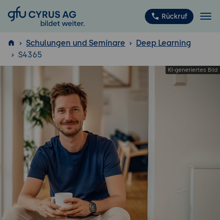
GFU Cyrus AG
Rückruf
Schulungen und Seminare
Deep Learning
S4365
ISTQB
®