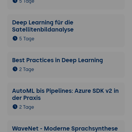
5 Tage
Modelloptimierung.
Ausführung und Optimierung: Testen
der Anwendung unter realen
Deep Learning für die
Bedingungen und Optimierung.
Satellitenbildanalyse
Tools: Ludwig, Docker, Kubernetes
5 Tage
Ergebnisse und Präsentation
Fertiges Modell: Präsentation der
Best Practices in Deep Learning
Anwendung und Demonstration der
Funktionalitäten.
2 Tage
Diskussion und Feedback: Analyse der
Ergebnisse, Verbesserungsvorschläge
und Q&A.
AutoML bis Pipelines: Azure SDK v2 in
der Praxis
2 Tage
WaveNet - Moderne Sprachsynthese