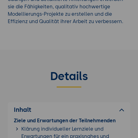
entwickeln, erweiterte Funktionen zu
sie die Fähigkeiten, qualitativ hochwertige
implementieren und ihre Anwendungen
Modellierungs-Projekte zu erstellen und die
performant und benutzerfreundlich zu gestalten.
Effizienz und Qualität ihrer Arbeit zu verbessern.
Suchen Sie nach einem besser passenden
Deep
Learning Seminar
?
Details
Inhalt
Ziele und Erwartungen der Teilnehmenden
Klärung individueller Lernziele und
Erwartungen für ein praxisnahes und