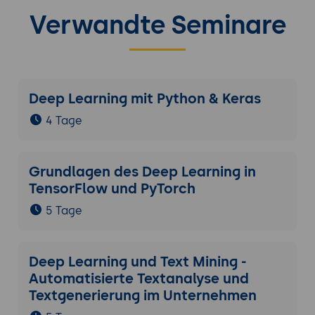
umfassenden Modells mit erweiterten
Verwandte Seminare
Funktionen
Projektbeschreibung: Erstellung eines
Modells zur Vorhersage von
Kundenzufriedenheit.
Deep Learning mit Python & Keras
Anforderungen: Nutzung
4 Tage
fortgeschrittener Techniken und
Integration von Performance-
Optimierungen.
Grundlagen des Deep Learning in
Schritt-für-Schritt-Anleitung:
TensorFlow und PyTorch
Erstellung des Modells: Planung,
5 Tage
Implementierung und Testen der
Anwendung.
Erweiterungen und Anpassungen:
Deep Learning und Text Mining -
Implementierung von
Automatisierte Textanalyse und
fortgeschrittenen Techniken,
Textgenerierung im Unternehmen
Datenverarbeitung und