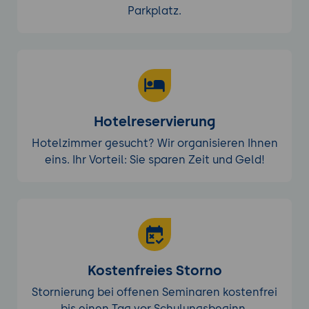
Effizienz und Qualität der Modelle.
Parkplatz.
Integration von Ludwig in bestehende
Systeme
Integration in Data Science-Workflows
Nutzung von Ludwig in Kombination mit
Pandas, NumPy und Scikit-Learn.
Hotelreservierung
Automatisierung von
Modellierungsaufgaben: Nutzung von
Hotelzimmer gesucht? Wir organisieren Ihnen
Skripten und APIs.
eins. Ihr Vorteil: Sie sparen Zeit und Geld!
Datenvorbereitung und -bereinigung:
Beste Praktiken zur Sicherstellung der
Datenqualität.
Nutzung von Ludwig in Machine Learning-
Projekten
Kombination von Ludwig mit
Kostenfreies Storno
TensorFlow und PyTorch.
Stornierung bei offenen Seminaren kostenfrei
Implementierung von CI/CD-Pipelines:
bis einen Tag vor Schulungsbeginn.