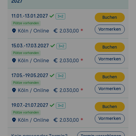
2027
Modelle
Einführung in die Nutzung von Ludwig:
11.01.-13.01.2027
Buchen
Grundlegende Konzepte und
Plätze vorhanden
Unterschiede zu anderen Tools.
Vormerken
Köln / Online
2.030,00
Erstellung und Verwaltung einfacher
Modelle
15.03.-17.03.2027
Buchen
Schritt-für-Schritt-Anleitung: Von der
Plätze vorhanden
Installation bis zur Implementierung.
Vormerken
Köln / Online
2.030,00
Anpassung und Erweiterung:
Hinzufügen von benutzerdefinierten
17.05.-19.05.2027
Buchen
Funktionen und Anpassungen.
Plätze vorhanden
Vormerken
Köln / Online
2.030,00
Debugging und Monitoring: Nutzung
von Ludwig-Diagnosetools und
19.07.-21.07.2027
Dashboards.
Buchen
Plätze vorhanden
Grundlegende Konzepte des Deep Learning
Vormerken
Köln / Online
2.030,00
mit Ludwig
Datenvorbereitung und -verarbeitung