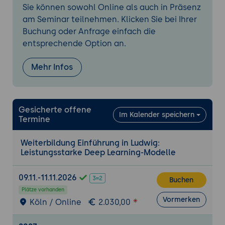
Grundvoraussetzungen: Notwendige
Sie können sowohl Online als auch in Präsenz
Software und Hardware.
am Seminar teilnehmen. Klicken Sie bei Ihrer
Installation von Ludwig: Schritt-für-
Buchung oder Anfrage einfach die
Schritt-Anleitung für verschiedene
entsprechende Option an.
Betriebssysteme (Linux, macOS,
Windows).
Mehr Infos
Erste Schritte mit Ludwig
Einführung in die Ludwig-
Gesicherte offene
Benutzeroberfläche: Grundlegende
Im Kalender speichern
Termine
Bedienung und Funktionen.
Einrichtung der
Weiterbildung Einführung in Ludwig:
Entwicklungsumgebung: Nutzung von
Leistungsstarke Deep Learning-Modelle
IDEs wie Visual Studio Code und Jupyter
Notebook.
09.11.-11.11.2026
Buchen
Fehlerbehebung: Häufige Fehler und
Plätze vorhanden
deren Lösungen.
Vormerken
Köln / Online
2.030,00
Erstellung und Verwaltung einfacher