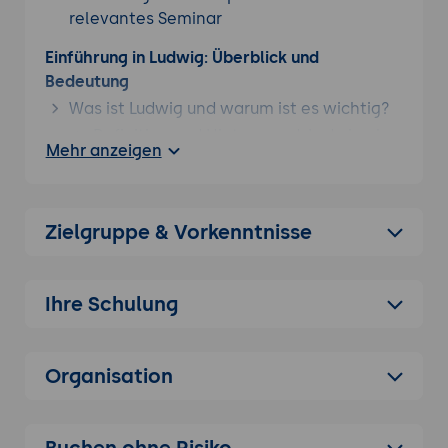
relevantes Seminar
Einführung in Ludwig: Überblick und
Bedeutung
Was ist Ludwig und warum ist es wichtig?
Definition und Hintergrund: Ludwig als
Mehr anzeigen
Open-Source-Toolbox zur einfachen
Erstellung und Verwaltung von Deep
Learning-Modellen.
Zielgruppe & Vorkenntnisse
Vorteile von Ludwig: Keine
Programmierkenntnisse erforderlich,
einfache Modelldefinition über
Ihre Schulung
Konfigurationsdateien.
Unterschiede und Vorteile von Ludwig im
Vergleich zu anderen Deep Learning-Tools
Organisation
Vergleich mit TensorFlow, Keras und
anderen: Stärken und Schwächen.
Buchen ohne Risiko