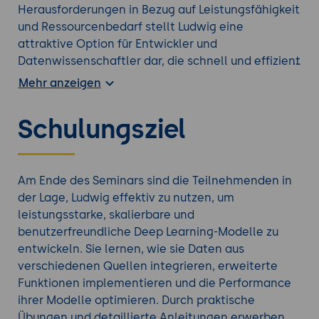
Herausforderungen in Bezug auf Leistungsfähigkeit
und Ressourcenbedarf stellt Ludwig eine
attraktive Option für Entwickler und
Datenwissenschaftler dar, die schnell und effizient
Deep-Learning-Modelle erstellen möchten.
Mehr anzeigen
In diesem Seminar lernen die Teilnehmenden die
grundlegenden und fortgeschrittenen Techniken
Schulungsziel
zur Nutzung von Ludwig kennen. Das Seminar
umfasst die Einführung in Ludwig, Installation und
Einrichtung, grundlegende Konzepte und
Funktionen, erweiterte Modellierungstechniken,
Am Ende des Seminars sind die Teilnehmenden in
Integration in bestehende Systeme, Performance-
der Lage, Ludwig effektiv zu nutzen, um
Optimierung und Skalierung sowie Debugging und
leistungsstarke, skalierbare und
Monitoring. Teilnehmende werden in die Lage
benutzerfreundliche Deep Learning-Modelle zu
versetzt, Ludwig effektiv zu nutzen, um
entwickeln. Sie lernen, wie sie Daten aus
leistungsstarke und skalierbare Deep Learning-
verschiedenen Quellen integrieren, erweiterte
Modelle zu erstellen. Durch praxisorientierte
Funktionen implementieren und die Performance
Übungen und detaillierte Anleitungen erlangen sie
ihrer Modelle optimieren. Durch praktische
die Fähigkeit, qualitativ hochwertige Modelle zu
Übungen und detaillierte Anleitungen erwerben