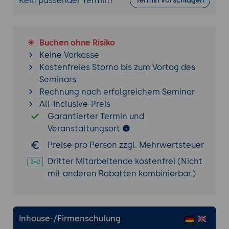
Kein passender Termin?
Termin vorschlagen
Aufbau und Struktur von Datensätzen:
Nutzung der Ludwig-API.
Datenmanagement: Erstellung,
Buchen ohne Risiko
Konfiguration und Verwaltung von
Keine Vorkasse
Datenpipelines.
Kostenfreies Storno bis zum Vortag des
Best Practices: Strukturierung und
Seminars
Optimierung von Daten für Deep
Rechnung nach erfolgreichem Seminar
Learning-Modelle.
All-Inclusive-Preis
Garantierter Termin und
Modellierung und Training
Veranstaltungsort
Einführung in Modellierungsansätze:
Preise pro Person zzgl. Mehrwertsteuer
Nutzung von Ludwig zur Erstellung von
Modellen.
Dritter Mitarbeitende kostenfrei (Nicht
Training-Management:
mit anderen Rabatten kombinierbar.)
Implementierung und Nutzung von
Trainingsverfahren.
Erweiterte Techniken: Nutzung von
Inhouse-/Firmenschulung
benutzerdefinierten Verlustfunktionen