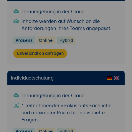
und Optimierern.
Lernumgebung in der Cloud
Evaluierung und Hyperparameter-Tuning
Inhalte werden auf Wunsch an die
Einführung in Evaluierungsmethoden:
Anforderungen Ihres Teams angepasst.
Nutzung von Ludwig zur Bewertung von
Modellen.
Präsenz
Online
Hybrid
Konfiguration von
Evaluierungsstrategien: Definition von
Unverbindlich anfragen
Metriken und Bedingungen.
Erweiterte Techniken: Nutzung von
Hyperparameter-Tuning und Cross-
Individualschulung
Validation.
Praxisübung 1: Erstellung und Verwaltung
Lernumgebung in der Cloud
eines einfachen Modells mit Ludwig
1 Teilnehmender = Fokus aufs Fachliche
Ziel der Übung: Erstellung und Verwaltung
und maximaler Raum für individuelle
eines grundlegenden Modells mit Ludwig
Fragen.
Projektbeschreibung: Entwicklung eines
Modells zur Klassifikation von
Präsenz
Online
Hybrid