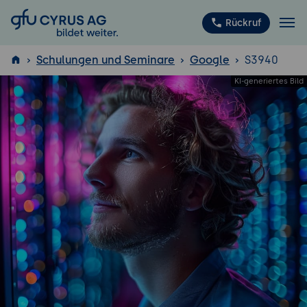
GFU Cyrus AG
Rückruf
Schulungen und Seminare
Google
S3940
ISTQB
®