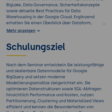
BigLake, Data Governance, Sicherheitskonzepte
sowie aktuelle Best Practices für Data
Warehousing in der Google Cloud. Ergänzend
erhalten Sie einen Überblick über Dataform,
BigQuery ML und moderne ELT-Architekturen.
Mehr anzeigen
Praxisnahe Übungen vermitteln Ihnen das
notwendige Wissen, um skalierbare, wartbare und
Schulungsziel
kosteneffiziente Datenplattformen mit Google
BigQuery zu entwickeln.
Finden Sie den richtigen
Google Kurs
aus unserem
Nach dem Seminar entwickeln Sie leistungsfähige
Portfolio.
und skalierbare Datenmodelle für Google
BigQuery und setzen moderne
Modellierungsansätze zielgerichtet ein. Sie
optimieren Datenstrukturen sowie SQL-Abfragen
hinsichtlich Performance und Kosten, nutzen
Partitionierung, Clustering und Materialized Views
effizient und kennen die Besonderheiten von