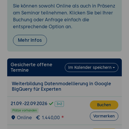
Verwaltung von SQL-Projekten
Sie können sowohl Online als auch in Präsenz
Inkrementelle Datenverarbeitung
am Seminar teilnehmen. Klicken Sie bei Ihrer
Batch- und Streaming-Daten verarbeiten
Buchung oder Anfrage einfach die
entsprechende Option an.
Einführung in Change Data Capture (CDC)
Data Governance und Sicherheit
Mehr Infos
IAM-Rollen und Berechtigungen
Row-Level Security und Column-Level
Security
Gesicherte offene
Im Kalender speichern
Policy Tags und Data Catalog
Termine
Auditing und Monitoring
Weiterbildung Datenmodellierung in Google
Governance-Strategien für Enterprise
BigQuery für Experten
Data Warehouses
BigLake und Datenintegration
21.09.-22.09.2026
Buchen
BigLake als Data Lakehouse-Lösung
Plätze vorhanden
Vormerken
Online
1.440,00
Externe Tabellen
Integration mit Cloud Storage