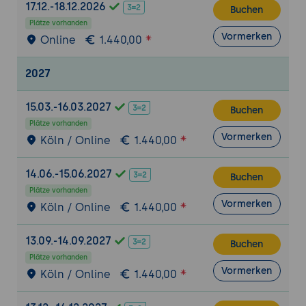
17.12.-18.12.2026
Zusammenspiel mit Apache Iceberg und
Buchen
Plätze vorhanden
offenen Tabellenformaten
Vormerken
Online
1.440,00
Anbindung externer Datenquellen
Machine Learning und Analytics
2027
Einführung in BigQuery ML
15.03.-16.03.2027
Erstellung einfacher Machine-Learning-
Buchen
Modelle mit SQL
Plätze vorhanden
Vormerken
Köln / Online
1.440,00
Feature Engineering in BigQuery
Vorhersagemodelle und Modellbewertung
14.06.-15.06.2027
Buchen
Integration in Analytics-Workflows
Plätze vorhanden
Vormerken
Praxis und Best Practices
Köln / Online
1.440,00
Entwicklung eines performanten
13.09.-14.09.2027
Datenmodells
Buchen
Plätze vorhanden
Optimierung realer SQL-Abfragen
Vormerken
Köln / Online
1.440,00
Analyse von Kosten und Performance
Best Practices für skalierbare Enterprise-