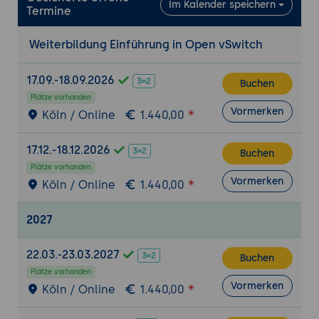
Im Kalender speichern
Ports
Termine
Erstellung von Bridges:
Schritt-für-Schritt-
Anleitung zur Erstellung und Konfiguration
Weiterbildung Einführung in Open vSwitch
von virtuellen Switches (Bridges) in Open
vSwitch.
17.09.-18.09.2026
Buchen
Verwaltung von Ports:
Techniken zur
Plätze vorhanden
Verwaltung und Konfiguration von Ports
Vormerken
Köln / Online
1.440,00
auf Bridges, einschließlich VLAN-Tagging
und Bonding.
17.12.-18.12.2026
Buchen
Plätze vorhanden
OpenFlow und erweiterte Konfiguration
Vormerken
Köln / Online
1.440,00
Grundlagen von OpenFlow:
Einführung in
das OpenFlow-Protokoll und seine Rolle in
2027
Open vSwitch.
OpenFlow-Regeln konfigurieren:
Anleitung
22.03.-23.03.2027
Buchen
zur Erstellung und Verwaltung von
Plätze vorhanden
OpenFlow-Regeln zur Steuerung des
Vormerken
Köln / Online
1.440,00
Datenverkehrs durch den Switch.