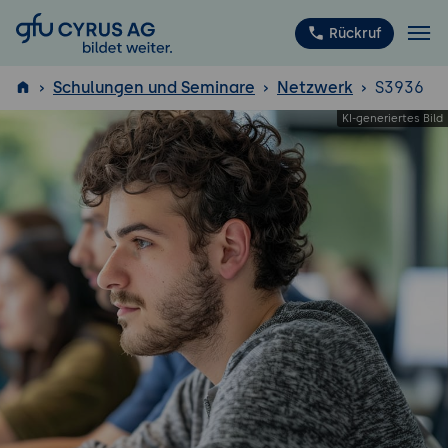
GFU Cyrus AG
Rückruf
Schulungen und Seminare
Netzwerk
S3936
ISTQB
®