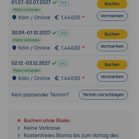
01.07.-02.07.2027
Netzwerküberwachung und Troubleshooting
Buchen
Plätze vorhanden
Überwachungswerkzeuge:
Nutzung von
Vormerken
Köln / Online
1.440,00
Monitoring-Tools wie ovs-dpctl und ovs-
appctl zur Überwachung der Leistung und
30.09.-01.10.2027
des Zustands von Open vSwitch.
Buchen
Plätze vorhanden
Fehlerbehebung:
Techniken zur Diagnose
Vormerken
Köln / Online
1.440,00
und Behebung häufiger Probleme bei der
Nutzung von Open vSwitch.
02.12.-03.12.2027
Buchen
Integration mit Virtualisierungsplattformen
Plätze vorhanden
Vormerken
Integration mit KVM/QEMU:
Anleitung zur
Köln / Online
1.440,00
Integration von Open vSwitch in
KVM/QEMU-Umgebungen zur
Kein passender Termin?
Termin vorschlagen
Verbesserung der Netzwerkkonnektivität
von virtuellen Maschinen.
Integration mit Docker und Kubernetes:
Buchen ohne Risiko
Schritte zur Integration von Open vSwitch
Keine Vorkasse
in Container-Umgebungen wie Docker und
Kostenfreies Storno bis zum Vortag des
Kubernetes.