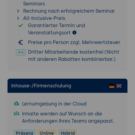
Seminars
Sicherheitsfunktionen und -konfiguration
Rechnung nach erfolgreichem Seminar
All-Inclusive-Preis
Sicherheitsrichtlinien:
Implementierung
Garantierter Termin und
von Sicherheitsrichtlinien in Open vSwitch,
Veranstaltungsort
einschließlich Access Control Lists (ACLs)
und Port-Security.
Preise pro Person zzgl. Mehrwertsteuer
VLANs und Isolation:
Konfiguration von
Dritter Mitarbeitende kostenfrei (Nicht
VLANs zur Segmentierung des Netzwerks
mit anderen Rabatten kombinierbar.)
und Verbesserung der Sicherheit durch
Netzwerktrennung.
Best Practices
Inhouse-/Firmenschulung
Best Practices für die Nutzung von Open
vSwitch:
Zusammenfassung und
Lernumgebung in der Cloud
Diskussion der Best Practices zur
effizienten Nutzung und Verwaltung von
Inhalte werden auf Wunsch an die
Open vSwitch in verschiedenen Projekten.
Anforderungen Ihres Teams angepasst.
Optimierung der Netzwerkleistung:
Präsenz
Online
Hybrid
Methoden zur Optimierung der