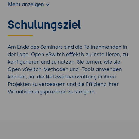
helfen den Teilnehmenden, das Gelernte direkt
Mehr anzeigen
umzusetzen.
Schulungsziel
Vertiefen Sie Ihr Wissen mit einem weiteren
Netzwerk Kurs
aus unserem Angebot.
Am Ende des Seminars sind die Teilnehmenden in
der Lage, Open vSwitch effektiv zu installieren, zu
konfigurieren und zu nutzen. Sie lernen, wie sie
Open vSwitch-Methoden und -Tools anwenden
können, um die Netzwerkverwaltung in ihren
Projekten zu verbessern und die Effizienz ihrer
Virtualisierungsprozesse zu steigern.