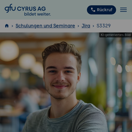
GFU Cyrus AG
Rückruf
Schulungen und Seminare
Jira
S3329
ISTQB
®