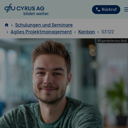
GFU Cyrus AG
Rückruf
Schulungen und Seminare
Agiles Projektmanagement
Kanban
S3122
ISTQB
®