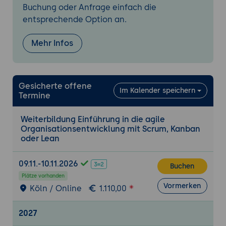
Managements
Buchung oder Anfrage einfach die
Diskussion über die Bedeutung von
entsprechende Option an.
kontinuierlicher Verbesserung in agilen
Organisationen
Mehr Infos
Entwicklung einer Change-Management-
Strategie für die agile Transformation
Erarbeitung eines Plans zur
Gesicherte offene
Im Kalender speichern
kontinuierlichen Verbesserung und
Termine
Anpassung der agilen Praktiken in der
Organisation
Weiterbildung Einführung in die agile
Organisationsentwicklung mit Scrum, Kanban
oder Lean
09.11.-10.11.2026
Buchen
Plätze vorhanden
Vormerken
Köln / Online
1.110,00
2027