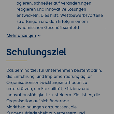
agieren, schneller auf Veränderungen
reagieren und innovative Lösungen
entwickeln. Dies hilft, Wettbewerbsvorteile
zu erlangen und den Erfolg in einem
dynamischen Geschäftsumfeld
sicherzustellen.
Mehr anzeigen
Steigerung der Effizienz und Produktivität:
Agile Methoden fördern eine effiziente
Schulungsziel
Zusammenarbeit innerhalb des Teams sowie
die kontinuierliche Verbesserung von
Prozessen und Arbeitsabläufen. Durch den
Einsatz von agilen Prinzipien wie iterative
Das Seminarziel für Unternehmen besteht darin,
Entwicklung, regelmäßige Rückmeldungen
die Einführung und Implementierung agiler
und transparente Kommunikation können
Organisationsentwicklungsmethoden zu
Unternehmen Engpässe und Hindernisse
unterstützen, um Flexibilität, Effizienz und
frühzeitig identifizieren und beseitigen. Dies
Innovationsfähigkeit zu steigern. Ziel ist es, die
führt zu einer erhöhten Produktivität, da die
Organisation auf sich ändernde
Teams in der Lage sind, ihre Arbeit optimal zu
Marktbedingungen anzupassen, die
organisieren und kontinuierlich Mehrwert zu
Kundenzufriedenheit zu verbessern und