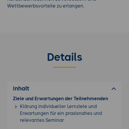
liefern.
Wettbewerbsvorteile zu erlangen.
Förderung einer positiven
Unternehmenskultur:
Agile
Organisationsentwicklung legt einen starken
Fokus auf Zusammenarbeit,
Eigenverantwortung und kontinuierliches
Lernen. Indem Mitarbeiter aktiv in
Details
Entscheidungsprozesse einbezogen werden,
entsteht eine Kultur des Vertrauens, der
Offenheit und des gegenseitigen Respekts.
Dies kann zu einer höheren
Mitarbeiterzufriedenheit, Motivation und
Inhalt
Engagement führen, was wiederum die
Bindung von talentierten Mitarbeitern
Ziele und Erwartungen der Teilnehmenden
unterstützt und das Unternehmen attraktiver
Klärung individueller Lernziele und
für neue Talente macht.
Erwartungen für ein praxisnahes und
relevantes Seminar