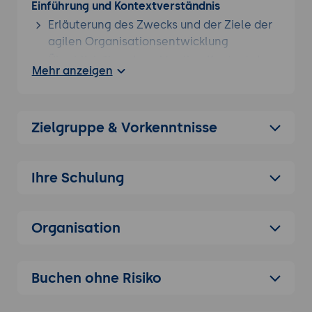
Einführung und Kontextverständnis
Für alle, die tiefer eintauchen möchten: Schauen
Erläuterung des Zwecks und der Ziele der
Sie sich unser gesamtes
Kanban Seminar
Portfolio
agilen Organisationsentwicklung
an.
Überblick über den aktuellen Kontext der
Mehr anzeigen
Organisation
Diskussion über Herausforderungen und
Chancen der agilen Transformation
Zielgruppe & Vorkenntnisse
Prinzipien und Werte
Vertiefung des Verständnisses agiler
Prinzipien und Werte
Ihre Schulung
Vorstellung und Diskussion der agilen
Manifesto und der 12 Prinzipien des agilen
Organisation
Manifests
Identifizierung der Werte, die für die
Organisation besonders relevant sind
Buchen ohne Risiko
Erarbeitung von konkreten Maßnahmen,
um diese Werte in der Organisation zu