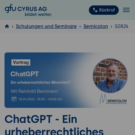
GFU Cyrus AG
Rückruf
Schulungen und Seminare
Semicolon
S2824
ISTQB
®
ChatGPT - Ein
urheberrechtliches