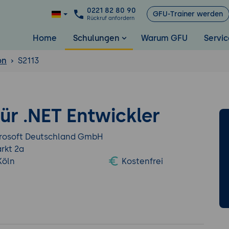
0221 82 80 90
GFU-Trainer werden
Rückruf anfordern
Home
Schulungen
Warum GFU
Servic
on
S2113
ür .NET Entwickler
rosoft Deutschland GmbH
rkt 2a
Köln
Kostenfrei