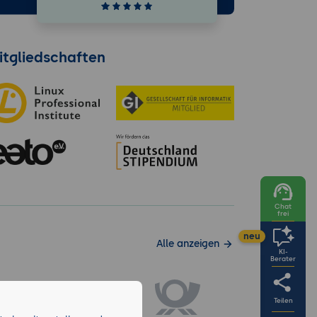
itgliedschaften
Chat
frei
neu
Alle anzeigen
KI-
Berater
Teilen