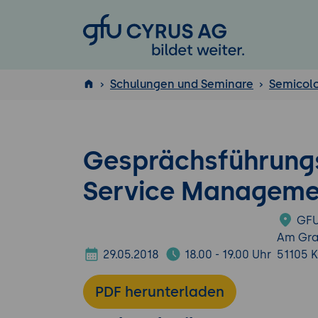
GFU Cyrus AG
Schulungen und Seminare
Semicol
ISTQB
®
Gesprächsführungs
Service Manageme
GFU
Am Gra
29.05.2018
18.00 - 19.00 Uhr
51105 
PDF herunterladen