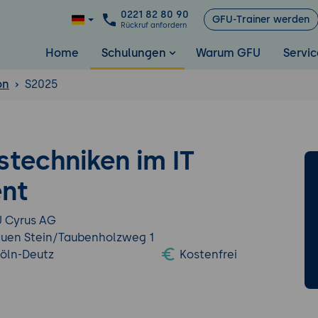
0221 82 80 90
GFU-Trainer werden
Rückruf anfordern
Home
Schulungen
Warum GFU
Servic
on
S2025
techniken im IT
nt
 Cyrus AG
uen Stein/Taubenholzweg 1
Köln-Deutz
Kostenfrei