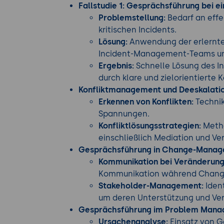
Fallstudie 1: Gesprächsführung bei ei
Problemstellung:
Bedarf an effe
kritischen Incidents.
Lösung:
Anwendung der erlernte
Incident-Management-Teams un
Ergebnis:
Schnelle Lösung des I
durch klare und zielorientierte
Konfliktmanagement und Deeskalati
Erkennen von Konflikten:
Technik
Spannungen.
Konfliktlösungsstrategien:
Metho
einschließlich Mediation und V
Gesprächsführung in Change-Manag
Kommunikation bei Veränderung
Kommunikation während Chang
Stakeholder-Management:
Ident
um deren Unterstützung und Ver
Gesprächsführung im Problem Man
Ursachenanalyse:
Einsatz von G