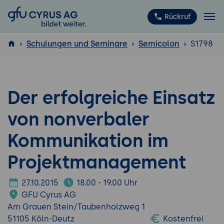
GFU Cyrus AG
Rückruf
Schulungen und Seminare
Semicolon
S1798
ISTQB
®
Der erfolgreiche Einsatz
von nonverbaler
Kommunikation im
Projektmanagement
27.10.2015
18.00 - 19.00 Uhr
GFU Cyrus AG
Am Grauen Stein/Taubenholzweg 1
51105 Köln-Deutz
Kostenfrei